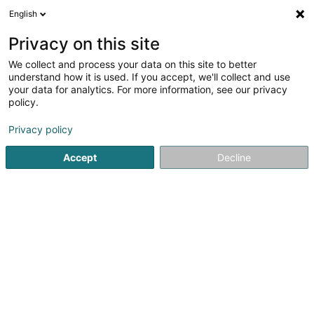
English
DE
Privacy on this site
We collect and process your data on this site to better
Verfeinere deine Suche
understand how it is used. If you accept, we'll collect and use
your data for analytics. For more information, see our privacy
Autour de moi
Capellen
Bestbewertet
Park
(1)
(2)
policy.
3
Wasserdichter Schutz für Gebäude
Ergebnis(se) für
en
Privacy policy
41ms
Accept
Decline
Startseite
Industrielle Reinigung
Wasserdichter Schutz fü
SM2E
5 Rue du Pont - Zone d'activité du Pont
F-57525
Talange (FRANCE)