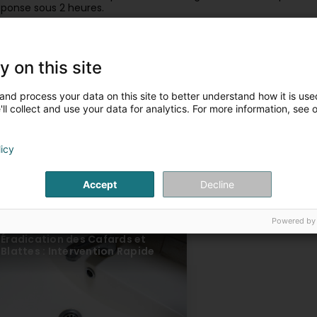
éponse sous 2 heures.
nsere Artikel
y on this site
Traitement des Punaises de Lit :
Dératisation Profession
Éradication Garantie
les Rongeurs
and process your data on this site to better understand how it is used
ll collect and use your data for analytics. For more information, see 
licy
Accept
Decline
Powered by
Éradication des Cafards et
Blattes : Intervention Rapide