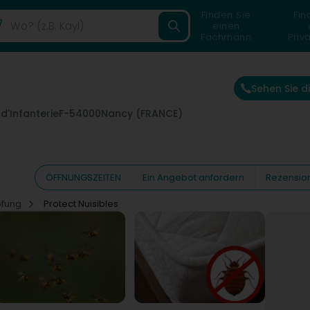
Finden Sie
Fin
einen
Fachmann
Priv
Sehen Sie 
d'Infanterie
F-54000
Nancy (FRANCE)
ÖFFNUNGSZEITEN
Ein Angebot anfordern
Rezensio
pfung
Protect Nuisibles