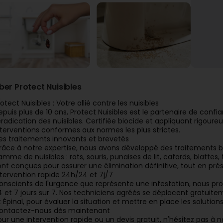
ber Protect Nuisibles
otect Nuisibles : Votre allié contre les nuisibles
epuis plus de 10 ans, Protect Nuisibles est le partenaire de confi
'éradication des nuisibles. Certifiée biocide et appliquant rigo
nterventions conformes aux normes les plus strictes.
es traitements innovants et brevetés
râce à notre expertise, nous avons développé des traitements b
amme de nuisibles : rats, souris, punaises de lit, cafards, blattes,
ont conçues pour assurer une élimination définitive, tout en prés
ntervention rapide 24h/24 et 7j/7
onscients de l'urgence que représente une infestation, nous pro
4 et 7 jours sur 7. Nos techniciens agréés se déplacent gratui
t Épinal, pour évaluer la situation et mettre en place les solutio
ontactez-nous dès maintenant
our une intervention rapide ou un devis gratuit, n'hésitez pas à