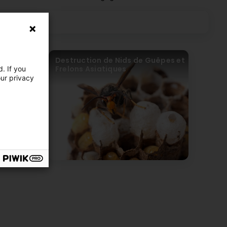
nelle : Fini
Destruction de Nids de Guêpes et
Frelons Asiatiques
. If you
our privacy