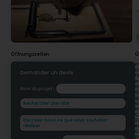
Öffnungszeiten
Ü
Pr
D
Demander un devis
l
i
D
Nom du projet :
G
g
s
I
C
2
e
C
P