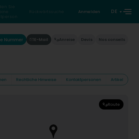
den Sie
DE
eine
Rückwärtssuche
Anmelden
atperson
die Nummer
E-Mail
Anreise
Devis
Nos conseils
nen
Rechtliche Hinweise
Kontaktpersonen
Artikel
Route