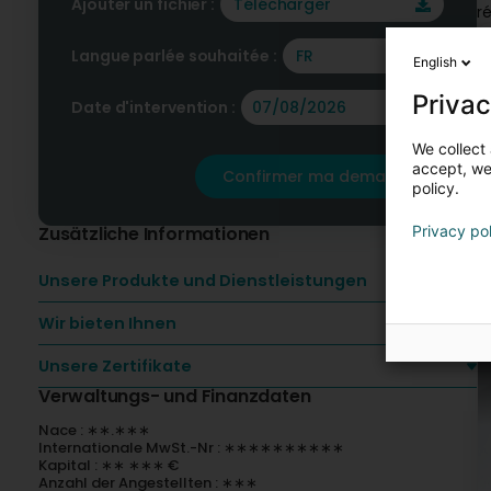
Ajouter un fichier :
Télécharger
r
Langue parlée souhaitée :
FR
English
U
Privac
Date d'intervention :
We collect 
accept, we'
Confirmer ma demande
policy.
Zusätzliche Informationen
Privacy po
Unsere Produkte und Dienstleistungen
Wir bieten Ihnen
Unsere Zertifikate
Verwaltungs- und Finanzdaten
Nace : ∗∗.∗∗∗
Internationale MwSt.-Nr : ∗∗∗∗∗∗∗∗∗∗
Kapital : ∗∗ ∗∗∗ €
Anzahl der Angestellten : ∗∗∗