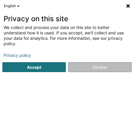
English
DE
Privacy on this site
We collect and process your data on this site to better
Verfeinere deine Suche
understand how it is used. If you accept, we'll collect and use
your data for analytics. For more information, see our privacy
Autour de moi
Luxembourg
Bestbewertet
(15)
(6)
policy.
42
Cybersecurity
Ergebnis(se) für
en 50ms
Privacy policy
Startseite
Computer Service
Cybersecurity
Accept
Decline
1
SCHNEIDER IT MANAGEMENT SARL
& CIE SECS
1A Op der Ahlkërrech
L-6776
Grevenmacher (Gréiwemaacher)
SCHNEIDER IT MANAGEMENTist Ihre erste Wahl für Online
Services, Softwarelizenzen und deren
Management.Hunderte von Unternehmen weltweit nutzen
SCHNEIDER IT MANAGEMENT’s Expertenservices und
bestellen alle Online Services und Softwarelizenzen zu