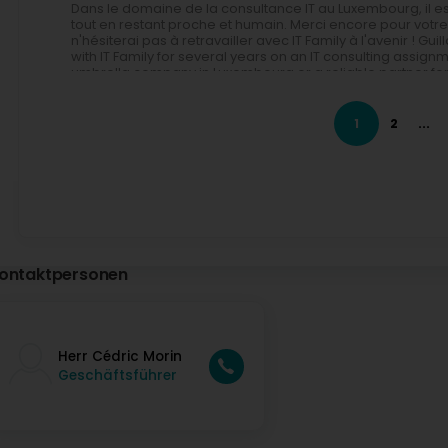
Dans le domaine de la consultance IT au Luxembourg, il es
tout en restant proche et humain. Merci encore pour votre
n'hésiterai pas à retravailler avec IT Family à l'avenir ! 
with IT Family for several years on an IT consulting assign
umbrella company in Luxembourg or a reliable partner for 
Family. The entire team is professional, responsive, and a
simple and efficient: contracts, amendments, HR document
without complications. Invoicing is also very smooth and t
1
2
...
than administrative tasks. I particularly appreciated the qu
the entire team. Requests are processed promptly, salary
payments are always made on time. After researching sev
was clearly the most financially advantageous solution, whi
impeccable administrative management, and high-quality 
Family maintains a genuine relationship of trust with its con
rare to find a partner that is so professional yet remain
trust and for this excellent collaboration. I will not hesitate
Damsin
ontaktpersonen
Gael
vor 3 Monat(en)
Herr Cédric Morin
Geschäftsführer
Juliana Ps
vor 3 Monat(en)