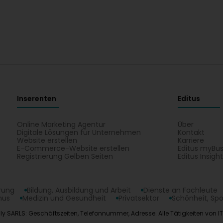
Super
Ludovic Schmetz
vor 3 Monat(en)
Mat H
vor 4 Monat(en)
Top je recommande, Cédric est a l'écoute de ses collabora
Inserenten
Editus
recommend it. Cédric listens to his colleagues.
Online Marketing Agentur
Über
Digitale Lösungen für Unternehmen
Kontakt
Website erstellen
Karriere
E-Commerce-Website erstellen
Editus myBus
Registrierung Gelben Seiten
Editus Insigh
erung
Bildung, Ausbildung und Arbeit
Dienste an Fachleute
mus
Medizin und Gesundheit
Privatsektor
Schönheit, Spo
ly SARLS: Geschäftszeiten, Telefonnummer, Adresse. Alle Tätigkeiten von IT 