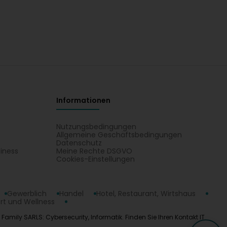
teurs (Translated by Google) Excellent, I highly
Informationen
Nutzungsbedingungen
Allgemeine Geschäftsbedingungen
Datenschutz
iness
Meine Rechte DSGVO
t
Cookies-Einstellungen
Gewerblich
Handel
Hotel, Restaurant, Wirtshaus
rt und Wellness
Family SARLS: Cybersecurity, Informatik. Finden Sie Ihren Kontakt IT