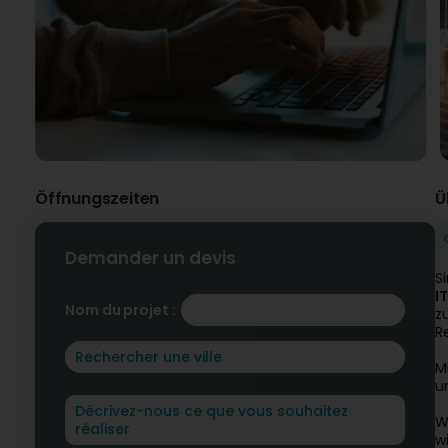
Öffnungszeiten
Ü
Demander un devis
S
I
Nom du projet :
z
R
M
u
W
w