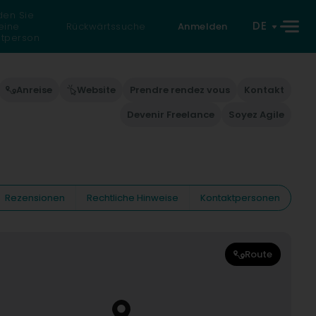
den Sie
DE
eine
Rückwärtssuche
Anmelden
atperson
Anreise
Website
Prendre rendez vous
Kontakt
Devenir Freelance
Soyez Agile
Rezensionen
Rechtliche Hinweise
Kontaktpersonen
Route