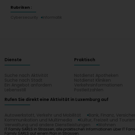
Rubriken :
Cybersecurity
Informatik
Dienste
Praktisch
Suche nach Aktivität
Notdienst Apotheken
Suche nach Stadt
Notdienst Kliniken
Ein Angebot anfordern
Verkehrsinformationen
Lebensstill
Postleitzahlen
Rufen Sie direkt eine Aktivität in Luxemburg auf
Autowerkstatt, Verkehr und Mobilität
Bank, Finanz, Versich
Kommunikation und Multimedia
Kultur, Freizeit und Touris
Verwaltung und andere Dienstleistungen
Wohnen
IT Family SARLS in Strassen, alle praktischen Informationen über IT Fami
Family SARLS auf einem Plan in Strassen.