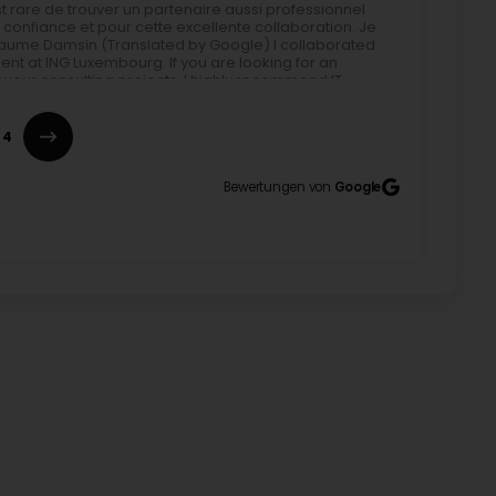
t rare de trouver un partenaire aussi professionnel
 confiance et pour cette excellente collaboration. Je
Guillaume Damsin (Translated by Google) I collaborated
ment at ING Luxembourg. If you are looking for an
your consulting projects, I highly recommend IT
ttentive. Administrative management is particularly
s, and service tracking are all handled quickly and
ransparent, allowing you to focus on your work rather
4
ality of my interactions with Cédric, Dylan, Mina, and
 calculations are clear and transparent, and
eral umbrella companies in Luxembourg, IT Family
Bewertungen von
Google
le also offering an excellent level of service,
support. Beyond the administrative aspects, IT
sultants. In the Luxembourg IT consulting sector, it's
s approachable and human. Thank you again for your
 to work with IT Family again in the future! Guillaume