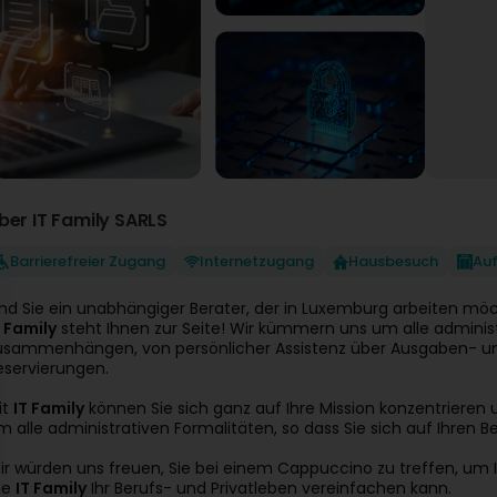
ber IT Family SARLS
Barrierefreier Zugang
Internetzugang
Hausbesuch
Au
ind Sie ein unabhängiger Berater, der in Luxemburg arbeiten 
T Family
steht Ihnen zur Seite! Wir kümmern uns um alle administr
usammenhängen, von persönlicher Assistenz über Ausgaben-
eservierungen.
it
IT Family
können Sie sich ganz auf Ihre Mission konzentriere
m alle administrativen Formalitäten, so dass Sie sich auf Ihren B
ir würden uns freuen, Sie bei einem Cappuccino zu treffen, um Ih
ie
IT Family
Ihr Berufs- und Privatleben vereinfachen kann.