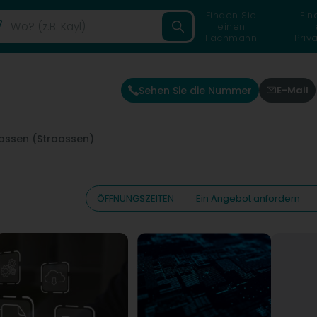
Finden Sie
Fin
einen
Fachmann
Priv
Sehen Sie die Nummer
E-Mail
rassen (Stroossen)
ÖFFNUNGSZEITEN
Ein Angebot anfordern