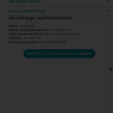
Wir bieten Ihnen
Unsere Aktivitäten
Verwaltungs- und Finanzdaten
Nace : ∗∗.∗∗∗
Handelsregisternummer : ∗∗∗∗∗∗∗
Internationale MwSt.-Nr : ∗∗∗∗∗∗∗∗∗∗
Kapital : ∗∗ ∗∗∗ €
Gründungsdatum : ∗∗/∗∗/∗∗∗∗
Rechtliche Informationen anzeigen
K