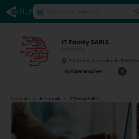
IT Family SARLS
Informatik
3 Rue des Capucines
L-8043
St
5
16
rezensionen
Startseite
Informatik
IT Family SARLS