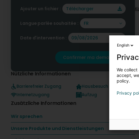
Ajouter un fichier :
Télécharger
K
Langue parlée souhaitée :
FR
Date d'intervention :
English
Privac
Confirmer ma demande
We collect 
Nützliche Informationen
accept, we'
policy.
Barrierefreier Zugang
Hausbesuch
Privacy po
Internetzugang
Aufzug
Zusätzliche Informationen
Wir sprechen
Unsere Produkte und Dienstleistungen