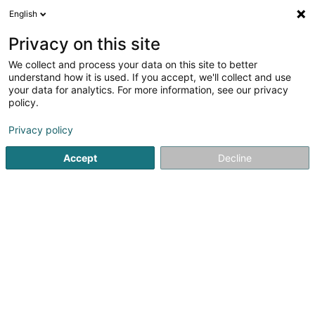
English
Privacy on this site
We collect and process your data on this site to better
Verfeinere deine Suche
understand how it is used. If you accept, we'll collect and use
your data for analytics. For more information, see our privacy
Autour de moi
Luxembourg
Bestbewertet
(7)
(7)
policy.
20
Computer Expert
Ergebnis(se) für
en 47ms
Privacy policy
Startseite
Computer Service
Computer Expert
Accept
Decline
1
Louis Thissen Informaticien
32 Rue de l'Ecole
L-4394
Pontpierre (Steebrécken)
Bedient ganz Luxemburg
Louis Thissen – Selbstständiger IT-Spezialist in
PontpierreMit Sitz in Pontpierre bietet Louis Thissen seine
Dienstleistungen als selbstständiger IT-Spezialist für
Privatpersonen und Unternehmen an.Er ist spezialisiert auf
IT-Beratung, Fehlerbehebung...