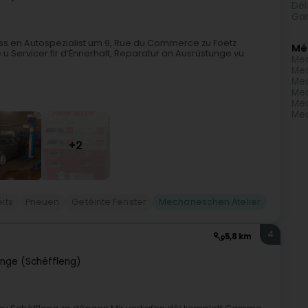
Déi
Gar
ass en Autospezialist um 9, Rue du Commerce zu Foetz
Mé
 Servicer fir d’Ënnerhalt, Reparatur an Ausrüstunge vu
Mec
Mec
Mec
Mec
Mec
Mec
+2
its
Pneuen
Getéinte Fënster
Mechaneschen Atelier
4
5,8 km
ange (Schëffleng)