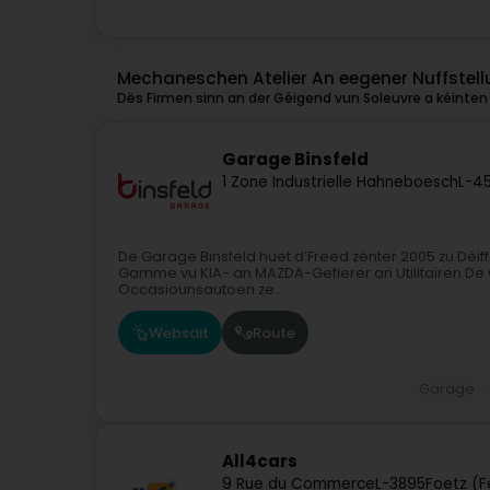
Mechaneschen Atelier An eegener Nuffstell
Dës Firmen sinn an der Géigend vun Soleuvre a kéinten 
Garage Binsfeld
1 Zone Industrielle Hahneboesch
L-4
De Garage Binsfeld huet d’Freed zënter 2005 zu Déif
Gamme vu KIA- an MAZDA-Gefierer an Utilitairen.De Ga
Occasiounsautoen ze...
Websäit
Route
Garage
All4cars
9 Rue du Commerce
L-3895
Foetz (F