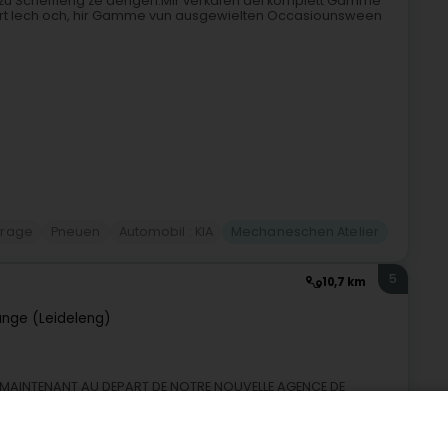
66 zu Schëffleng ze déngen.Mir verkafen déi komplett Gamme
iert Iech och, hir Gamme vun ausgewielten Occasiounsween
rage
Pneuen
Automobil : KIA
Mechaneschen Atelier
5
10,7 km
ange (Leideleng)
UEZ MAINTENANT AU DEPART DE NOTRE NOUVELLE AGENCE DE
 et longue durée de véhicules utilitaires et industriels au