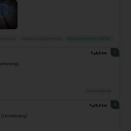
transport
Industrial Engineering
Mechaneschen Atelier
7
8,6 km
nchereng)
Baumaterial
8
15,3 km
 (Lëtzebuerg)