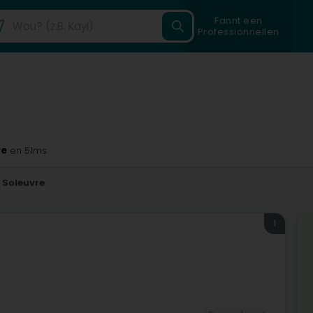
Fannt een
Professionnellen
re
en 51ms
Soleuvre
1