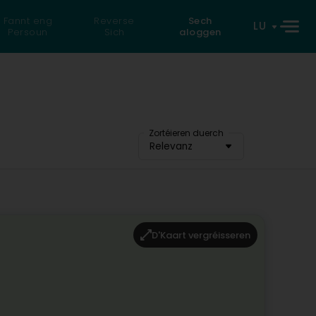
Fannt eng
Reverse
Sech
LU
Persoun
Sich
aloggen
Zortéieren duerch
Relevanz
D'Kaart vergréisseren