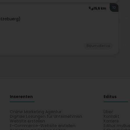
10
15,6 km
ëtzebuerg)
Baumaterial
Inserenten
Editus
Online Marketing Agentur
Über
Digitale Lösungen für Unternehmen
Kontakt
Website erstellen
Karriere
E-Commerce-Website erstellen
Editus myBus