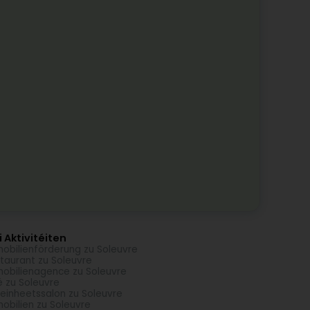
 Aktivitéiten
obilienförderung zu Soleuvre
taurant zu Soleuvre
obilienagence zu Soleuvre
é zu Soleuvre
einheetssalon zu Soleuvre
obilien zu Soleuvre