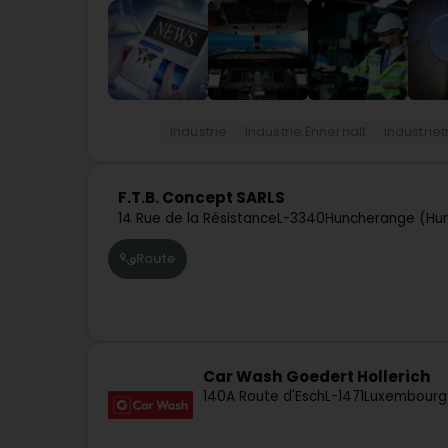
Industrie
Industrie Ënnerhalt
Industrie
F.T.B. Concept SARLS
14 Rue de la Résistance
L-3340
Huncherange (Hu
Route
Car Wash Goedert Hollerich
140A Route d'Esch
L-1471
Luxembourg