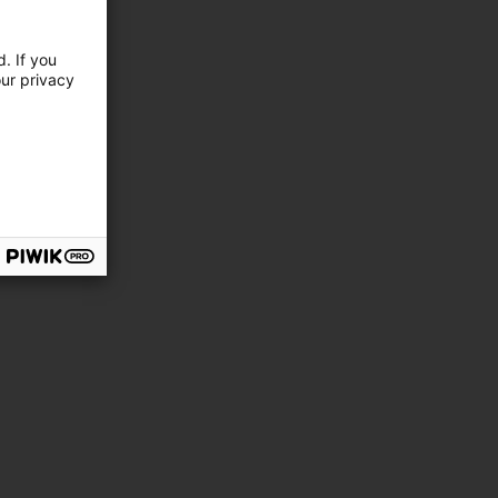
. If you
our privacy