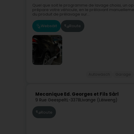
Quel que soit le programme de lavage choisi, un opé
prépare votre véhicule, en le prélavant manuellement
du produit de prélavage sur...
Websäit
Route
Autowäsch
Garage
Mecanique Ed. Georges et Fils Sàrl
9 Rue Geespelt
L-3378
Livange (Léiweng)
Route