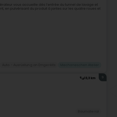
rateur vous accueille dès l’entrée du tunnel de lavage et
, en pulvérisant du produit à jantes sur les quatre roues et
Auto - Ausrüstung an Ëmgeréits
Mechaneschen Atelier
9
13,3 km
Baumaterial