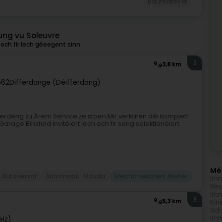
Baumaterial
ung vu Soleuvre
och fir Iech gëeegent sinn.
2
3,8 km
562
Differdange (Déifferdang)
ferdeng zu Ärem Service ze stoen.Mir verkafen déi komplett
rage Binsfeld invitéiert Iech och fir seng selektionéiert
Méi
Autoverkaf
Automobil : Mazda
Mechaneschen Atelier
Imm
Res
Imm
3
5,3 km
Kin
Sch
Imm
eiz)