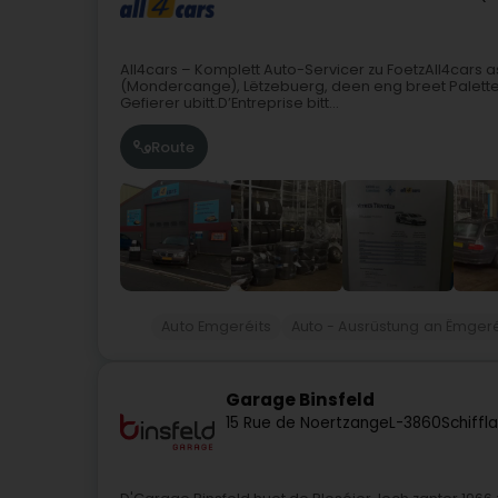
All4cars – Komplett Auto-Servicer zu FoetzAll4cars 
(Mondercange), Lëtzebuerg, deen eng breet Palette u
Gefierer ubitt.D’Entreprise bitt...
Route
Auto Emgeréits
Auto - Ausrüstung an Ëmgeré
Garage Binsfeld
15 Rue de Noertzange
L-3860
Schiffl