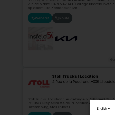
D'Garage Binsfeld huet de Pleséier, Iech zanter 19
vun de Marke KIA a MAZDA.D'Garage Binsfeld invité
op eisem Site z'entdecken.Mir...
Websäit
Route
Ga
Stoll Trucks I Location
4 Rue de la Poudrerie
L-3364
Leudel
Stoll Trucks I Location : Leudelange & RollingenLO
ROLLINGEN !Spécialiste de la location courte, moyenne
Luxembourg, Stoll Trucks I...
English