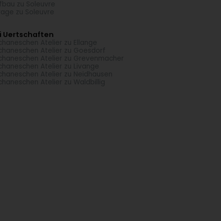
fbau zu Soleuvre
age zu Soleuvre
i Uertschaften
haneschen Atelier zu Ellange
haneschen Atelier zu Goesdorf
haneschen Atelier zu Grevenmacher
haneschen Atelier zu Livange
haneschen Atelier zu Neidhausen
haneschen Atelier zu Waldbillig