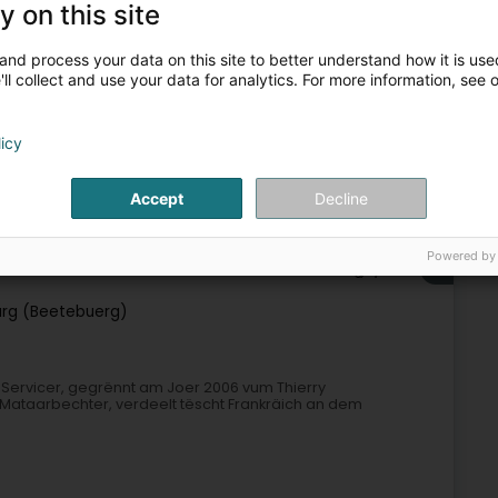
y on this site
and process your data on this site to better understand how it is used
ll collect and use your data for analytics. For more information, see 
licy
amion an Camionnette
Utilitaire
Kuerzzaitautolocatioun
Accept
Decline
Mechaneschen Atelier
Powered by
6
11,1 km
rg (Beetebuerg)
 Servicer, gegrënnt am Joer 2006 vum Thierry
Mataarbechter, verdeelt tëscht Frankräich an dem