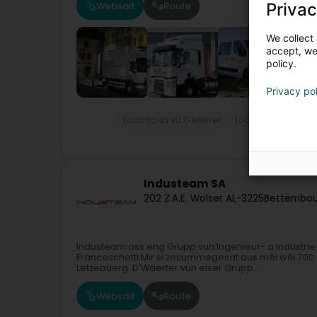
Websäit
Route
Privac
We collect 
accept, we'
policy.
Privacy po
Locatioun vu Gefierer
Locatioun vun C
Industeam SA
202 Z.A.E. Wolser A
L-3225
Bettembou
Industeam ass eng Grupp vun Ingenieur- a Industrie
Franceschetti.Mir si zesummegesat aus méi wéi 700 
Lëtzebuerg. D'Wäerter vun eiser Grupp...
Websäit
Route