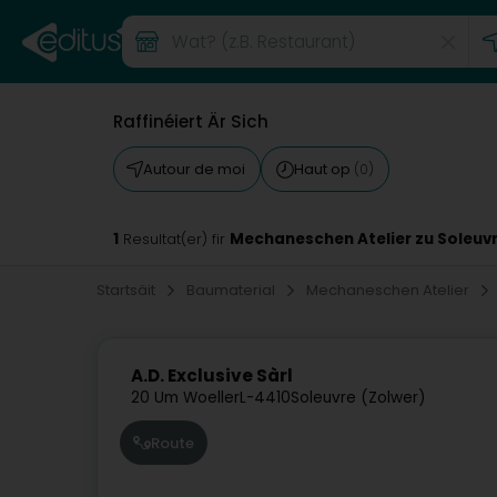
Raffinéiert Är Sich
Autour de moi
Haut op
(0)
1
Mechaneschen Atelier zu Soleuv
Resultat(er) fir
Startsäit
Baumaterial
Mechaneschen Atelier
A.D. Exclusive Sàrl
20 Um Woeller
L-4410
Soleuvre (Zolwer)
Route