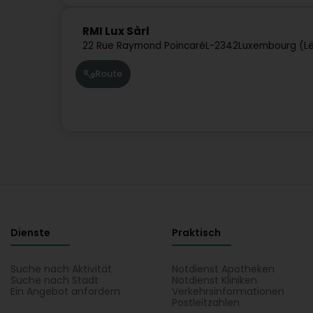
RMI Lux Sàrl
22 Rue Raymond Poincaré
L-2342
Luxembourg (L
Route
Dienste
Praktisch
Suche nach Aktivität
Notdienst Apotheken
Suche nach Stadt
Notdienst Kliniken
Ein Angebot anfordern
Verkehrsinformationen
Postleitzahlen