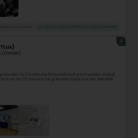
Autoskarosserie
Locatioun vun Camion an Camionnette
4
TTLux)
 (Conter)
ändler zu Contern.Eis Firma bitt Iech e komplette Verkaf,
ice an en ITS Service.De gréissten Deel vun der Aktivitéit
+14