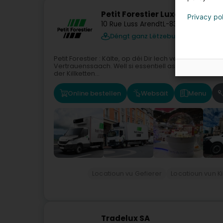
Petit Forestier Luxembourg
Privacy po
10 Rue Luss Arendt
L-8389
Grass (Gra
Déngt ganz Lëtzebuerg
Petit Forestier : Kälte, op déi Dir Iech verloosse kën
Vertrauenssaach. Well si essentiell ass fir de glaten Of
der Killketten...
Online bestellen
Websäit
Menu
Locatioun vu Gefierer
Locatioun vun Ki
Tradelux SA