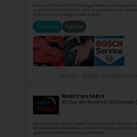
Depuis le 6 juin 1973, le Garage Feller vous répare 
professionnel se tient à votre disposition pour rép
chez vous, le Garage Feller prend...
Websäit
Route
Garage
Pneuen
Locatioun vun Au
Badri Cars SARLS
103 Rue des Bruyères
L-1274
Howald 
Spezialiséiert op de Verkaf vu gebrauchte Gefierer,
verschiddene Besoinen vun eise Clienten gerecht ze
gutt ënnerhalen Occasiounsautoen...