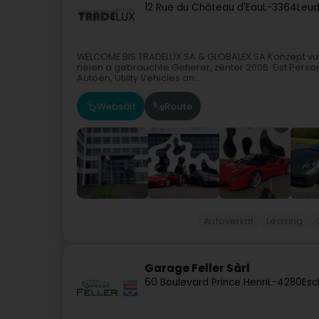
12 Rue du Château d'Eau
L-3364
Leud
WELCOME BIS TRADELUX SA & GLOBALEX SA Konzept vu
neien a gebrauchte Gefierer, zënter 2006. Eist Perso
Autoen, Utility Vehicles an...
Websäit
Route
Autoverkaf
Leasing
Garage Feller Sàrl
60 Boulevard Prince Henri
L-4280
Esc