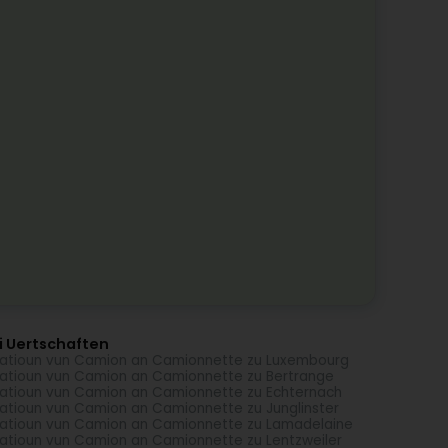
i Uertschaften
atioun vun Camion an Camionnette zu Luxembourg
atioun vun Camion an Camionnette zu Bertrange
atioun vun Camion an Camionnette zu Echternach
atioun vun Camion an Camionnette zu Junglinster
atioun vun Camion an Camionnette zu Lamadelaine
atioun vun Camion an Camionnette zu Lentzweiler