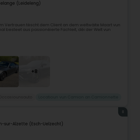
elange (Leideleng)
m Vertrauen tëscht dem Client an dem weltwäite Maart vun
nal besteet aus passionéierte Fachleit, déi der Welt vun
+8
Occasiounsauto
Locatioun vun Camion an Camionnette
8
h-sur-Alzette (Esch-Uelzecht)