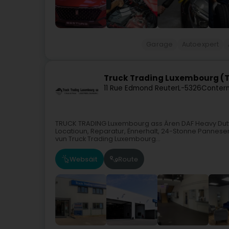
Garage
Autoexpert
Truck Trading Luxembourg (
11 Rue Edmond Reuter
L-5326
Contern
TRUCK TRADING Luxembourg ass Ären DAF Heavy Duty H
Locatioun, Reparatur, Ënnerhalt, 24-Stonne Panneserv
vun Truck Trading Luxembourg...
Websäit
Route