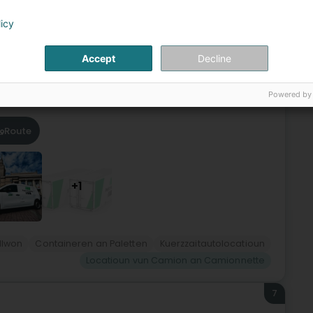
6
licy
ss)
Accept
Decline
ntBei Petit Forestier maachen mir d’Kälte zu enger
laf vun Ärer Aktivitéit, ass et eis Missioun, d’Kontinuitéit vun
Powered by
Route
+1
llwon
Containeren an Paletten
Kuerzzaitautolocatioun
Locatioun vun Camion an Camionnette
7