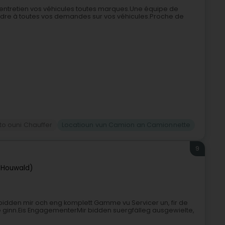
et entretien vos véhicules toutes marques.Une équipe de
ondre à toutes vos demandes sur vos véhicules.Proche de
to ouni Chauffer
Locatioun vun Camion an Camionnette
9
(Houwald)
 bidden mir och eng komplett Gamme vu Servicer un, fir de
 ginn.Eis EngagementerMir bidden suergfälleg ausgewielte,