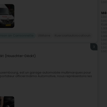
Loc
Méi
Loc
Loc
Kue
Laa
Loc
amion an Camionnette
Utilitaire
Kuerzzaitautolocatioun
Laa
Loc
Loc
3
Loc
Loc
ckt (Houschter-Déckt)
 Luxembourg, est un garage automobile multimarques pour
portateur officiel Indimo Automotive, nous représentons les