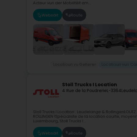
Acteur vun der Mobilitéit am...
Websäit
Route
Locatioun vu Gefierer
Locatioun vun C
Stoll Trucks I Location
4 Rue de la Poudrerie
L-3364
Leudel
Stoll Trucks I Location : Leudelange & RollingenLO
ROLLINGEN !Spécialiste de la location courte, moyenne
Luxembourg, Stoll Trucks I...
Websäit
Route