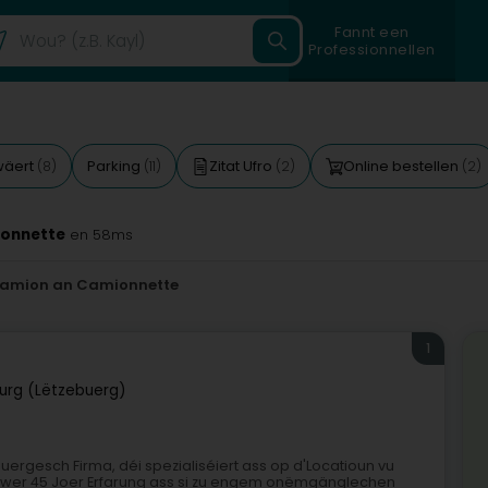
Fannt een
Professionnellen
wäert
Parking
Zitat Ufro
Online bestellen
(8)
(11)
(2)
(2)
ionnette
en 58ms
Camion an Camionnette
1
rg (Lëtzebuerg)
buergesch Firma, déi spezialiséiert ass op d'Locatioun vu
t iwwer 45 Joer Erfarung ass si zu engem onëmgänglechen