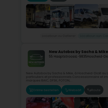
Locatioun vu Gefierer
Locatioun vun C
New Autobox by Sacha & Mike
55 Haaptstrooss
L-9835
Hoscheid-Di
New Autobox by Sacha & Mike, à Hoscheid-Dickt au
particuliers et professionnels.Concessionnaire et im
marques BAIC, DFSK, FOTON,...
Online bestellen
Websäit
Route