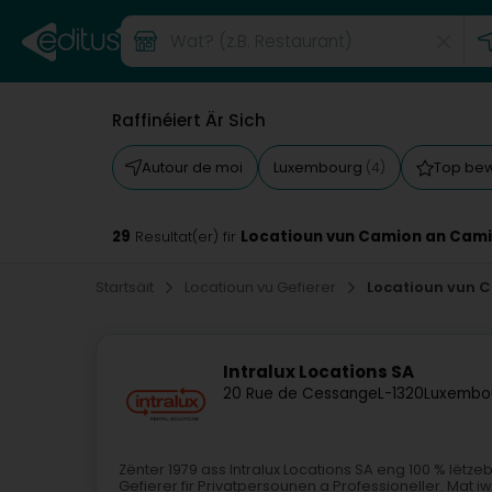
Raffinéiert Är Sich
Autour de moi
Luxembourg
Top be
(4)
29
Locatioun vun Camion an Cam
Resultat(er) fir
Startsäit
Locatioun vu Gefierer
Locatioun vun 
Intralux Locations SA
20 Rue de Cessange
L-1320
Luxembou
Zënter 1979 ass Intralux Locations SA eng 100 % lëtze
Gefierer fir Privatpersounen a Professioneller. Ma