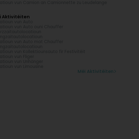
atioun vun Camion an Camionnette zu Leudelange
 Aktivitéiten
atioun vun Auto
atioun vun Auto ouni Chauffer
rzzaitautolocatioun
ngzaitautolocatioun
atioun vun Auto mat Chauffer
ngzaitautolocatioun
atioun vun Kollektiounsauto fir Festivitéit
atioun vun Fliger
atioun vun Unhänger
atioun vun Limousine
Méi Aktivitéiten