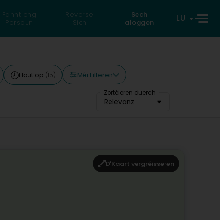
Fannt eng
Reverse
Sech
LU
Persoun
Sich
aloggen
Méi Filteren
Haut op
(15)
Zortéieren duerch
Relevanz
D'Kaart vergréisseren