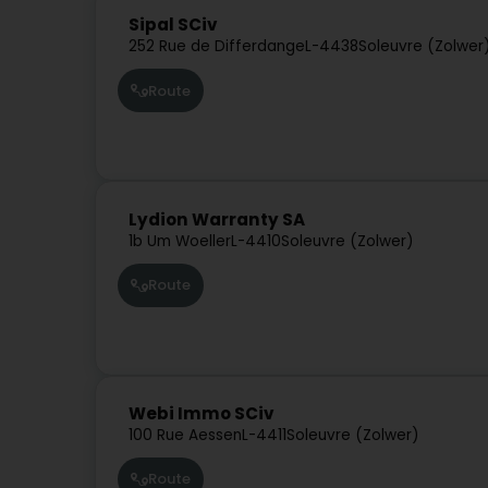
Sipal SCiv
252 Rue de Differdange
L-4438
Soleuvre (Zolwer
Route
Lydion Warranty SA
1b Um Woeller
L-4410
Soleuvre (Zolwer)
Route
Webi Immo SCiv
100 Rue Aessen
L-4411
Soleuvre (Zolwer)
Route