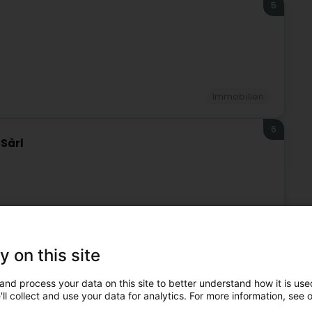
5
Immobilien
6
Sàrl
Immobilien
y on this site
7
wer)
and process your data on this site to better understand how it is used
ll collect and use your data for analytics. For more information, see 