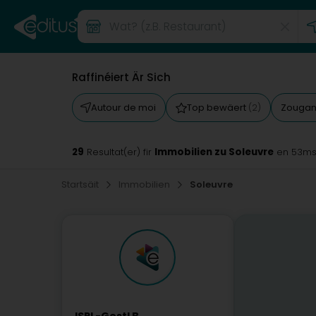
Raffinéiert Är Sich
Autour de moi
Top bewäert
Zougan
(2)
29
Immobilien zu Soleuvre
Resultat(er) fir
en 53m
Startsäit
Immobilien
Soleuvre