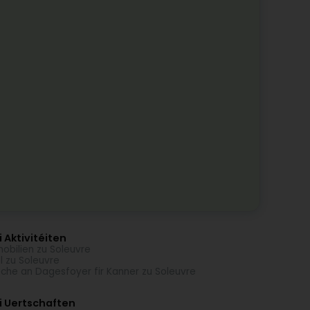
 Aktivitéiten
obilien zu Soleuvre
l zu Soleuvre
che an Dagesfoyer fir Kanner zu Soleuvre
i Uertschaften