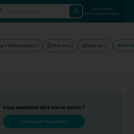
Fannt een
Professionnellen
Méi Fi
g fir Behënnerten
Zitat Ufro
Haut op
(1)
(1)
(2)
s
Vous souhaitez être mis en avant ?
Sponsoriser ma société