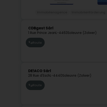
Immobilienagence
Immobilienförderung
CDBgest Sàrl
1 Rue Prince Jean
L-4463
Soleuvre (Zolwer)
Route
DE!ACO Sàrl
28 Rue d'Esch
L-4440
Soleuvre (Zolwer)
Route