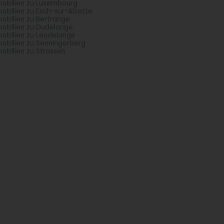
obilien zu Luxembourg
obilien zu Esch-sur-Alzette
obilien zu Bertrange
obilien zu Dudelange
obilien zu Leudelange
obilien zu Senningerberg
obilien zu Strassen