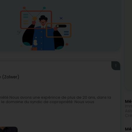
1
e (Zolwer)
riété.Nous avons une expérince de plus de 20 ans, dans la
Méi
le domaine du syndic de copropriété :Nous vous
Imm
Asb
Crè
Mé