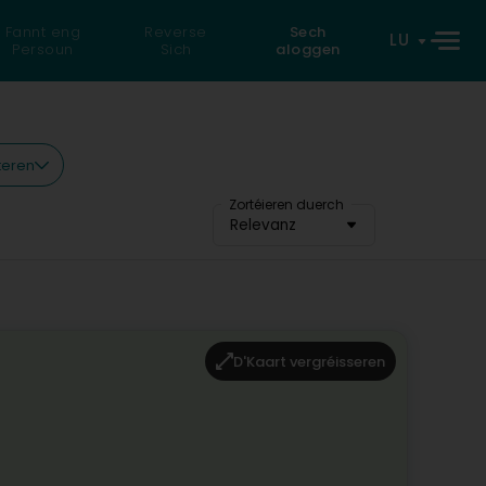
Fannt eng
Reverse
Sech
LU
Persoun
Sich
aloggen
lteren
Zortéieren duerch
Relevanz
D'Kaart vergréisseren