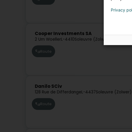
Privacy po
Cooper Investments SA
2 Um Woeller
L-4410
Soleuvre (Zolwer)
Route
Danilo SCiv
128 Rue de Differdange
L-4437
Soleuvre (Zolwer)
Route