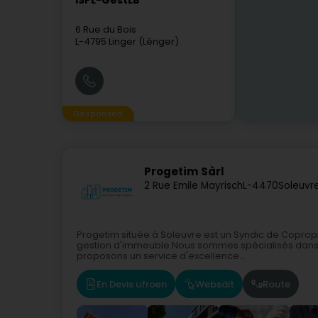
ISPL-GestLB
6 Rue du Bois
L-4795
Linger (Lénger)
Gesponsert
Progetim Sàrl
2 Rue Emile Mayrisch
L-4470
Soleuvr
Progetim située à Soleuvre est un Syndic de Coprop
gestion d'immeuble.Nous sommes spécialisés dans 
proposons un service d'excellence...
En Devis ufroen
Websäit
Route