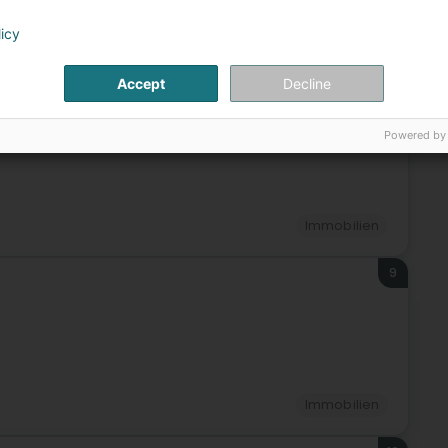
licy
Immobilien
Accept
Decline
8
Powered by
Immobilien
9
Immobilien