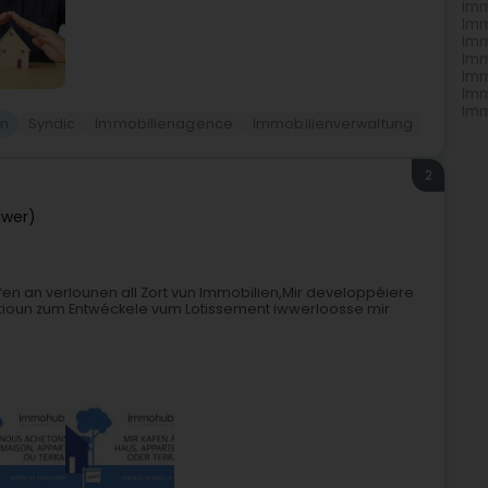
Imm
Imm
Imm
Imm
Imm
Imm
Imm
en
Syndic
Immobilienagence
Immobilienverwaltung
2
lwer)
rkafen an verlounen all Zort vun Immobilien,Mir developpéiere
tioun zum Entwéckele vum Lotissement iwwerloosse mir