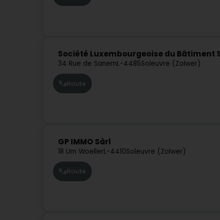
Société Luxembourgeoise du Bâtiment 
34 Rue de Sanem
L-4485
Soleuvre (Zolwer)
Route
GP IMMO Sàrl
18 Um Woeller
L-4410
Soleuvre (Zolwer)
Route