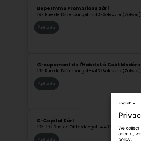
Bepe Immo Promotions Sàrl
197 Rue de Differdange
L-4437
Soleuvre (Zolwer)
Route
Groupement de l'Habitat à Coût Modéré 
195 Rue de Differdange
L-4437
Soleuvre (Zolwer)
Route
English
Privac
S-Capital Sàrl
195-197 Rue de Differdange
L-4437
Soleuvre (Zol
We collect 
accept, we'
policy.
Route