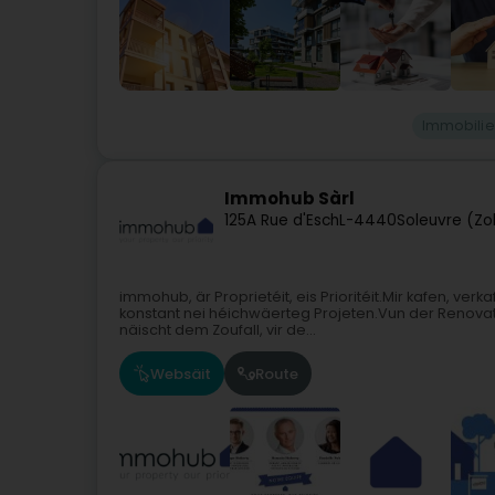
Immobili
Immohub Sàrl
125A Rue d'Esch
L-4440
Soleuvre (Zo
immohub, är Proprietéit, eis Prioritéit.Mir kafen, ve
konstant nei héichwäerteg Projeten.Vun der Renova
näischt dem Zoufall, vir de...
Websäit
Route