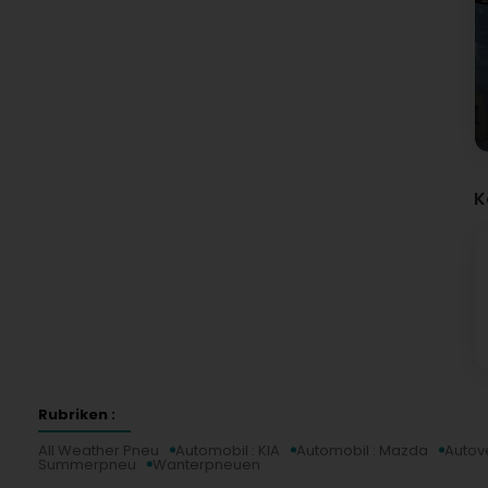
K
Rubriken :
All Weather Pneu
Automobil : KIA
Automobil : Mazda
Autov
Summerpneu
Wanterpneuen