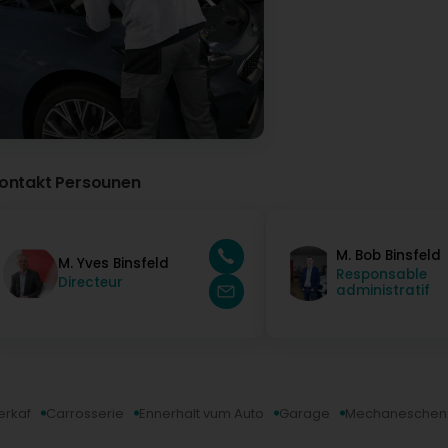
Garage Binsfeld
Virun 26 Daag / Deeg
Bonjour, Merci d'avoir pris le temps de nous laisser v
badmo Laurent (badmo1979)
Virun 1 Mount / Méint
ontakt Persounen
M. Bob Binsfeld
M. Yves Binsfeld
Responsable
Directeur
administratif
erkaf
Carrosserie
Ennerhalt vum Auto
Garage
Mechaneschen A