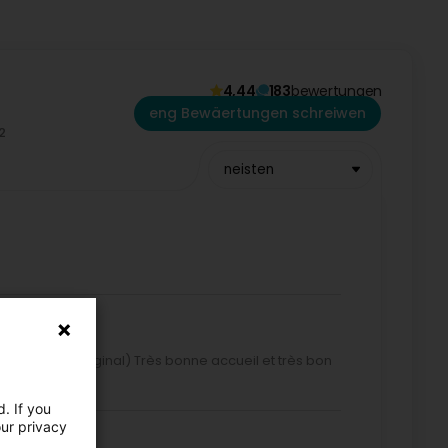
4,44
183
bewertungen
eng Bewäertungen schreiwen
neisten
echanic (Original) Très bonne accueil et très bon
. If you
our privacy