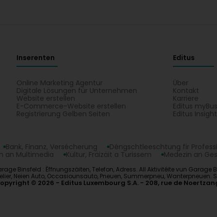
Inserenten
Editus
Online Marketing Agentur
Über
Digitale Lösungen für Unternehmen
Kontakt
Website erstellen
Karriere
E-Commerce-Website erstellen
Editus myBus
Registrierung Gelben Seiten
Editus Insigh
Bank, Finanz, Versécherung
Déngschtleeschtung fir Profess
 an Multimedia
Kultur, Fräizäit a Turissem
Medezin an Ge
ge Binsfeld : Ëffnungszäiten, Telefon, Adress. All Aktivitéite vun Garage Bi
lier, Neien Auto, Occasiounsauto, Pneuen, Summerpneu, Wanterpneuen. Sit
opyright © 2026
Editus Luxembourg S.A.
208, rue de Noertzan