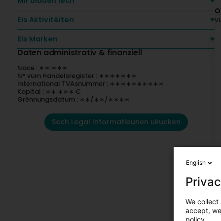
Mir bidden Iech
O
Eis Aktivitéiten
v
Eis Marken
Daten administrativ & finanziell
Nace : ∗∗.∗∗∗
N° vum Handelsregister : ∗∗∗∗∗∗∗
International TVAsnummer : ∗∗∗∗∗∗∗∗∗∗
Kapital : ∗∗ ∗∗∗ €
Grënnungsdatum : ∗∗/∗∗/∗∗∗∗
Sech Legal Informatiounen ukucken
English
Privac
We collect 
accept, we'
policy.