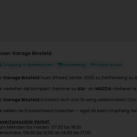
wwer Garage Binsfeld
Zougang fir Behënnerten
Klimaanlag
Online-Accès
e
Garage Binsfeld
huet d’Freed zënter 2005 zu Déifferdeng zu Ä
ir verkafen déi komplett Gamme vu
KIA
- an
MAZDA
-Gefierer an 
e
Garage Binsfeld
invitéiert Iech och fir seng selektionéiert 
ir wëllen de Ënnerscheed maachen – egal ob beim Empfang, beim
uvertureszäite Verkaf:
um Méinden bis Freiden: 07:30 bis 18:30
amschdes: 09:00 bis 12:00 an 14:00 bis 17:00