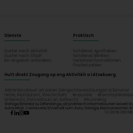
Dienste
Praktisch
Suche nach Aktivität
Notdienst Apotheken
Suche nach Stadt
Notdienst Kliniken
Ein Angebot anfordern
Verkehrsinformationen
Postleitzahlen
Hutt direkt Zougang op eng Aktivitéit a Lëtzebuerg
Administratioun an aaner Déngschtleeschtungen a Servicer
Hotel, Restaurant, Wiertschaft
Industrie
Kommunikatioun
Unterricht, Formatioun an Aarbecht
Wunnéng
Garage Binsfeld zu Differdange, all praktesch Informatiounen iwwert Gara
Autoverkaf, Carrosserie, Ennerhalt vum Auto, Garage, Mechaneschen Ate
1.0.2606.0809
C