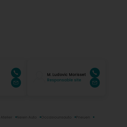
otre avis. Bonne journée, L'équipe Binsfeld
M. Ludovic Morisset
Responsable site
telier
Neien Auto
Occasiounsauto
Pneuen