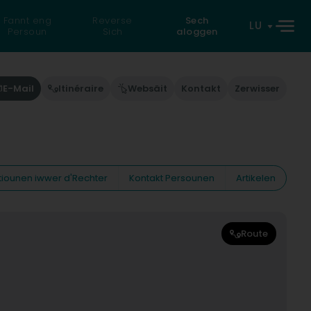
Fannt eng
Reverse
Sech
LU
Persoun
Sich
aloggen
E-Mail
Itinéraire
Websäit
Kontakt
Zerwisser
tiounen iwwer d'Rechter
Kontakt Persounen
Artikelen
Route