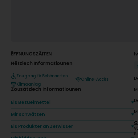
ËFFNUNGSZÄITEN
I
Nëtzlech Informatiounen
Zougang fir Behënnerten
D
Online-Accès
Klimaanlag
Zousätzlech Informatiounen
M
D
Eis Bezuelmëttel
M
Mir schwätzen
O
Eis Produkter an Zerwisser
v
S