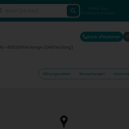
Fannt een
Professionnellen
Kuck d'Nummer
ch
L-4562
Differdange (Déifferdang)
Ëffnungszäiten
Bewertungen
Informa