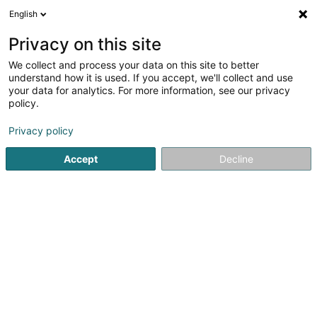
English
LU
Privacy on this site
We collect and process your data on this site to better
Raffinéiert Är Sich
understand how it is used. If you accept, we'll collect and use
your data for analytics. For more information, see our privacy
Autour de moi
Luxembourg
Top bewäert
(77)
(3)
policy.
94
Verméigensverwaltung
Resultat(er) fir
en 55ms
Privacy policy
Startsäit
Verméigensverwaltung
Verméigensverwaltung
Accept
Decline
1
Association Luxembourgeoise
des Fonds d'Investissement
12 Rue Erasme
L-1468
Luxembourg (Lëtzebuerg)
L'Association de l'Industrie des Fonds d'Investissement au
Luxembourg (ALFI) représente le visage et la voix de la
communauté luxembourgeoise de la gestion d'actifs et
des fonds d'investissement. L’Association s’engage pour
le développement de...