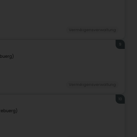
Verméigensverwaltung
9
buerg)
Verméigensverwaltung
10
zebuerg)