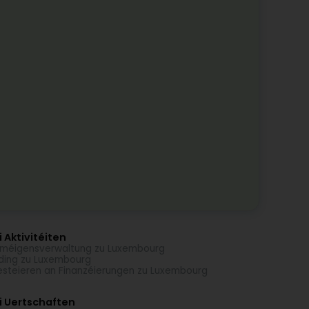
 Aktivitéiten
méigensverwaltung zu Luxembourg
ding zu Luxembourg
esteieren an Finanzéierungen zu Luxembourg
i Uertschaften