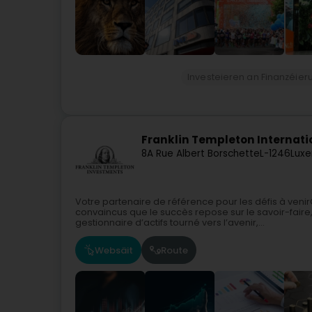
Investeieren an Finanzéie
Franklin Templeton Internatio
8A Rue Albert Borschette
L-1246
Luxe
Votre partenaire de référence pour les défis à ve
convaincus que le succès repose sur le savoir-faire,
gestionnaire d’actifs tourné vers l’avenir,...
Websäit
Route