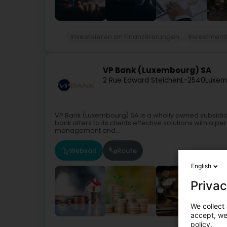
Investeieren an Finanzéierungen
Investment
VP Bank (Luxembourg) SA
2 Rue Edward Steichen
L-2540
Luxem
VP Bank (Luxembourg) SA is a wholly owned subsidiary
bank offers to its clients effective solutions with a p
management and...
Websäit
Route
English
Privac
We collect 
accept, we'
policy.