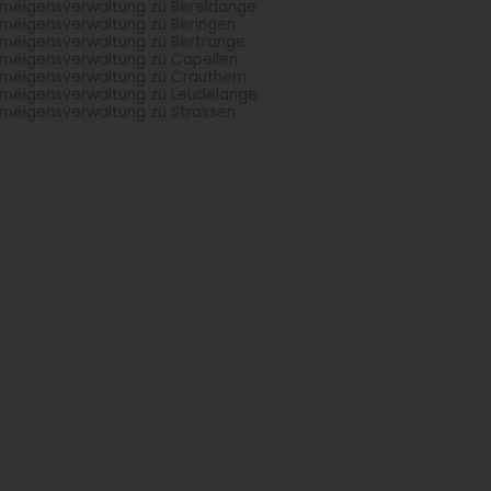
méigensverwaltung zu Bereldange
méigensverwaltung zu Beringen
méigensverwaltung zu Bertrange
méigensverwaltung zu Capellen
méigensverwaltung zu Crauthem
méigensverwaltung zu Leudelange
méigensverwaltung zu Strassen