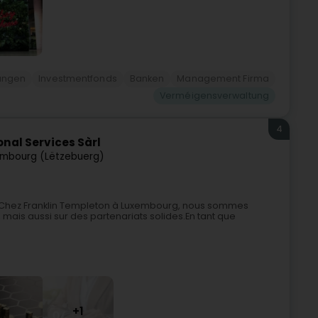
rungen
Investmentfonds
Banken
Management Firma
Verméigensverwaltung
4
nal Services Sàrl
mbourg (Lëtzebuerg)
nirChez Franklin Templeton à Luxembourg, nous sommes
 mais aussi sur des partenariats solides.En tant que
+1