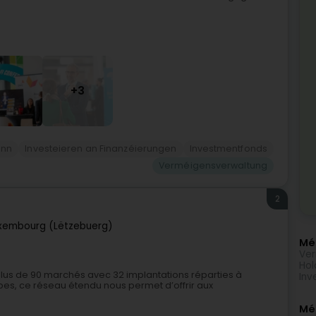
+3
änn
Investeieren an Finanzéierungen
Investmentfonds
Verméigensverwaltung
2
xembourg (Lëtzebuerg)
Méi
Ver
Hol
 plus de 90 marchés avec 32 implantations réparties à
Inv
ipes, ce réseau étendu nous permet d’offrir aux
Mé