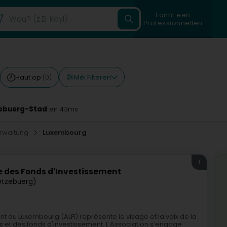
Fannt een
Professionnellen
Méi Filteren
Haut op
(0)
zebuerg-Stad
en 43ms
rwaltung
Luxembourg
1
 des Fonds d'Investissement
ëtzebuerg)
nt au Luxembourg (ALFI) représente le visage et la voix de la
et des fonds d'investissement. L’Association s’engage