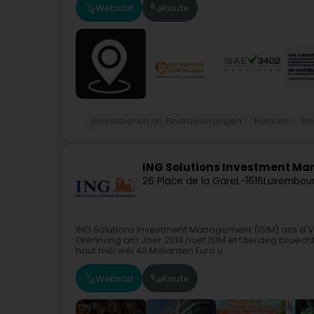
Websäit
Route
Investeieren an Finanzéierungen
Banken
Ba
ING Solutions Investment Man
26 Place de la Gare
L-1616
Luxembour
ING Solutions Investment Management (ISIM) ass d'
Grënnung am Joer 2014 huet ISIM et fäerdeg bruecht
haut méi wéi 40 Milliarden Euro u...
Websäit
Route