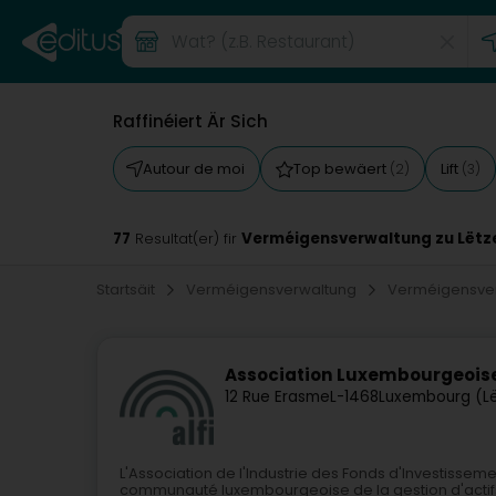
Raffinéiert Är Sich
Autour de moi
Top bewäert
Lift
(2)
(3)
77
Verméigensverwaltung zu Lët
Resultat(er) fir
Startsäit
Verméigensverwaltung
Verméigensve
Association Luxembourgeoise
12 Rue Erasme
L-1468
Luxembourg (L
L'Association de l'Industrie des Fonds d'Investisseme
communauté luxembourgeoise de la gestion d'actifs 