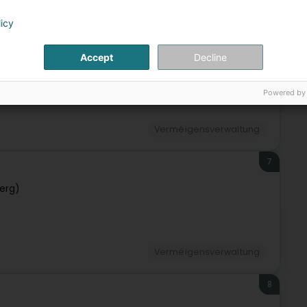
éigensverwaltung
Privatbank
Verméigensverwaltung
licy
6
Accept
Decline
uerg)
Powered by
Verméigensverwaltung
7
erg)
Verméigensverwaltung
8