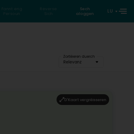
Fannt eng
Reverse
Sech
LU
Persoun
Sich
aloggen
Zortéieren duerch
Relevanz
D'Kaart vergréisseren