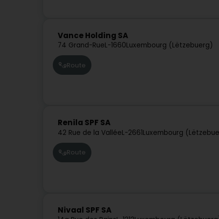
Vance Holding SA
74 Grand-Rue
L-1660
Luxembourg (Lëtzebuerg)
Route
Renila SPF SA
42 Rue de la Vallée
L-2661
Luxembourg (Lëtzebue
Route
Nivaal SPF SA