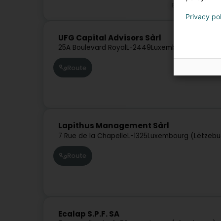
Banken
Verm
Privacy po
UFG Capital Advisors Sàrl
25A Boulevard Royal
L-2449
Luxembourg (Lëtzeb
Route
Lapithus Management Sàrl
7 Rue de la Chapelle
L-1325
Luxembourg (Lëtzebu
Route
Ecalap S.P.F. SA