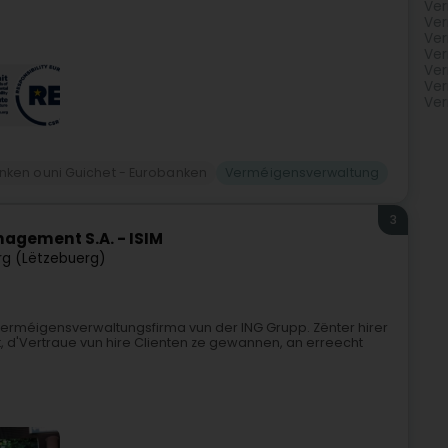
Ver
Ver
Ver
Ver
Ver
Ver
Ver
nken ouni Guichet - Eurobanken
Verméigensverwaltung
3
agement S.A. - ISIM
g (Lëtzebuerg)
Verméigensverwaltungsfirma vun der ING Grupp. Zënter hirer
, d'Vertraue vun hire Clienten ze gewannen, an erreecht