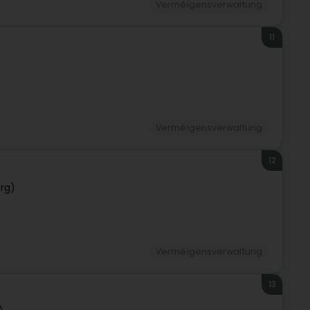
Verméigensverwaltung
11
Verméigensverwaltung
12
rg)
Verméigensverwaltung
13