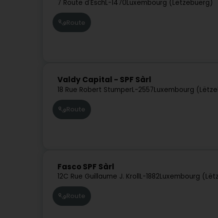
7 Route d'Esch
L-1470
Luxembourg (Lëtzebuerg)
Route
Valdy Capital - SPF Sàrl
18 Rue Robert Stumper
L-2557
Luxembourg (Lëtze
Route
Fasco SPF Sàrl
12C Rue Guillaume J. Kroll
L-1882
Luxembourg (Lët
Route