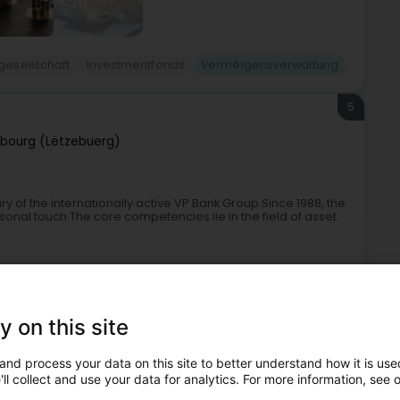
gesellschaft
Investmentfonds
Verméigensverwaltung
5
bourg (Lëtzebuerg)
 of the internationally active VP Bank Group.Since 1988, the
ersonal touch.The core competencies lie in the field of asset
y on this site
and process your data on this site to better understand how it is used
ll collect and use your data for analytics. For more information, see 