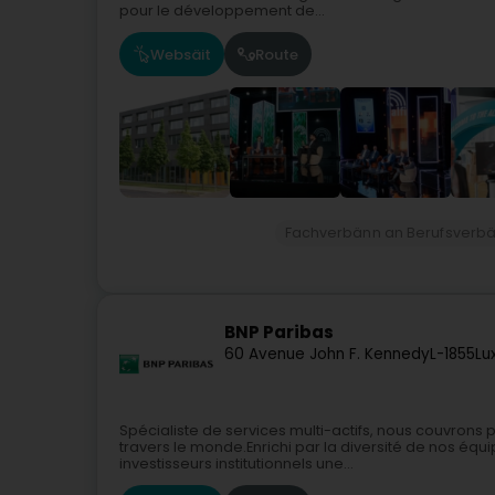
pour le développement de...
Websäit
Route
Fachverbänn an Berufsverb
BNP Paribas
60 Avenue John F. Kennedy
L-1855
Lu
Spécialiste de services multi-actifs, nous couvrons
travers le monde.Enrichi par la diversité de nos équ
investisseurs institutionnels une...