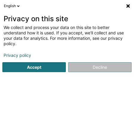
English
LU
Privacy on this site
We collect and process your data on this site to better
Raffinéiert Är Sich
understand how it is used. If you accept, we'll collect and use
your data for analytics. For more information, see our privacy
Autour de moi
Luxembourg
Top bewäert
(15)
(8)
policy.
45
Successioun
Resultat(er) fir
en 58ms
Privacy policy
Startsäit
Verméigensverwaltung
Successioun
Accept
Decline
1
Devaux et Associés
121 Rue de Muehlenbach
L-2168
Luxembourg (Lëtzebuerg)
Fiduciaire au Luxembourg – Comptabilité, fiscalité et
création de sociétésDevaux & Associés est une fiduciaire
basée au Luxembourg, spécialisée en comptabilité,
fiscalité et création de sociétés pour les entreprises,
indépendants et investisseurs...