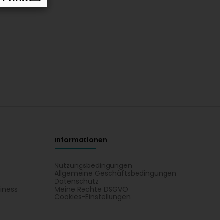
Informationen
Nutzungsbedingungen
Allgemeine Geschäftsbedingungen
Datenschutz
iness
Meine Rechte DSGVO
t
Cookies-Einstellungen