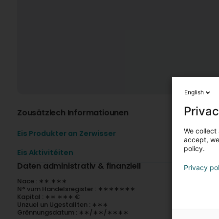
English
Privac
Zousätzlech Informatiounen
We collect 
Eis Produkter an Zerwisser
accept, we'
policy.
Eis Aktivitéiten
Daten administrativ & finanziell
Privacy po
Nace : ∗∗.∗∗∗
N° vum Handelsregister : ∗∗∗∗∗∗∗
Kapital : ∗∗ ∗∗∗ €
Unzuel un Ugestallten : ∗∗∗
Grënnungsdatum : ∗∗/∗∗/∗∗∗∗