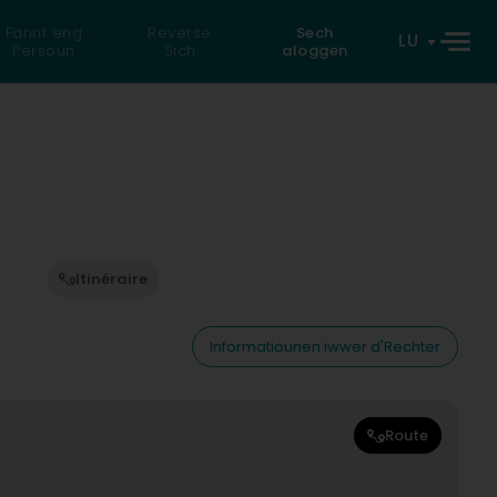
Fannt eng
Reverse
Sech
LU
Persoun
Sich
aloggen
Itinéraire
Informatiounen iwwer d'Rechter
Route