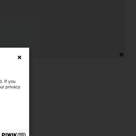
. If you
our privacy