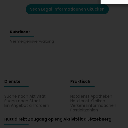
Sech Legal Informatiounen ukucken
Rubriken :
Verméigensverwaltung
Dienste
Praktisch
Suche nach Aktivität
Notdienst Apotheken
Suche nach Stadt
Notdienst Kliniken
Ein Angebot anfordern
Verkehrsinformationen
Postleitzahlen
Hutt direkt Zougang op eng Aktivitéit a Lëtzebuerg