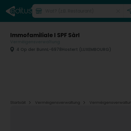
Immofamiliale I SPF Sàrl
Verméigensverwaltung
4 Op der Bunn
L-6978
Hostert (LUXEMBOURG)
Startsäit
Verméigensverwaltung
Verméigensverwaltu