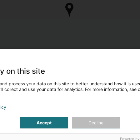
y on this site
and process your data on this site to better understand how it is used
ll collect and use your data for analytics. For more information, see 
licy
Accept
Decline
Powered by