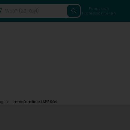
Fannt een
Professionnellen
ng
Immofamiliale I SPF Sàrl