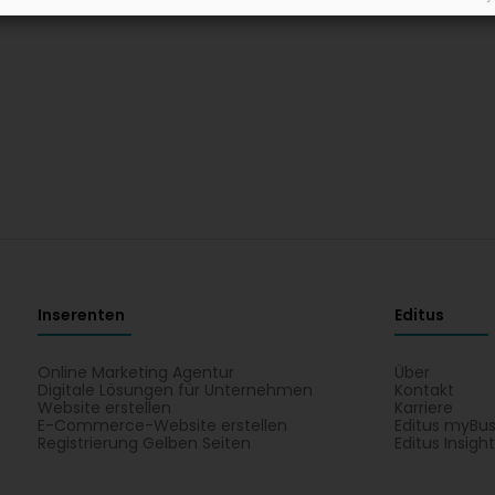
Inserenten
Editus
Online Marketing Agentur
Über
Digitale Lösungen für Unternehmen
Kontakt
Website erstellen
Karriere
E-Commerce-Website erstellen
Editus myBus
Registrierung Gelben Seiten
Editus Insigh