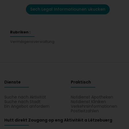
Sech Legal Informatiounen ukucken
Rubriken :
Verméigensverwaltung
Dienste
Praktisch
Suche nach Aktivität
Notdienst Apotheken
Suche nach Stadt
Notdienst Kliniken
Ein Angebot anfordern
Verkehrsinformationen
Postleitzahlen
Hutt direkt Zougang op eng Aktivitéit a Lëtzebuerg