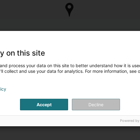
y on this site
and process your data on this site to better understand how it is used
ll collect and use your data for analytics. For more information, see 
licy
Accept
Decline
Powered by