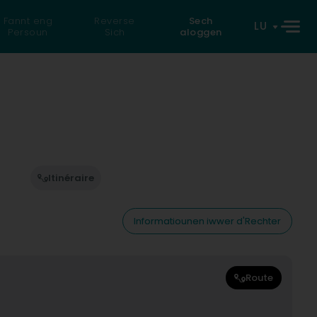
Fannt eng
Reverse
Sech
LU
Persoun
Sich
aloggen
Itinéraire
Informatiounen iwwer d'Rechter
Route