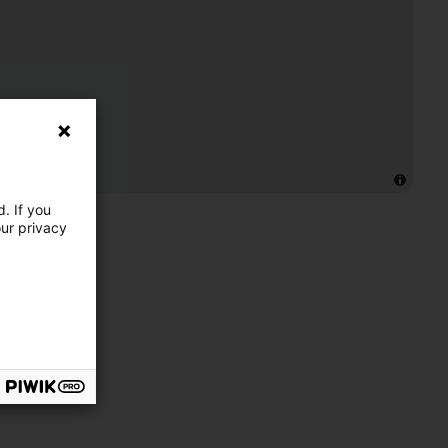
. If you
our privacy