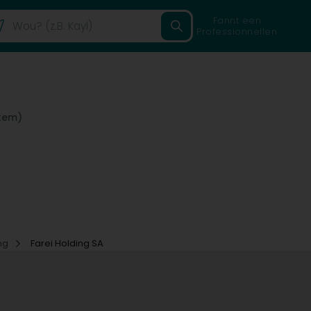
Fannt een
Professionnellen
tem)
ng
Farei Holding SA