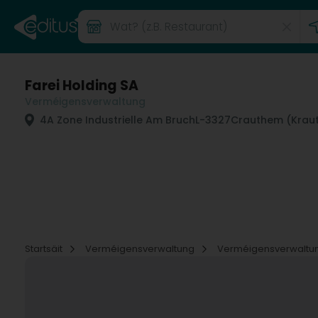
Farei Holding SA
Verméigensverwaltung
4A Zone Industrielle Am Bruch
L-3327
Crauthem (Krau
Startsäit
Verméigensverwaltung
Verméigensverwaltu