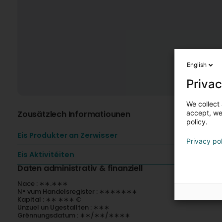
English
Privac
We collect 
Zousätzlech Informatiounen
accept, we'
policy.
Eis Produkter an Zerwisser
Privacy po
Eis Aktivitéiten
Daten administrativ & finanziell
Nace : ∗∗.∗∗∗
N° vum Handelsregister : ∗∗∗∗∗∗∗
Kapital : ∗∗ ∗∗∗ €
Unzuel un Ugestallten : ∗∗∗
Grënnungsdatum : ∗∗/∗∗/∗∗∗∗