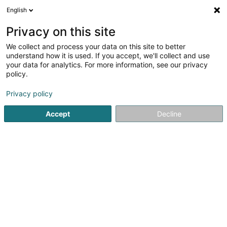
English
LU
Privacy on this site
We collect and process your data on this site to better
Raffinéiert Är Sich
understand how it is used. If you accept, we'll collect and use
your data for analytics. For more information, see our privacy
Autour de moi
Luxembourg
Top bewäert
(14)
(24)
policy.
51
Natierlech an biologesch Produkt
Resultat(er) fir
en
Privacy policy
64ms
Accept
Decline
Startsäit
Parfümerie
Natierlech an biologesch Produkt
1
Naturata beauty & culture
13 Rue Gabriel Lippmann
L-5365
Munsbach (Minsbech)
Chez Naturata beauté & culture à Munsbach, vous
trouverez tout ce dont vous avez besoin pour votre bien-
être : des cosmétiques naturels certifiés, des produits de
nettoyage écologiques, des textiles durables, des