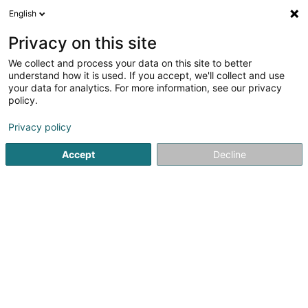
English
LU
Privacy on this site
We collect and process your data on this site to better
Raffinéiert Är Sich
understand how it is used. If you accept, we'll collect and use
your data for analytics. For more information, see our privacy
Autour de moi
Luxembourg
Top bewäert
(37)
(7)
policy.
117
Bicherbuttek
Resultat(er) fir
en 46ms
Privacy policy
Startsäit
Handel
Bicherbuttek an Zeitungsbuttek
Bicherbu
Accept
Decline
1
Librairie Diderich Sàrl
2 Rue Victor Hugo
L-4140
Esch-sur-Alzette (Esch-Uelzecht)
La Librairie Diderich vous propose le plus grand choix de
livres du bassin minier. Des années d'expériences lui
permettent de répondre à vos demandes les plus
précises dans les domaines des ouvrages scolaires, des
fournitures de bureau, des articles...