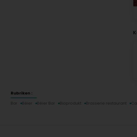
K
Rubriken :
Bar
Béier
Béier Bar
Bioprodukt
Brasserie restaurant
Ca