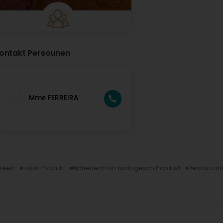
ontakt Persounen
Mme FERREIRA
féen
Lokal Produkt
Natierlech an biologesch Produkt
Restauran