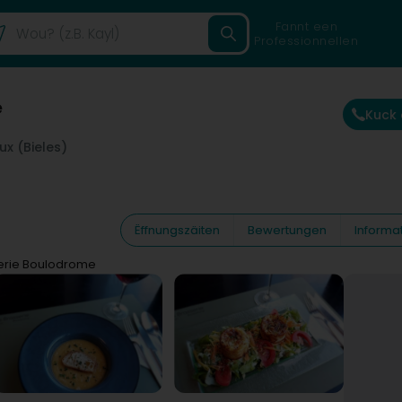
Fannt een
Professionnellen
e
Kuck
ux (Bieles)
Ëffnungszäiten
Bewertungen
Informa
serie Boulodrome