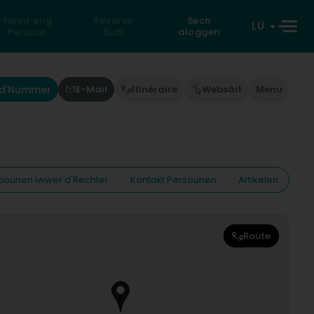
Fannt eng
Reverse
Sech
LU
Persoun
Sich
aloggen
 d'Nummer
E-Mail
Itinéraire
Websäit
Menu
tiounen iwwer d'Rechter
Kontakt Persounen
Artikelen
Route