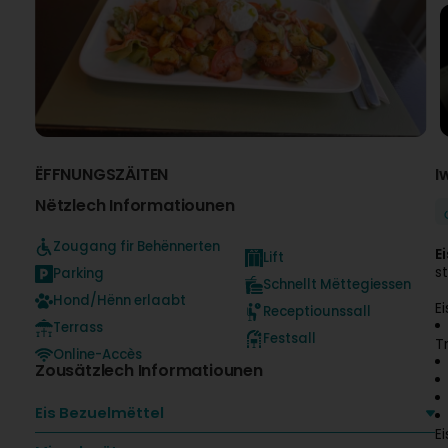
ËFFNUNGSZÄITEN
I
Nëtzlech Informatiounen
Zougang fir Behënnerten
E
Lift
s
Parking
Schnellt Mëttegiessen
Hond/Hënn erlaabt
E
Receptiounssall
Terrass
Festsall
T
Online-Accès
Zousätzlech Informatiounen
Eis Bezuelmëttel
E