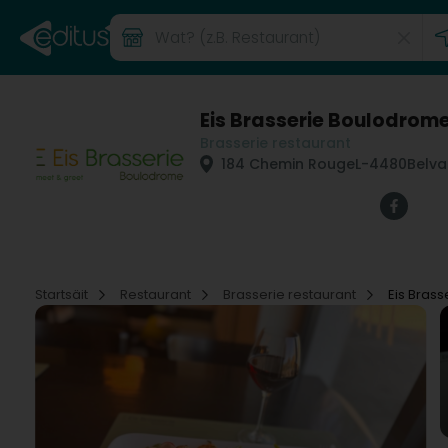
Eis Brasserie Boulodrom
Brasserie restaurant
184 Chemin Rouge
L-4480
Belva
Startsäit
Restaurant
Brasserie restaurant
Eis Bras