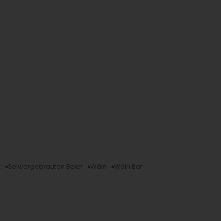
t
Selwergebrauten Beier
Wäin
Wäin Bar