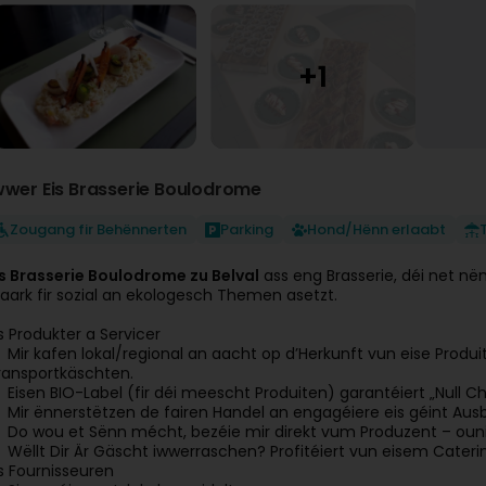
wwer Eis Brasserie Boulodrome
Zougang fir Behënnerten
Parking
Hond/Hënn erlaabt
is Brasserie Boulodrome zu Belval
ass eng Brasserie, déi net n
taark fir sozial an ekologesch Themen asetzt.
is Produkter a Servicer
Mir kafen lokal/regional an aacht op d’Herkunft vun eise Produi
ransportkäschten.
Eisen BIO-Label (fir déi meescht Produiten) garantéiert „Null C
Mir ënnerstëtzen de fairen Handel an engagéiere eis géint Au
Do wou et Sënn mécht, bezéie mir direkt vum Produzent – ou
Wëllt Dir Är Gäscht iwwerraschen? Profitéiert vun eisem Cate
is Fournisseuren