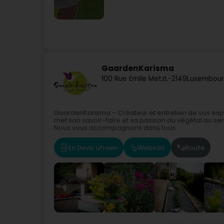
GaardenKarisma
100 Rue Emile Metz
L-2149
Luxembour
GaardenKarisma – Créateur et entretien de vos es
met son savoir-faire et sa passion du végétal au ser
Nous vous accompagnons dans tous...
En Devis ufroen
Websäit
Route