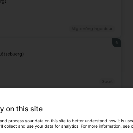
rg)
Allgeméng Ingenieur
6
Lëtzebuerg)
Gaart
7
y on this site
and process your data on this site to better understand how it is used
ll collect and use your data for analytics. For more information, see 