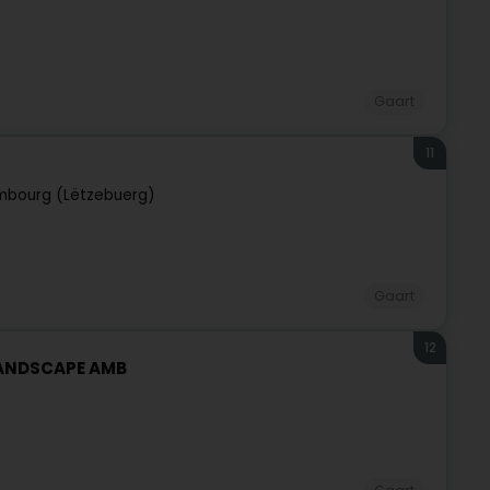
Gaart
11
mbourg (Lëtzebuerg)
Gaart
12
LANDSCAPE AMB
)