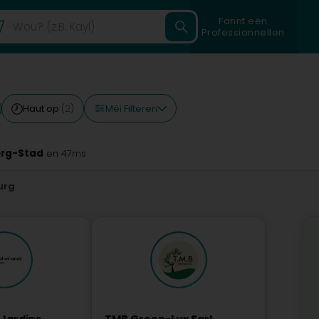
Fannt een
Professionnellen
Méi Filteren
Haut op
(2)
erg-Stad
en 47ms
urg