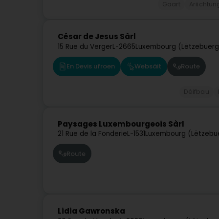
Gaart
Ariichtun
César de Jesus Sàrl
15 Rue du Verger
L-2665
Luxembourg (Lëtzebuerg
En Devis ufroen
Websäit
Route
Déifbau
Paysages Luxembourgeois Sàrl
21 Rue de la Fonderie
L-1531
Luxembourg (Lëtzebu
Route
Lidia Gawronska