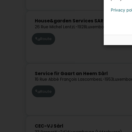
Privacy po
House&garden Services SARLS
26 Rue Michel Lentz
L-1928
Luxembourg (Lëtzebue
Route
Service fir Gaart an Heem Sàrl
16 Rue Abbé François Lascombes
L-1953
Luxembou
Route
CEC-VJ Sàrl