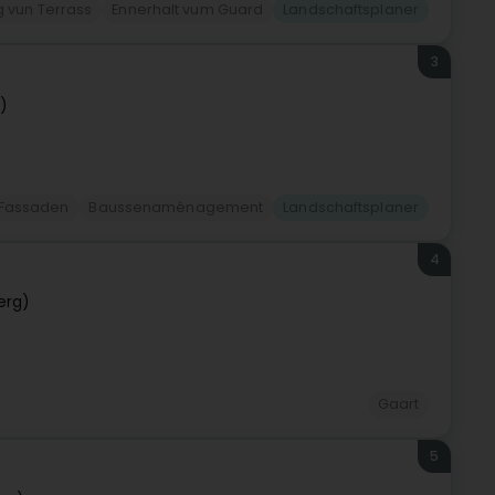
g vun Terrass
Ennerhalt vum Guard
Landschaftsplaner
3
)
Fassaden
Baussenaménagement
Landschaftsplaner
4
erg)
Gaart
5