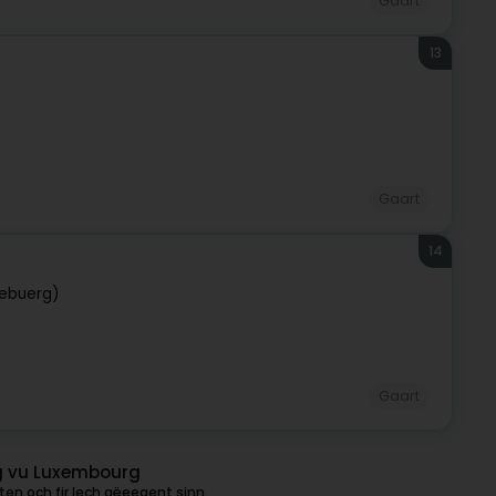
Gaart
13
Gaart
14
ebuerg)
Gaart
g vu Luxembourg
en och fir Iech gëeegent sinn.