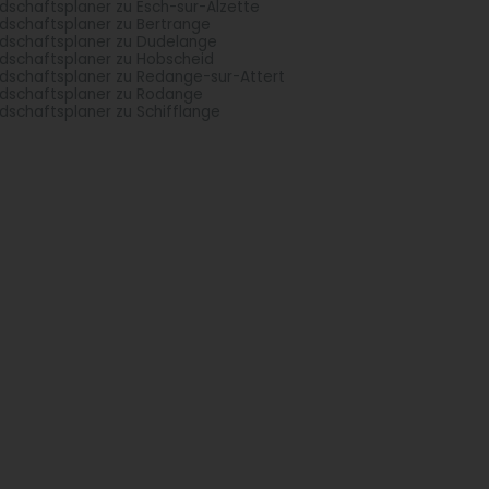
dschaftsplaner zu Esch-sur-Alzette
dschaftsplaner zu Bertrange
dschaftsplaner zu Dudelange
dschaftsplaner zu Hobscheid
dschaftsplaner zu Redange-sur-Attert
dschaftsplaner zu Rodange
dschaftsplaner zu Schifflange