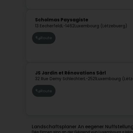
Scholmas Paysagiste
13 Eecherfeld
L-1462
Luxembourg (Lëtzebuerg)
Route
JS Jardin et Rénovations Sàrl
32 Rue Demy Schlechter
L-2521
Luxembourg (Lëtz
Route
Landschaftsplaner An eegener Nuffstellun
Dës Firmen sinn an der Géigend vun Luxembourg a kéint