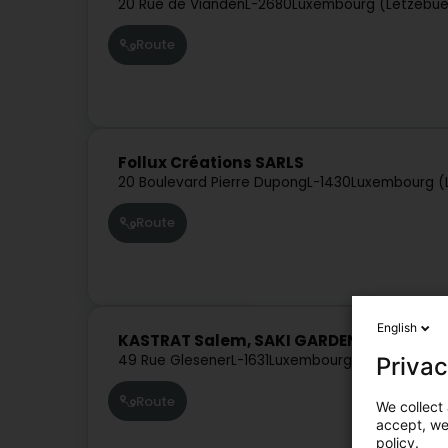
20 Rue de Vianden
L-2680
Luxembourg (Lëtzebue
Route
Follux Créations SARLS
20 Boulevard Pierre Dupong
L-1430
Luxembourg (
Route
English
KASTRAT Salem, SAKI GARDENLUX
49 Rue Glesener
L-1631
Luxembourg (Lëtzebuerg)
Privac
Route
We collect 
accept, we'
policy.