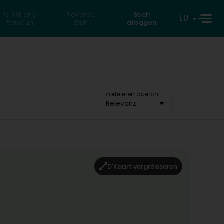
Fannt eng
Reverse
Sech
LU
Persoun
Sich
aloggen
Zortéieren duerch
Relevanz
D'Kaart vergréisseren