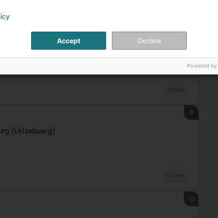
Gaart
licy
8
Accept
Decline
rg)
Powered by
Gaart
9
rg (Lëtzebuerg)
Gaart
10