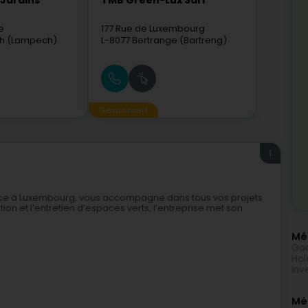
 Jardins
TMB Green-Lux Sarl
e
177 Rue de Luxembourg
h (Lampech)
L-8077
Bertrange (Bartreng)
Gesponsert
1
ence à Luxembourg, vous accompagne dans tous vos projets
n et l’entretien d’espaces verts, l’entreprise met son
Méi
Gaa
Hol
Inv
Mé