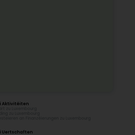
 Aktivitéiten
rt zu Luxembourg
ding zu Luxembourg
esteieren an Finanzéierungen zu Luxembourg
i Uertschaften