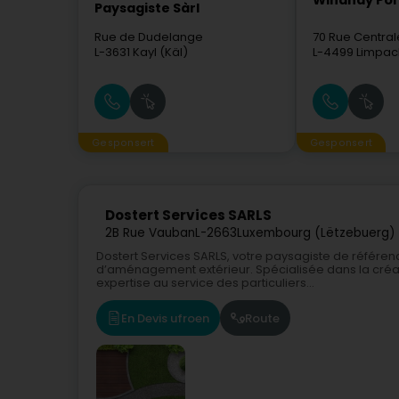
Winandy Pol
Paysagiste Sàrl
Rue de Dudelange
70 Rue Central
L-3631
Kayl (Käl)
L-4499
Limpac
Gesponsert
Gesponsert
Dostert Services SARLS
2B Rue Vauban
L-2663
Luxembourg (Lëtzebuerg)
Dostert Services SARLS, votre paysagiste de référ
d’aménagement extérieur. Spécialisée dans la créatio
expertise au service des particuliers...
En Devis ufroen
Route