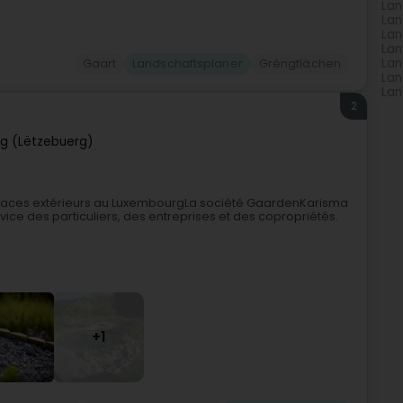
Lan
Lan
Lan
Lan
Lan
Gaart
Landschaftsplaner
Gréngflächen
Lan
Lan
2
g (Lëtzebuerg)
paces extérieurs au LuxembourgLa société GaardenKarisma
vice des particuliers, des entreprises et des copropriétés.
+1