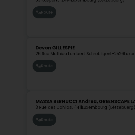
33 Raspert
L-2414
Luxembourg (Lëtzebuerg)
Route
Devon GILLESPIE
26 Rue Mathieu Lambert Schrobilgen
L-2526
Luxe
Route
MASSA BERNUCCI Andrea, GREENSCAPE 
3 Rue des Dahlias
L-1411
Luxembourg (Lëtzebuerg
Route