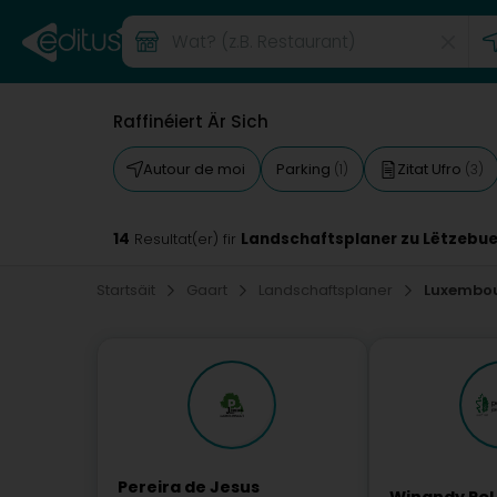
Raffinéiert Är Sich
Autour de moi
Parking
Zitat Ufro
(1)
(3)
14
Landschaftsplaner zu Lëtzebu
Resultat(er) fir
Startsäit
Gaart
Landschaftsplaner
Luxembo
Pereira de Jesus