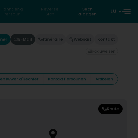
Fannt eng
Reverse
Sech
LU
Persoun
Sich
aloggen
mer
E-Mail
Itinéraire
Websäit
Kontakt
Fax uweisen
nen iwwer d'Rechter
Kontakt Persounen
Artikelen
Route