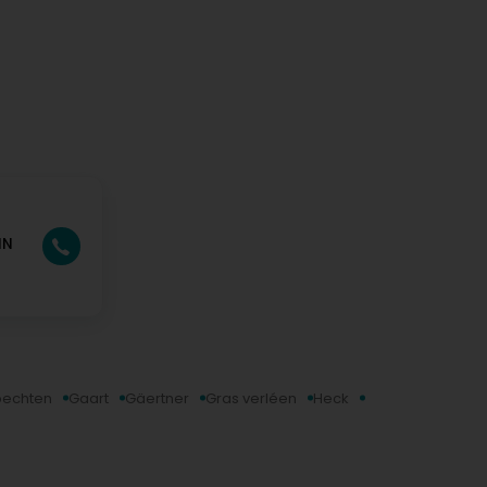
IN
echten
Gaart
Gäertner
Gras verléen
Heck