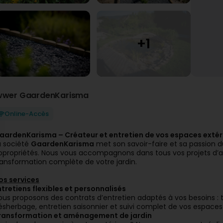
wwer GaardenKarisma
Online-Accès
aardenKarisma – Créateur et entretien de vos espaces exté
a société
GaardenKarisma
met son savoir-faire et sa passion du
opropriétés. Nous vous accompagnons dans tous vos projets d’am
ransformation complète de votre jardin.
os services
ntretiens flexibles et personnalisés
ous proposons des contrats d’entretien adaptés à vos besoins : to
ésherbage, entretien saisonnier et suivi complet de vos espaces 
ransformation et aménagement de jardin