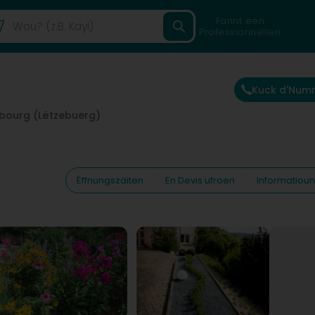
Fannt een
Professionnellen
Kuck d'Num
bourg (Lëtzebuerg)
Ëffnungszäiten
En Devis ufroen
Informatiou