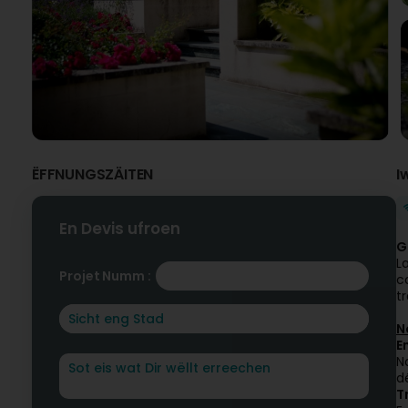
ËFFNUNGSZÄITEN
I
En Devis ufroen
G
L
Projet Numm :
c
t
N
E
N
d
T