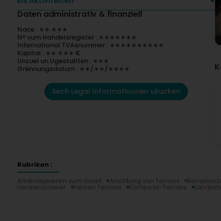
Eis Aktivitéiten
Daten administrativ & finanziell
Nace : ∗∗.∗∗∗
N° vum Handelsregister : ∗∗∗∗∗∗∗
International TVAsnummer : ∗∗∗∗∗∗∗∗∗∗
Kapital : ∗∗ ∗∗∗ €
Unzuel un Ugestallten : ∗∗∗
K
Grënnungsdatum : ∗∗/∗∗/∗∗∗∗
Sech Legal Informatiounen ukucken
Rubriken :
Aménageieren vum Gaart
Ariichtung vun Terrass
Bamplanz
Heckenscheier
Hëlzen Terrass
Komposit-Terrass
Landsch