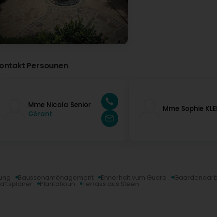
ontakt Persounen
Mme Nicola Senior
Mme Sophie KLE
Gérant
ung
Baussenaménagement
Ennerhalt vum Guard
Gaardenaarb
aftsplaner
Plantatioun
Terrass aus Steen