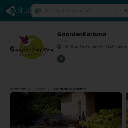
GaardenKarisma
Gaart
100 Rue Emile Metz
L-2149
Luxem
Startsäit
Gaart
GaardenKarisma