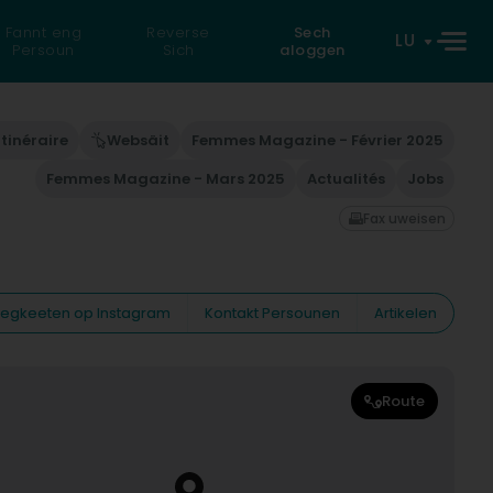
Fannt eng
Reverse
Sech
LU
Persoun
Sich
aloggen
Itinéraire
Websäit
Femmes Magazine - Février 2025
Femmes Magazine - Mars 2025
Actualités
Jobs
Fax uweisen
eiegkeeten op Instagram
Kontakt Persounen
Artikelen
Route