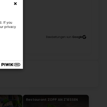
retour et votre confiance ! Nous sommes ravis que
 SIS S.à r.l.
. If you
16
our privacy
Bewäertungen vun
Google
ne, my cleaning lady. (Original) Très satisfait du
 évaluation positive et d’avoir pris le temps de
tre équipe et nous encourage à poursuivre dans cette
Restaurant ZOPP AN Z'IESSEN