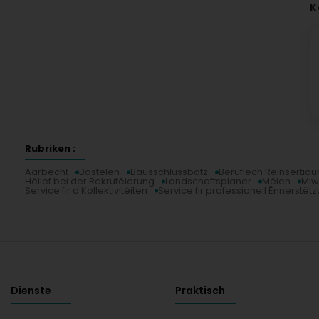
K
Rubriken :
Aarbecht
Bastelen
Bausschlussbotz
Beruflech Reinsertiou
Hëllef bei der Rekrutéierung
Landschaftsplaner
Méien
Mi
Service fir d'Kollektivitéiten
Service fir professionell Ënnerstët
Dienste
Praktisch