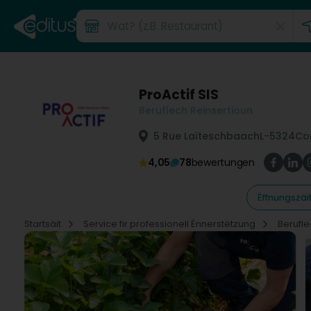
ProActif SIS
Beruflech Reinsertioun
5 Rue Laïteschbaach
L-5324
Co
4,05
78
bewertungen
Ëffnungszäi
Startsäit
Service fir professionell Ënnerstëtzung
Berufle