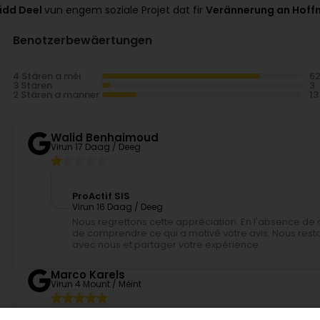
idd Deel
vun engem soziale Projet dat fir
Verännerung an Hoff
Benotzerbewäertungen
4 Stären a méi
3 Stären
2 Stären a manner
Walid Benhaimoud
Virun 17 Daag / Deeg
ProActif SIS
Virun 16 Daag / Deeg
Nous regrettons cette appréciation. En l'absence de 
de comprendre ce qui a motivé votre avis. Nous resto
avec nous et partager votre expérience.
Marco Karels
Virun 4 Mount / Méint
Super Service