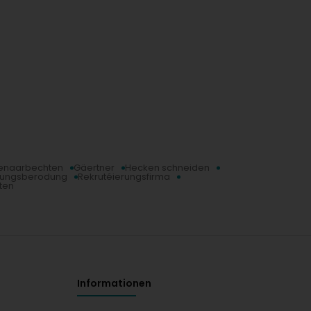
enaarbechten
Gäertner
Hecken schneiden
rungsberodung
Rekrutéierungsfirma
ten
Informationen