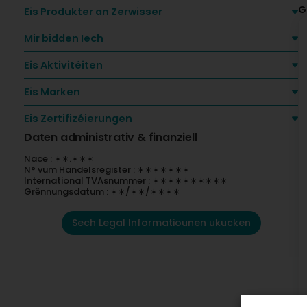
G
Eis Produkter an Zerwisser
Mir bidden Iech
Eis Aktivitéiten
Eis Marken
Eis Zertifizéierungen
Daten administrativ & finanziell
Nace : ∗∗.∗∗∗
N° vum Handelsregister : ∗∗∗∗∗∗∗
International TVAsnummer : ∗∗∗∗∗∗∗∗∗∗
Grënnungsdatum : ∗∗/∗∗/∗∗∗∗
Sech Legal Informatiounen ukucken