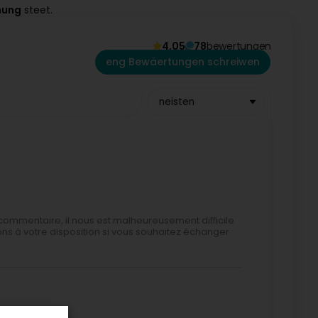
nung
steet.
4,05
78
bewertungen
eng Bewäertungen schreiwen
neisten
commentaire, il nous est malheureusement difficile
ns à votre disposition si vous souhaitez échanger