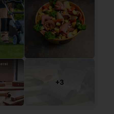
étoiles. Votre satisfaction est une belle
ctif SIS Sàrl
e de 4 étoiles ! Nous sommes ravis que notre service
serei