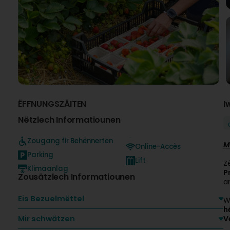
ËFFNUNGSZÄITEN
I
Nëtzlech Informatiounen
Zougang fir Behënnerten
M
Online-Accès
Parking
Lift
Z
Klimaanlag
P
Zousätzlech Informatiounen
a
Eis Bezuelmëttel
W
h
Mir schwätzen
V