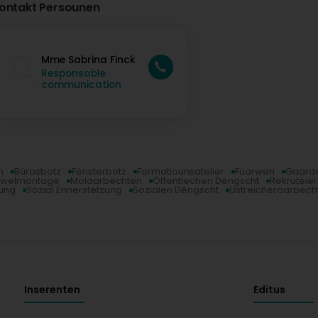
ontakt Persounen
Mme Sabrina Finck
Responsable
communication
n
Bürosbotz
Fënsterbotz
Formatiounsatelier
Fuarwen
Gaard
wwelmontage
Molaarbechten
Öffentlechen Déngscht
Rekrutéie
zung
Sozial Ënnerstëtzung
Sozialen Déngscht
Ustreicheraarbech
Inserenten
Editus