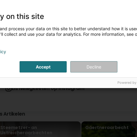
ProActif SIS
y on this site
Virun 4 Mount / Méint
Bonjour Monsieur Karels, Merci beaucoup pour votre 
notre service vous ait satisfait. À très bientôt 😊 ProActif
and process your data on this site to better understand how it is used
1
2
...
ll collect and use your data for analytics. For more information, see 
Dudu
Virun 4 Mount / Méint
licy
(Translated by Google) Very satisfied with the work of Simo
travail de Simone ,ma femme de ménage.
Accept
Decline
ProActif SIS
Virun 4 Mount / Méint
Powered by
Bonjour, Nous vous remercions sincèrement pour votre
Eis Neiegkeeten op Instagram
partager votre avis. Cela fait très plaisir à toute no
direction ! ProActif SIS Sàrl
Meisch Nicole
Virun 4 Mount / Méint
is Artikelen
Steemetzer- an
Gäertneraarbecht
Ustreicheraarbechten
ProActif SIS