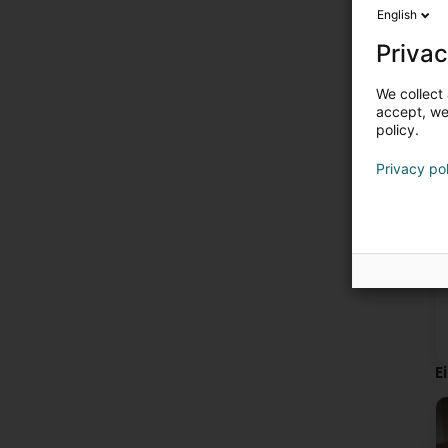
English
Privac
We collect 
accept, we'
policy.
Privacy po
E