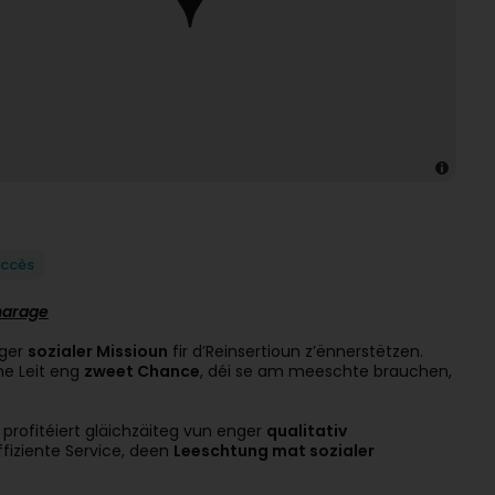
Accès
harage
nger
sozialer Missioun
fir d’Reinsertioun z’ënnerstëtzen.
ne Leit eng
zweet Chance
, déi se am meeschte brauchen,
 profitéiert gläichzäiteg vun enger
qualitativ
ffiziente Service, deen
Leeschtung mat sozialer