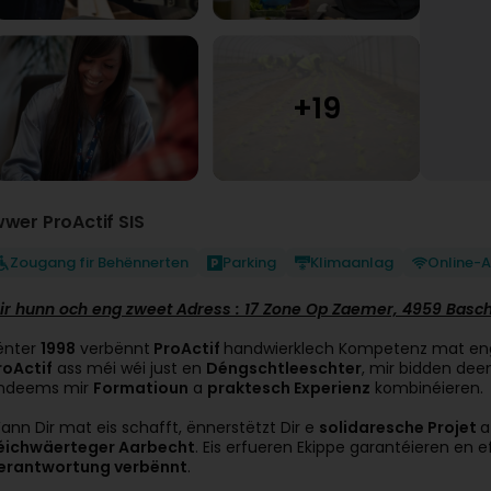
wwer ProActif SIS
Zougang fir Behënnerten
Parking
Klimaanlag
Online-
ir hunn och eng zweet Adress :
17 Zone Op Zaemer, 4959 Basc
ënter
1998
verbënnt
ProActif
handwierklech Kompetenz mat e
roActif
ass méi wéi just en
Déngschtleeschter
, mir bidden dee
ndeems mir
Formatioun
a
praktesch Experienz
kombinéieren.
ann Dir mat eis schafft, ënnerstëtzt Dir e
solidaresche Projet
a
éichwäerteger Aarbecht
. Eis erfueren Ekippe garantéieren en e
erantwortung verbënnt
.