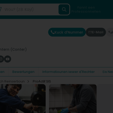
Fannt een
Professionnellen
Kuck d'Nummer
E-Mail
ntern (Conter)
ten
Bewertungen
Informatiounen iwwer d'Rechter
Eis N
ch Reinsertioun
ProActif SIS