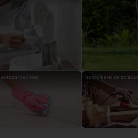
Virun 4 Mount / Méint
Bonjour, Merci pour votre avis et pour cette note de 4 
reconnaissance pour nos équipes. Cordialement, ProA
Guy REEFF
Virun 4 Mount / Méint
ProActif SIS
Virun 4 Mount / Méint
Bonjour, Merci beaucoup pour votre avis et votre not
vous ait satisfait. Cordialement, ProActif SIS Sàrl
Botzaarbechten
Schräinerei an Schläs