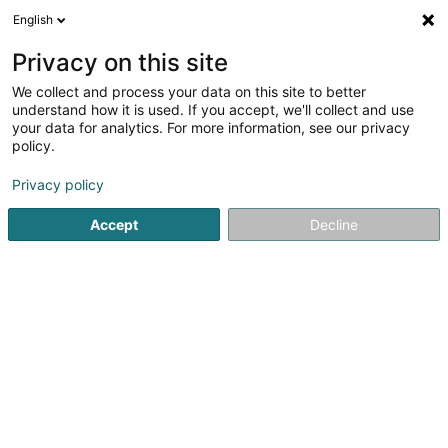
English
LU
Privacy on this site
We collect and process your data on this site to better
1
Liichtschëlder zu Grevenmacher
understand how it is used. If you accept, we'll collect and use
Resultat(er) fir
en 42ms
your data for analytics. For more information, see our privacy
policy.
Startsäit
Liichtschëlder
Grevenmacher
Privacy policy
1
Euroline Sàrl
Accept
Decline
30 Op der Ahlkerrech
L-6776
Grevenmacher (Gréiwemaacher)
Seit 1985 ist euroline der kompetente Partner von
Unternehmen, Behörden und Kommunen aus Luxemburg
und Deutschland in allen Bereichen der Werbetechnik.
Von der fachkundigen und persönlichen Beratung vor Ort
über die Designentwicklung durch...