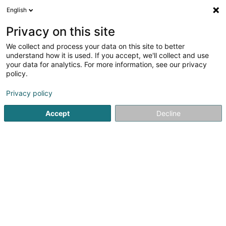
English
Privacy on this site
We collect and process your data on this site to better
Raffinéiert Är Sich
understand how it is used. If you accept, we'll collect and use
your data for analytics. For more information, see our privacy
Autour de moi
Bereldange
Top bewäert
H
(3)
(8)
policy.
19
Déierenklinik
Resultat(er) fir
en 43ms
Privacy policy
Startsäit
Medezin an Gesondheet
Deierenmedizin
Accept
Decline
1
Déierepraxis Mëllerdall
11 Biirkelterstrooss
L-6552
Berdorf (Bäerdref)
Déierepraxis Mëllerdall située à Berdorf est spécialisée
dans les petits animaux (chiens, chats, lapins,…) et dans
les grands (cochons,…)7 vétérinaires, dont une
kinésithérapeute, un vétérinaire spécialisé en médecine
porcine, un...