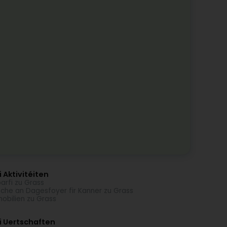
 Aktivitéiten
arfi zu Grass
che an Dagesfoyer fir Kanner zu Grass
obilien zu Grass
i Uertschaften