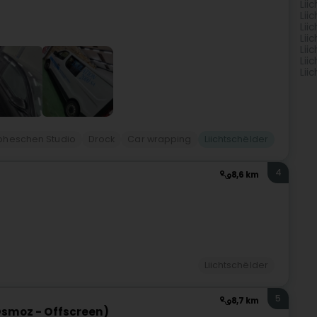
Lii
Lii
Lii
Lii
Lii
Lii
Lii
pheschen Studio
Drock
Car wrapping
Liichtschëlder
4
8,6 km
Liichtschëlder
5
8,7 km
 Osmoz - Offscreen)