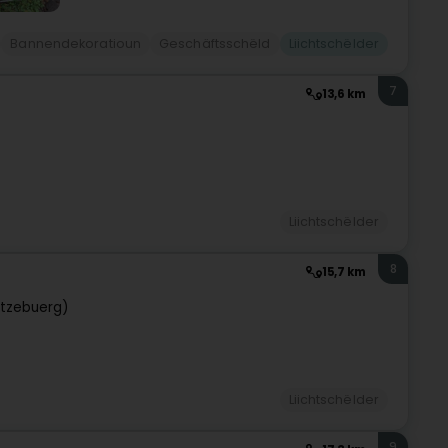
Bannendekoratioun
Geschäftsschëld
Liichtschëlder
7
13,6 km
Liichtschëlder
8
15,7 km
tzebuerg)
Liichtschëlder
9