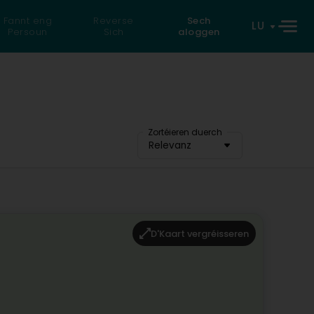
Fannt eng
Reverse
Sech
LU
Persoun
Sich
aloggen
Zortéieren duerch
Relevanz
D'Kaart vergréisseren