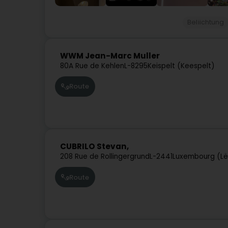
Beliichtung
WWM Jean-Marc Muller
80A Rue de Kehlen
L-8295
Keispelt (Keespelt)
Route
CUBRILO Stevan,
208 Rue de Rollingergrund
L-2441
Luxembourg (Lë
Route