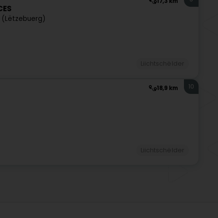
17,3 km
CES
 (Lëtzebuerg)
Liichtschëlder
10
18,9 km
Liichtschëlder