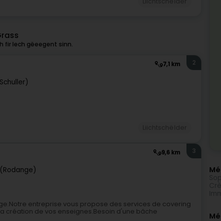
Liichtschëlder
Grass
 fir Iech gëeegent sinn.
2
7,1 km
Schuller)
Liichtschëlder
3
9,6 km
Méi
(Rodange)
Sop
Crè
Imm
ange.Notre entreprise vous propose des services de covering
e la création de vos enseignes.Besoin d'une bâche
Mé