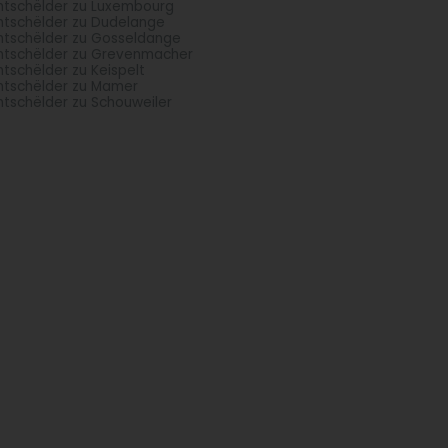
chtschëlder zu Luxembourg
chtschëlder zu Dudelange
chtschëlder zu Gosseldange
chtschëlder zu Grevenmacher
chtschëlder zu Keispelt
chtschëlder zu Mamer
chtschëlder zu Schouweiler