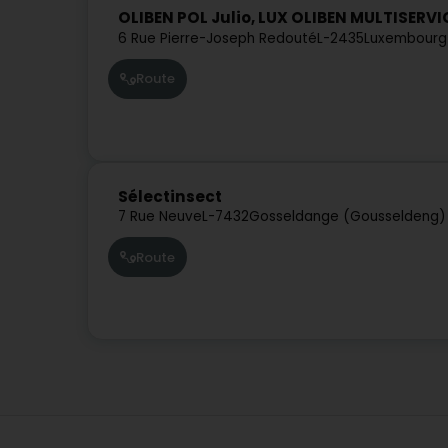
OLIBEN POL Julio, LUX OLIBEN MULTISERVI
6 Rue Pierre-Joseph Redouté
L-2435
Luxembourg
Route
Sélectinsect
7 Rue Neuve
L-7432
Gosseldange (Gousseldeng)
Route