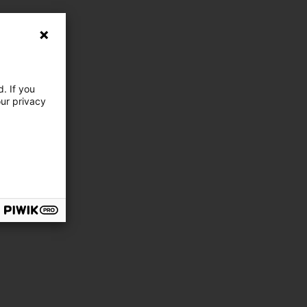
. If you
our privacy