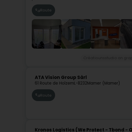
Route
Créatiounsstudio an gra
ATA Vision Group Sàrl
61 Route de Holzem
L-8232
Mamer (Mamer)
Route
Kronos Logistics (We Protect - Tbond -