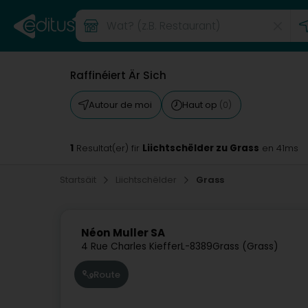
Raffinéiert Är Sich
Autour de moi
Haut op
(0)
1
Liichtschëlder zu Grass
Resultat(er) fir
en 41ms
Startsäit
Liichtschëlder
Grass
Néon Muller SA
4 Rue Charles Kieffer
L-8389
Grass (Grass)
Route