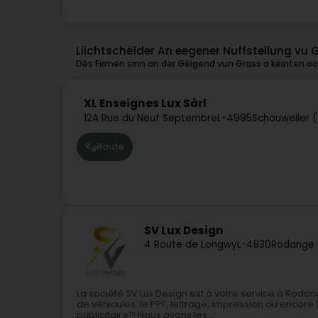
Liichtschëlder An eegener Nuffstellung vu 
Dës Firmen sinn an der Géigend vun Grass a kéinten och
XL Enseignes Lux Sàrl
12A Rue du Neuf Septembre
L-4995
Schouweiler (
Route
SV Lux Design
4 Route de Longwy
L-4830
Rodange 
La société SV Lux Design est à votre service à Rod
de véhicules, le PPF, lettrage, impression ou encor
publicitaire?! Nous avons les...