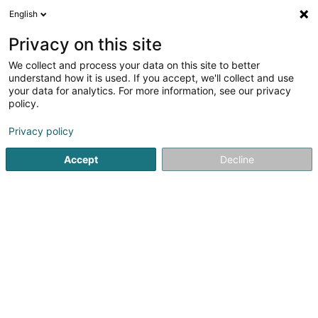
English
EN
Privacy on this site
We collect and process your data on this site to better
1
Luminous boards in Grevenmacher
understand how it is used. If you accept, we'll collect and use
result(s) for
en 33ms
your data for analytics. For more information, see our privacy
policy.
Home page
Luminous boards
Grevenmacher
Privacy policy
1
Euroline Sàrl
Accept
Decline
30 Op der Ahlkerrech
L-6776
Grevenmacher (Gréiwemaacher)
Seit 1985 ist euroline der kompetente Partner von
Unternehmen, Behörden und Kommunen aus Luxemburg
und Deutschland in allen Bereichen der Werbetechnik.
Von der fachkundigen und persönlichen Beratung vor Ort
über die Designentwicklung durch...