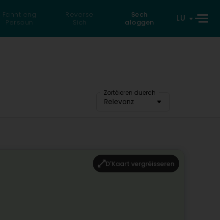
Fannt eng
Reverse
Sech
LU
Persoun
Sich
aloggen
Zortéieren duerch
Relevanz
D'Kaart vergréisseren