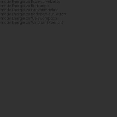
ernativ Energie zu Esch-sur-Alzette
ernativ Energie zu Bertrange
ernativ Energie zu Grevenmacher
ernativ Energie zu Redange-sur-Attert
ernativ Energie zu Weiswampach
ernativ Energie zu Windhof (Koerich)