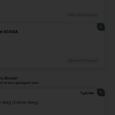
Alternativ Energie
5
en SCOSA
Alternativ Energie
vu Bissen
h fir Iech gëeegent sinn.
6
2,1 km
-Berg (Colmer-Bierg)