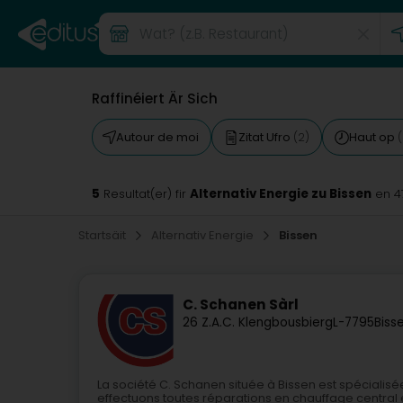
Raffinéiert Är Sich
Autour de moi
Zitat Ufro
Haut op
(2)
(
5
Alternativ Energie zu Bissen
Resultat(er) fir
en 4
Startsäit
Alternativ Energie
Bissen
C. Schanen Sàrl
26 Z.A.C. Klengbousbierg
L-7795
Biss
La société C. Schanen située à Bissen est spécialisée
effectuons toutes réparations en chauffage central 