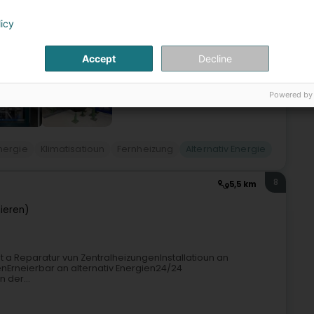
licy
Accept
Decline
Powered by
nergie
Klimatisatioun
Fernheizung
Alternativ Energie
8
5,5 km
ieren)
lt a Reparatur vun ZentralheizungenInstallatioun an
nErneierbar an alternativ Energien24/24
 der...