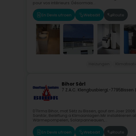
pour vos intérieurs. Désormais...
En Devis ufroen
Websäit
Route
Heizungen
Klimatisat
Bihor Sàrl
7 Z.A.C. Klengbusbierg
L-7795
Bissen 
D'Firma Bihor, mat Sëtz zu Bissen, gouf am Joer 2006 g
Sanitär, Belëftung a Klimaanlagen.Mir installéieren al
Wärmepompelen, Solarpanneauen,...
En Devis ufroen
Websäit
Route