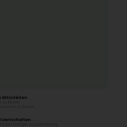
 Aktivitéiten
l zu Bissen
rosserie zu Bissen
i Uertschaften
ernativ Energie zu Luxembourg