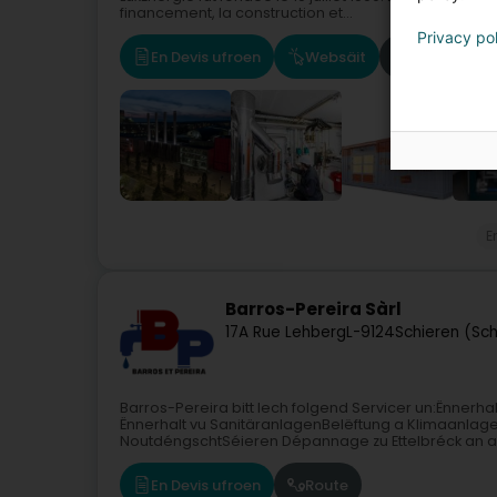
financement, la construction et...
Privacy po
En Devis ufroen
Websäit
Route
E
Barros-Pereira Sàrl
17A Rue Lehberg
L-9124
Schieren (Sch
Barros-Pereira bitt Iech folgend Servicer un:Ënnerha
Ënnerhalt vu SanitäranlagenBelëftung a Klimaanlage
NoutdéngschtSéieren Dépannage zu Ettelbréck an an
En Devis ufroen
Route