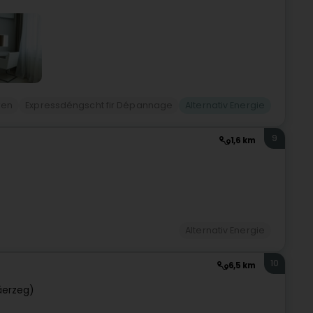
ren
Expressdéngscht fir Dépannage
Alternativ Energie
9
1,6 km
Alternativ Energie
10
6,5 km
äerzeg)