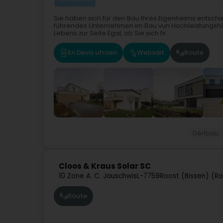
Sie haben sich für den Bau Ihres Eigenheims entschi
führendes Unternehmen im Bau vun Hochleistungshäus
Lebens zur Seite.Egal, ob Sie sich fir...
En Devis ufroen
Websäit
Route
Déifbau
Cloos & Kraus Solar SC
10 Zone A. C. Jauschwis
L-7759
Roost (Bissen) (Ro
Route