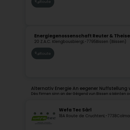
Route
Energiegenossenschaft Reuter & Theis
20 Z.A.C. Klengbousbierg
L-7795
Bissen (Biissen)
Route
Alternativ Energie An eegener Nuffstellung 
Dës Firmen sinn an der Géigend vun Bissen a kéinten oc
Wefa Tec Sàrl
18A Route de Cruchten
L-7738
Colmar