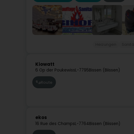
Heizungen
Sanit
Kiowatt
6 Op der Poukewiss
L-7795
Bissen (Biissen)
Route
ekos
16 Rue des Champs
L-7764
Bissen (Biissen)