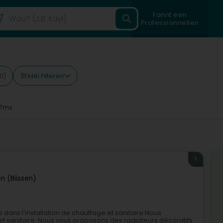
Fannt een
Professionnellen
Méi Filteren
0)
7ms
1
en (Biissen)
 dans l'installation de chauffage et sanitaire.Nous
et sanitaire. Nous vous proposons des radiateurs décoratifs