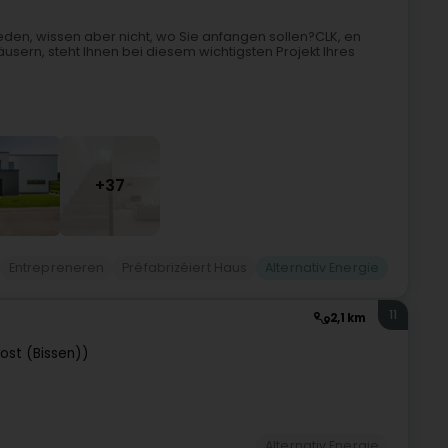
eden, wissen aber nicht, wo Sie anfangen sollen?CLK, en
ern, steht Ihnen bei diesem wichtigsten Projekt Ihres
+37
Entrepreneren
Préfabrizéiert Haus
Alternativ Energie
11
2,1 km
ost (Bissen))
Alternativ Energie