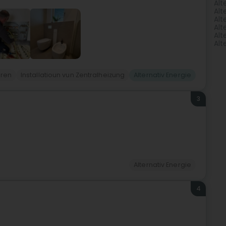
Alt
Alt
Alt
Alt
Alt
Alt
ären
Installatioun vun Zentralheizung
Alternativ Energie
3
Alternativ Energie
4