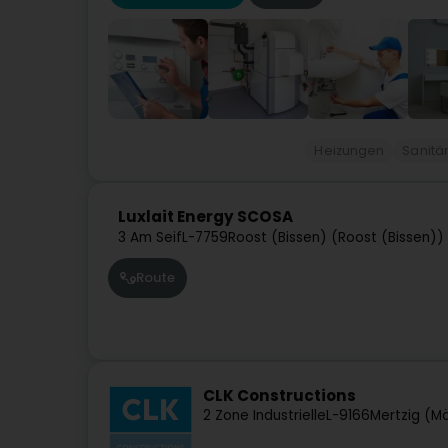
Heizungen
Sanitä
Luxlait Energy SCOSA
3 Am Seif
L-7759
Roost (Bissen) (Roost (Bissen))
Route
CLK Constructions
2 Zone Industrielle
L-9166
Mertzig (M