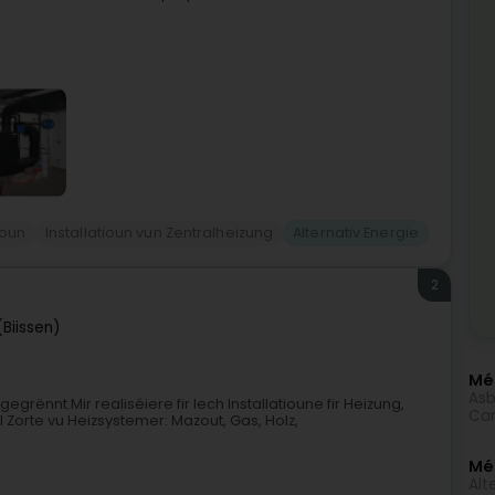
ioun
Installatioun vun Zentralheizung
Alternativ Energie
2
(Biissen)
Méi
Asb
egrënnt.Mir realiséiere fir Iech Installatioune fir Heizung,
Car
l Zorte vu Heizsystemer: Mazout, Gas, Holz,
Mé
Alt