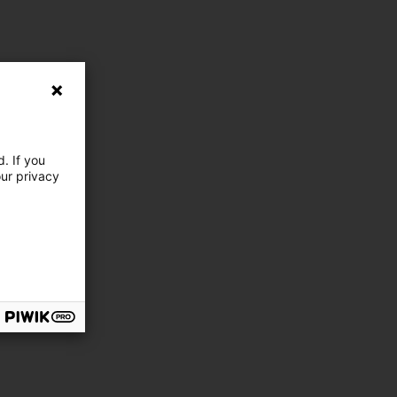
. If you
our privacy