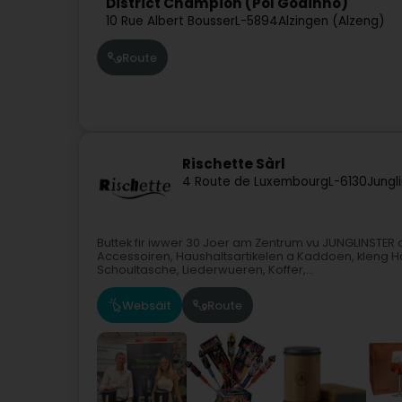
District Champion (Pol Godinho)
10 Rue Albert Bousser
L-5894
Alzingen (Alzeng)
Route
Rischette Sàrl
4 Route de Luxembourg
L-6130
Jungl
Buttek fir iwwer 30 Joer am Zentrum vu JUNGLINSTER 
Accessoiren, Haushaltsartikelen a Kaddoen, kleng Ha
Schoultasche, Liederwueren, Koffer,...
Websäit
Route