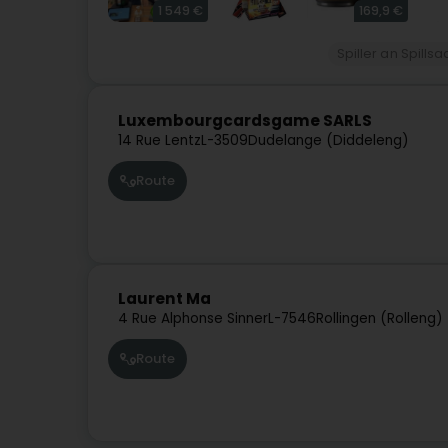
1 549 €
169,9 €
Spiller an Spills
Luxembourgcardsgame SARLS
14 Rue Lentz
L-3509
Dudelange (Diddeleng)
Route
Laurent Ma
4 Rue Alphonse Sinner
L-7546
Rollingen (Rolleng)
Route