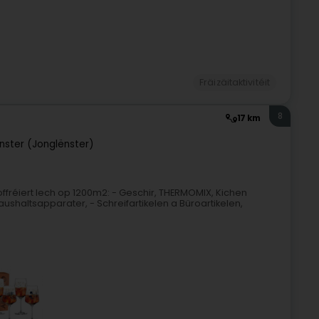
Fräizäitaktivitéit
8
17 km
inster (Jonglënster)
offréiert Iech op 1200m2: - Geschir, THERMOMIX, Kichen
ushaltsapparater, - Schreifartikelen a Büroartikelen,