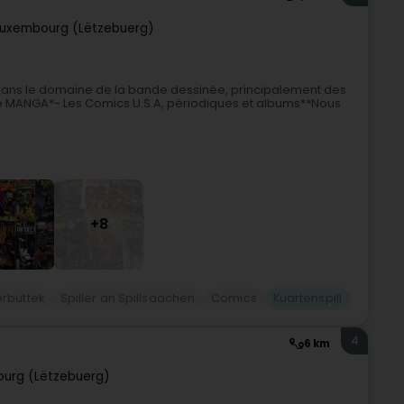
Luxembourg (Lëtzebuerg)
dans le domaine de la bande dessinée, principalement des
e MANGA*- Les Comics U.S.A, périodiques et albums**Nous
+8
erbuttek
Spiller an Spillsaachen
Comics
Kuartenspill
4
6 km
urg (Lëtzebuerg)