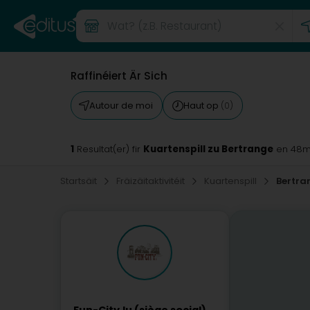
Raffinéiert Är Sich
Autour de moi
Haut op
(0)
1
Kuartenspill zu Bertrange
Resultat(er) fir
en 48
Startsäit
Fräizäitaktivitéit
Kuartenspill
Bertra