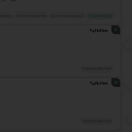
aachen
Schreiwwueren
Kichenaccessoir
Kuartenspill
9
14,8 km
Fräizäitaktivitéit
10
15,3 km
Fräizäitaktivitéit