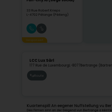
Fun-City.lu (siège social)
33 Rue Robert Krieps
L-4702
Pétange (Péiteng)
Gesponsert
LCC Lux Sàrl
177 Rue de Luxembourg
L-8077
Bertrange (Bartre
Route
Kuartenspill An eegener Nuffstellung vu Be
Dës Firmen sinn an der Géigend vun Bertrange a kéinten