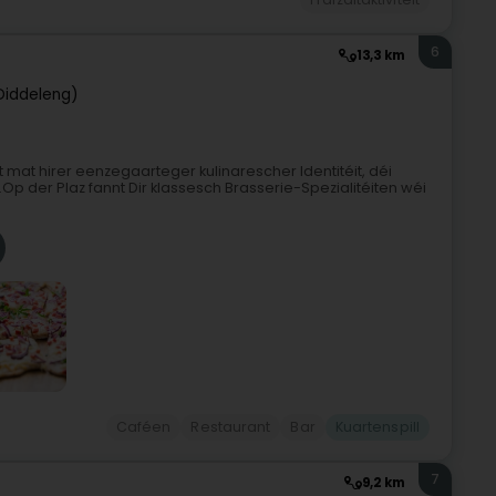
6
13,3 km
Diddeleng)
mat hirer eenzegaarteger kulinarescher Identitéit, déi
Op der Plaz fannt Dir klassesch Brasserie-Spezialitéiten wéi
Caféen
Restaurant
Bar
Kuartenspill
7
9,2 km