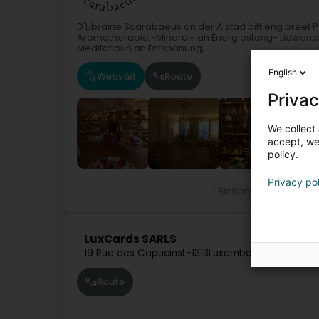
D'Librairie Scarabaeus an der Alstad bitt eng breet 
Aromatherapie,-Mineral- an Energiesteng- Liewensber
Meditatioun an Entspanung,-...
English
Websäit
Route
Privac
We collect 
accept, we'
policy.
Privacy po
Bicherbuttek
Wandl
LuxCards SARLS
19 Rue des Capucins
L-1313
Luxembourg (Lëtzebue
Route