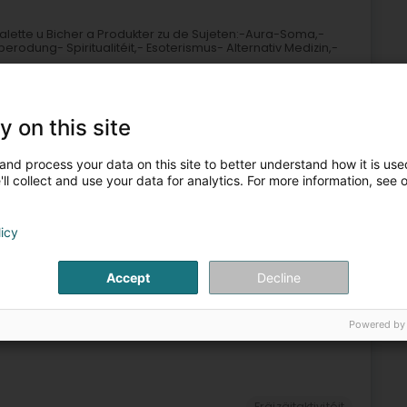
Palette u Bicher a Produkter zu de Sujeten:-Aura-Soma,-
odung- Spiritualitéit,- Esoterismus- Alternativ Medizin,-
y on this site
and process your data on this site to better understand how it is used
ll collect and use your data for analytics. For more information, see 
licy
ung vun Steen an Steekaulextrakten
Buch
Kuartenspill
Accept
Decline
5
5,7 km
rg)
Powered by
Fräizäitaktivitéit