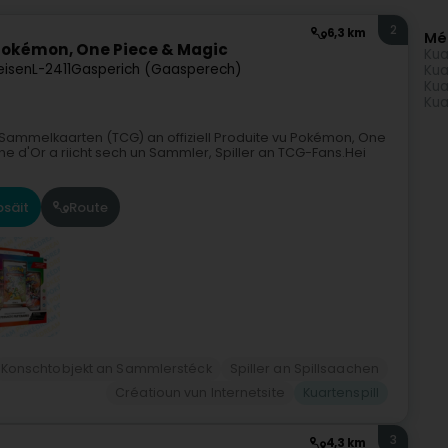
2
6,3 km
Mé
Pokémon, One Piece & Magic
Kua
eisen
L-2411
Gasperich (Gaasperech)
Kua
Kua
Kua
 Sammelkaarten (TCG) an offiziell Produite vu Pokémon, One
che d'Or a riicht sech un Sammler, Spiller an TCG-Fans.Hei
säit
Route
Konschtobjekt an Sammlerstéck
Spiller an Spillsaachen
Créatioun vun Internetsite
Kuartenspill
3
4,3 km