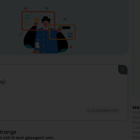
1
ng)
Méi
Fräizäitaktivitéit
Frä
Hol
Fir
Com
rtrange
Imm
Res
 och fir Iech gëeegent sinn.