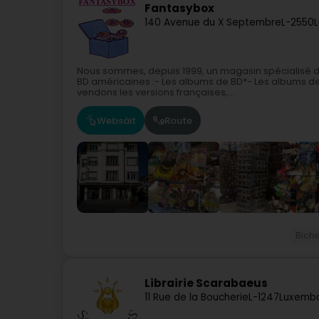
Fantasybox
140 Avenue du X Septembre
L-2550
Nous sommes, depuis 1999, un magasin spécialisé 
BD américaines :- Les albums de BD*- Les albums d
vendons les versions françaises,...
Websäit
Route
Bich
Librairie Scarabaeus
11 Rue de la Boucherie
L-1247
Luxembo