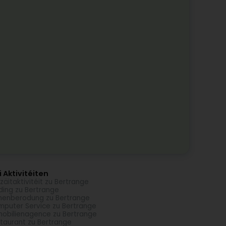
 Aktivitéiten
izäitaktivitéit zu Bertrange
ding zu Bertrange
menberodung zu Bertrange
puter Service zu Bertrange
obilienagence zu Bertrange
taurant zu Bertrange