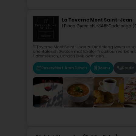
La Taverne Mont Saint-Jean
1 Place Gymnich
L-3485
Dudelange (
D'Taverne Mont Saint-Jean zu Diddeleng iwwerzeegt 
orientalesch Goûten mat lokaler Traditioun verbënnt.
Flammekuch, Cordon Bleu oder den...
Reservéiert Ären Dësch
Menu
Route