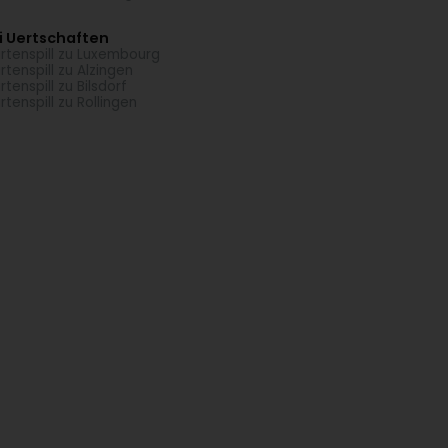
i Uertschaften
rtenspill zu Luxembourg
rtenspill zu Alzingen
rtenspill zu Bilsdorf
rtenspill zu Rollingen