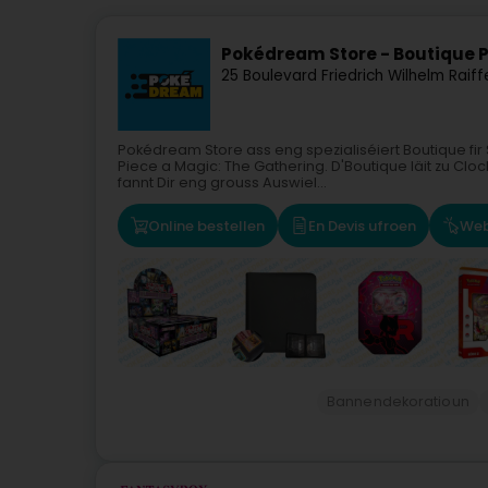
Pokédream Store - Boutique 
25 Boulevard Friedrich Wilhelm Raiff
Pokédream Store ass eng spezialiséiert Boutique fir
Piece a Magic: The Gathering. D'Boutique läit zu Clo
fannt Dir eng grouss Auswiel...
Online bestellen
En Devis ufroen
Web
Bannendekoratioun