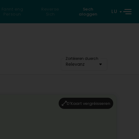
Fannt eng
Reverse
Sech
LU
Persoun
Sich
aloggen
Zortéieren duerch
Relevanz
D'Kaart vergréisseren