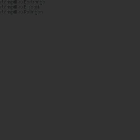
rtenspill zu Bertrange
rtenspill zu Bilsdorf
rtenspill zu Rollingen