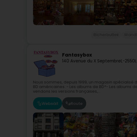
Bicherbuttek
Wandl
Fantasybox
140 Avenue du X Septembre
L-2550
Nous sommes, depuis 1999, un magasin spécialisé 
BD américaines :- Les albums de BD*- Les albums d
vendons les versions françaises,...
Websäit
Route