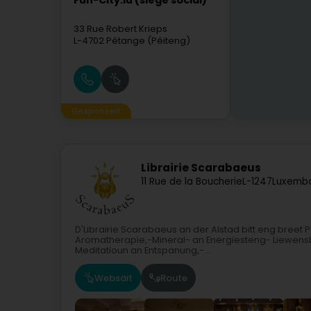
Fun-City.lu (siège social)
33 Rue Robert Krieps
L-4702
Pétange (Péiteng)
Gesponsert
Librairie Scarabaeus
11 Rue de la Boucherie
L-1247
Luxembo
D'Librairie Scarabaeus an der Alstad bitt eng breet 
Aromatherapie,-Mineral- an Energiesteng- Liewensber
Meditatioun an Entspanung,-...
Websäit
Route