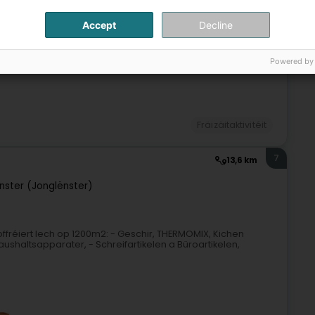
Accept
Decline
6
5,1 km
Powered by
Fräizäitaktivitéit
7
13,6 km
inster (Jonglënster)
offréiert Iech op 1200m2: - Geschir, THERMOMIX, Kichen
ushaltsapparater, - Schreifartikelen a Büroartikelen,