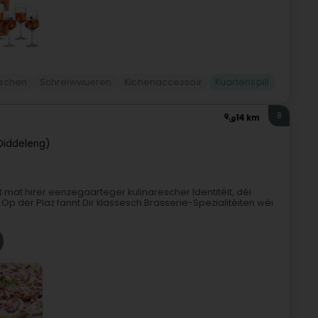
aachen
Schreiwwueren
Kichenaccessoir
Kuartenspill
8
14 km
Diddeleng)
mat hirer eenzegaarteger kulinarescher Identitéit, déi
Op der Plaz fannt Dir klassesch Brasserie-Spezialitéiten wéi