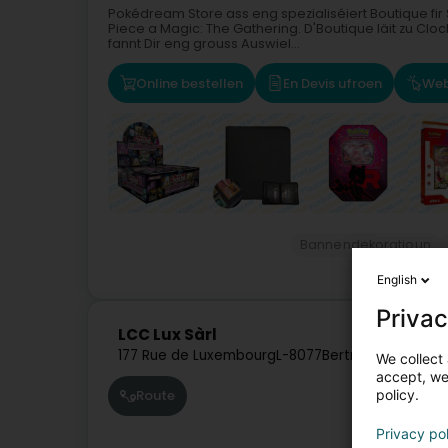
Pokédream Store ass eng spezialiséiert Boutique fir
Piece a Magic: The Gathering. D'Boutique läit zu Clo
fannt Dir eng grouss Auswiel...
Online bestellen
En Devis ufroen
Web
Bannendekoratioun
English
Privac
LCC Lux Sàrl
177 Rue de Luxembourg
L-8077
Bertrange (Bartre
We collect 
accept, we'
policy.
Route
Privacy po