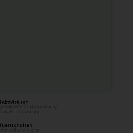
 Aktivitéiten
izäitaktivitéit zu Luxembourg
ding zu Luxembourg
i Uertschaften
rtenspill zu Alzingen