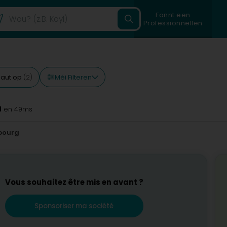
Fannt een
Professionnellen
Méi Filteren
aut op
(2)
d
en 49ms
bourg
Vous souhaitez être mis en avant ?
Sponsoriser ma société