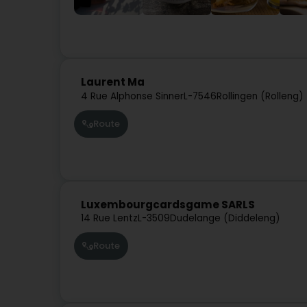
Laurent Ma
4 Rue Alphonse Sinner
L-7546
Rollingen (Rolleng)
Route
Luxembourgcardsgame SARLS
14 Rue Lentz
L-3509
Dudelange (Diddeleng)
Route