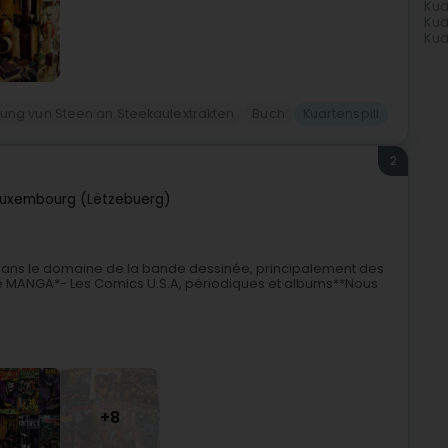
Kua
Kua
Kua
ung vun Steen an Steekaulextrakten
Buch
Kuartenspill
2
Luxembourg (Lëtzebuerg)
dans le domaine de la bande dessinée, principalement des
e MANGA*- Les Comics U.S.A, périodiques et albums**Nous
+8