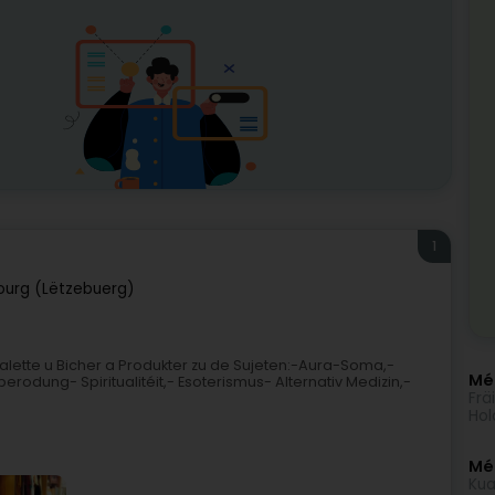
1
urg (Lëtzebuerg)
Palette u Bicher a Produkter zu de Sujeten:-Aura-Soma,-
Méi
odung- Spiritualitéit,- Esoterismus- Alternativ Medizin,-
Frä
Hol
Mé
Kua