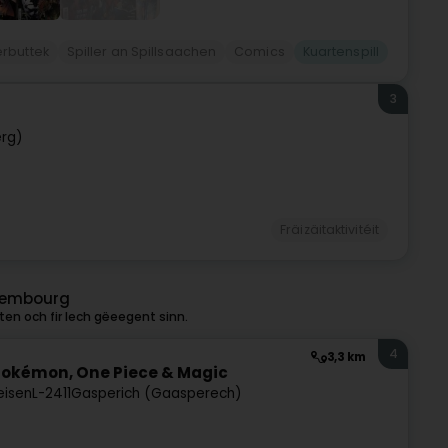
erbuttek
Spiller an Spillsaachen
Comics
Kuartenspill
3
rg)
Fräizäitaktivitéit
uxembourg
en och fir Iech gëeegent sinn.
4
3,3 km
Pokémon, One Piece & Magic
eisen
L-2411
Gasperich (Gaasperech)