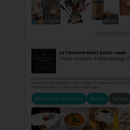
1 549 €
169,9 €
Spiller an Spills
La Taverne Mont Saint-Jean
1 Place Gymnich
L-3485
Dudelange (
D'Taverne Mont Saint-Jean zu Diddeleng iwwerzeegt 
orientalesch Goûten mat lokaler Traditioun verbënnt.
Flammekuch, Cordon Bleu oder den...
Reservéiert Ären Dësch
Menu
Route