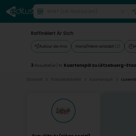
Raffinéiert Är Sich
Autour de moi
Hond/Hënn erlaabt
H
(2)
3
Kuartenspill zu Lëtzebuerg-Sta
Resultat(er) fir
Startsäit
Fräizäitaktivitéit
Kuartenspill
Luxem