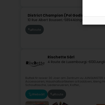
District Champion (Pol Godinho)
10 Rue Albert Bousser
L-5894
Alzingen (Alzeng)
Route
Rischette Sàrl
4 Route de Luxembourg
L-6130
Jungl
Buttek fir iwwer 30 Joer am Zentrum vu JUNGLINSTER 
Accessoiren, Haushaltsartikelen a Kaddoen, kleng Ha
Schoultasche, Liederwueren, Koffer,...
Websäit
Route