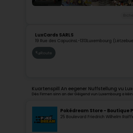
Bich
LuxCards SARLS
19 Rue des Capucins
L-1313
Luxembourg (Lëtzebue
Route
Kuartenspill An eegener Nuffstellung vu L
Dës Firmen sinn an der Géigend vun Luxembourg a kéint
Pokédream Store - Boutique 
25 Boulevard Friedrich Wilhelm Raiff