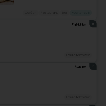
Caféen
Restaurant
Bar
Kuartenspill
9
14,5 km
Fräizäitaktivitéit
10
15 km
Fräizäitaktivitéit