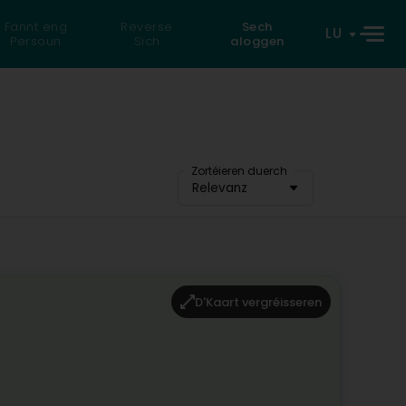
Fannt eng
Reverse
Sech
LU
Persoun
Sich
aloggen
Zortéieren duerch
Relevanz
D'Kaart vergréisseren