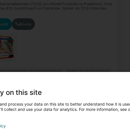
 Sammelkaarten (TCG) an offiziell Produite vu Pokémon, One
che d'Or a riicht sech un Sammler, Spiller an TCG-Fans.Hei
säit
Route
Konschtobjekt an Sammlerstéck
Spiller an Spillsaachen
Créatioun vun Internetsite
Kuartenspill
y on this site
5
4,3 km
ng)
and process your data on this site to better understand how it is used
ll collect and use your data for analytics. For more information, see 
licy
Fräizäitaktivitéit