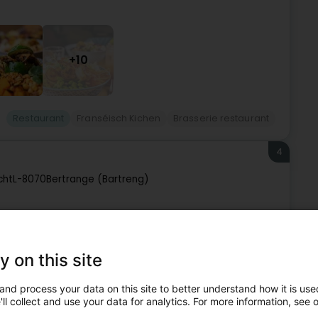
+10
Restaurant
Franséisch Kichen
Brasserie restaurant
4
cht
L-8070
Bertrange (Bartreng)
Restaurant
y on this site
5
and process your data on this site to better understand how it is used
ll collect and use your data for analytics. For more information, see 
iness Park
L-8070