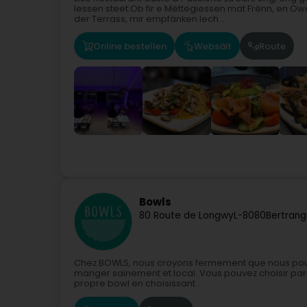
Iessen steet.Ob fir e Mëttegiessen mat Frënn, en 
der Terrass, mir empfänken Iech...
Online bestellen
Websäit
Route
Bowls
80 Route de Longwy
L-8080
Bertrang
Chez BOWLS, nous croyons fermement que nous pouv
manger sainement et local. Vous pouvez choisir par
propre bowl en choisissant...