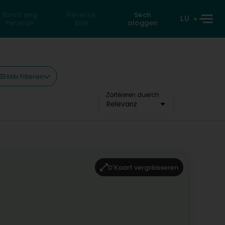
Fannt eng
Reverse
Sech
LU
Persoun
Sich
aloggen
Méi Filteren
Zortéieren duerch
Relevanz
D'Kaart vergréisseren