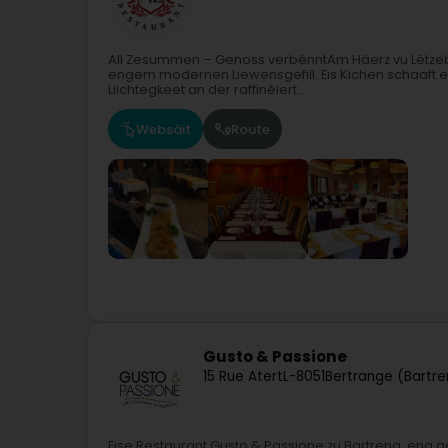
All Zesummen – Genoss verbënntAm Häerz vu Lëtzebu
engem modernen Liewensgefill. Eis Kichen schaaft e
Liichtegkeet an der raffinéiert...
Websäit
Route
Gusto & Passione
15 Rue Atert
L-8051
Bertrange (Bartr
Eise Restaurant Gusto & Passione zu Bartreng, eng g