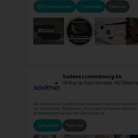
En Devis ufroen
Websäit
Route
Sodexo Luxembourg SA
39 Rue du Puits Romain
L-8070
Bertr
Mir setzen eis Qualitéit vum Liewen-Servicer direkt 
an. A Betriber, Spideeler, Schoulen an Universitéiten
d’Wuelbefanne vun de Mënschen a...
Websäit
Route