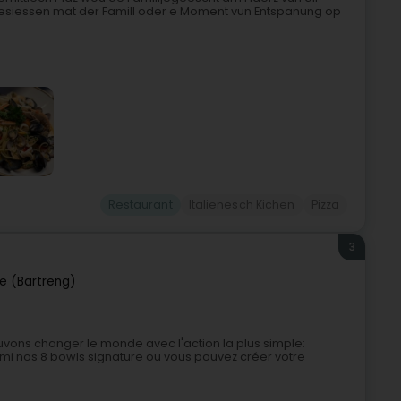
Owesiessen mat der Famill oder e Moment vun Entspanung op
Restaurant
Italienesch Kichen
Pizza
3
e (Bartreng)
ons changer le monde avec l'action la plus simple:
mi nos 8 bowls signature ou vous pouvez créer votre