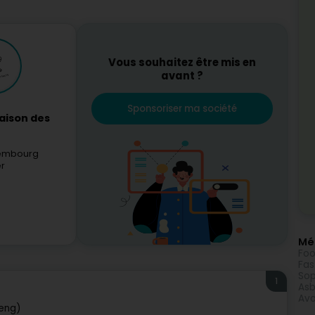
Vous souhaitez être mis en
avant ?
Sponsoriser ma société
aison des
xembourg
er
Méi
Foo
Fas
Sop
1
Asb
Avo
reng)