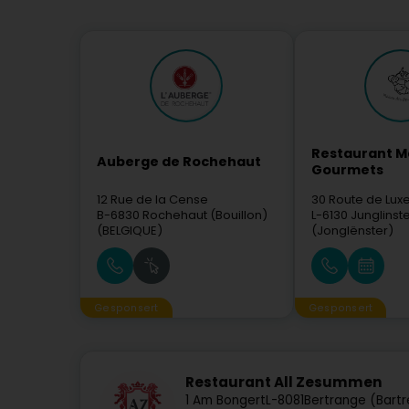
Restaurant M
Auberge de Rochehaut
Gourmets
12 Rue de la Cense
30 Route de Lu
B-6830
Rochehaut (Bouillon)
L-6130
Junglinst
(BELGIQUE)
(Jonglënster)
Gesponsert
Gesponsert
Restaurant All Zesummen
1 Am Bongert
L-8081
Bertrange (Bart