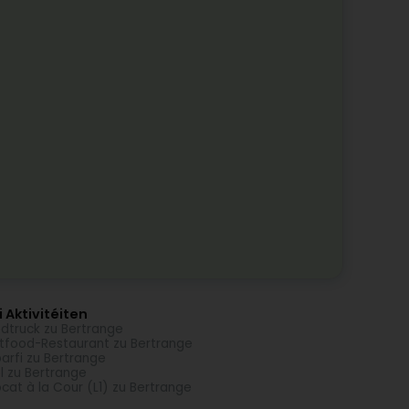
 Aktivitéiten
dtruck zu Bertrange
tfood-Restaurant zu Bertrange
arfi zu Bertrange
l zu Bertrange
cat à la Cour (L1) zu Bertrange