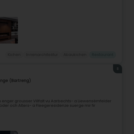
Kichen
Innenarchitektur
Abaukichen
Restaurant
8
ange (Bartreng)
an enger grousser Villfalt vu Aarbechts- a Liewensëmfelder
 oder och Alters- a Fleegeresidenze suerge mir fir