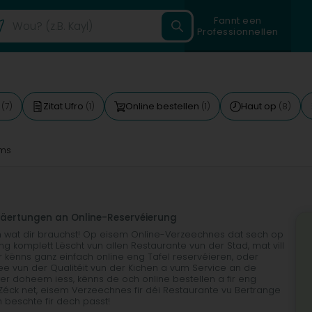
Fannt een
Professionnellen
g
Zitat Ufro
Online bestellen
Haut op
(7)
(1)
(1)
(8)
ms
wäertungen an Online-Reservéierung
n wat dir brauchst! Op eisem Online-Verzeechnes dat sech op
ng komplett Lëscht vun allen Restaurante vun der Stad, mat vill
ir kënns ganz einfach online eng Tafel reservéieren, oder
dee vun der Qualitéit vun der Kichen a vum Service an de
r doheem iess, kënns de och online bestellen a fir eng
Zéck net, eisem Verzeechnes fir déi Restaurante vu Bertrange
 beschte fir dech passt!