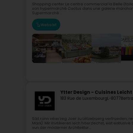
Shopping center Le centre commercial la Belle Etoil
son hypermarché Cactus dans une galerie marchande
Supermarché...
Websäit
Ytter Design - Cuisines Leicht
183 Rue de Luxembourg
L-8077
Bertr
Säit ronn véierzeg Joer zu Lëtzebuerg vertrueden, r
Mark). Mir invitéieren Iech häerzlechst, eist exklusi
vun der moderner Architektur...