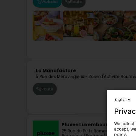
Websäit
Route
La Manufacture
5 Rue des Mérovingiens - Zone d'Activité Bourmi
Route
English
Privac
We collect 
Pluxee Luxembourg SA
accept, we'
25 Rue du Puits Romain - Atrium Bus
policy.
Bertrange (Bartreng)