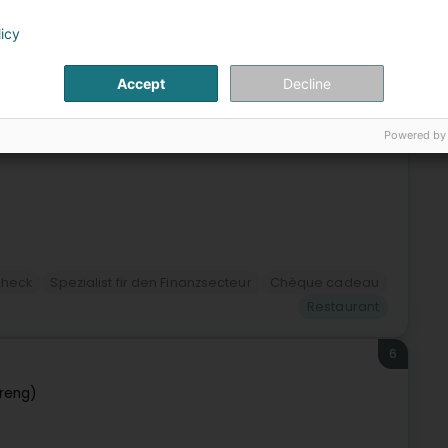
licy
d’avantages et d’engagement des employés, ouvre un monde
age de ce qui compte vraiment pour soi. Découvrez un
Accept
Decline
Powered by
check
Spezialist fir den Finanzsecteur
Chèque cadeau
Restaurant
6
treng)