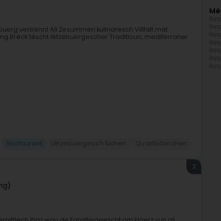
Mé
Res
Res
erg verbënnt All Zesummen kulinaresch Villfalt mat
Res
ng Bréck tëscht lëtzebuergescher Traditioun, mediterraner
Res
Res
Res
Res
Restaurant
Lëtzebuergesch Kichen
Qualitéitskichen
2
eng)
emittlech Plaz wou de Familljegeescht am Häerz vun all