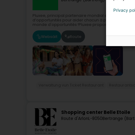
Privacy po
Pluxee, principal partenaire mondial en matière 
d’opportunités pour aider chacun à profiter davant
monde d'opportunités !Pluxee propose à ses...
Websäit
Route
Verwaltung vun Ticket Restaurant
Restaurants
Shopping center Belle Etoile
Route d'Arlon
L-8050
Bertrange (Bar