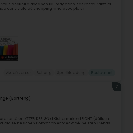
e vous accueille avec ses 105 magasins, ses restaurants et
 conviviale où shopping rime avec plaisir.
Akaafszenter
Schong
Sportkleedung
Restaurant
7
ange (Bartreng)
epresentéiert YTTER DESIGN d'Kichemarken LEICHT (däitsch
ve Studio ze besichen.Kommt an entdeckt déi neisten Trends