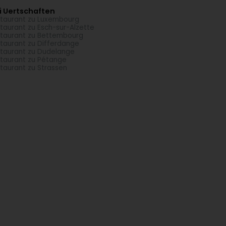
i Uertschaften
taurant zu Luxembourg
taurant zu Esch-sur-Alzette
taurant zu Bettembourg
taurant zu Differdange
taurant zu Dudelange
taurant zu Pétange
taurant zu Strassen