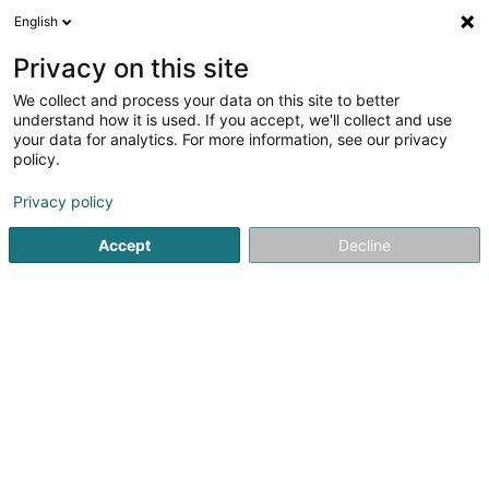
English
LU
Privacy on this site
We collect and process your data on this site to better
1
Comics
understand how it is used. If you accept, we'll collect and use
Resultat(er) fir
en 42ms
your data for analytics. For more information, see our privacy
policy.
Startsäit
Bicherbuttek
Comics
Privacy policy
1
Fantasybox
Accept
Decline
140 Avenue du X Septembre
L-2550
Luxembourg (Lëtzebuerg)
Nous sommes, depuis 1999, un magasin spécialisé dans
le domaine de la bande dessinée, principalement des BD
américaines :- Les albums de BD*- Les albums de
MANGA*- Les Comics U.S.A, périodiques et albums**Nous
vendons les versions françaises,...