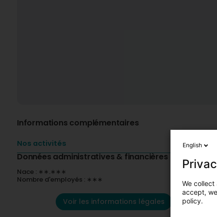
Informations complémentaires
Nos activités
English
Données administratives & financières
Privac
Nace : ∗∗.∗∗∗
Nombre d'employés : ∗∗∗
We collect 
accept, we'
Voir les informations légales
policy.