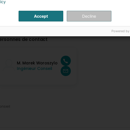
licy
Accept
Decline
Powered by
ersonnes de contact
M. Marek Woroszylo
Ingénieur Conseil
onseil