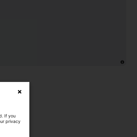
. If you
our privacy