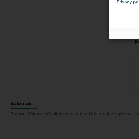
Privacy po
P
Activités :
Bureau d'étude
Gestion technique du bâtiment
Ingénieur-c