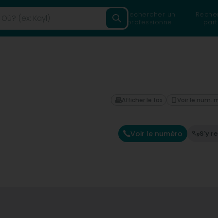
Rechercher un
Reche
professionnel
part
Afficher le fax
Voir le num. 
Voir le numéro
S'y r