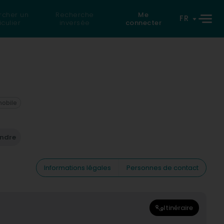
rcher un
Recherche
Me
FR
iculier
inversée
connecter
mobile
endre
Informations légales
Personnes de contact
Itinéraire