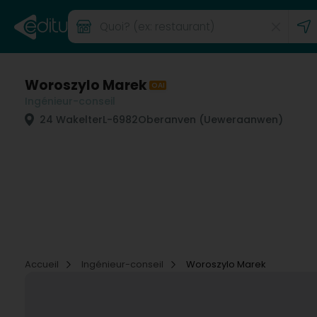
Woroszylo Marek
OAI
Ingénieur-conseil
24 Wakelter
L-6982
Oberanven (Ueweraanwen)
Accueil
Ingénieur-conseil
Woroszylo Marek