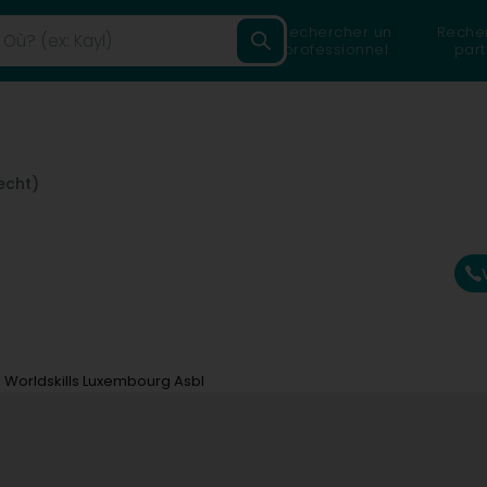
Rechercher un
Reche
professionnel
part
echt)
Worldskills Luxembourg Asbl