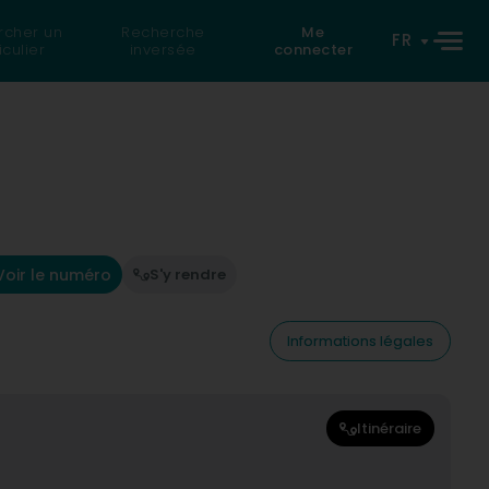
rcher un
Recherche
Me
FR
iculier
inversée
connecter
Voir le numéro
S'y rendre
Informations légales
Itinéraire