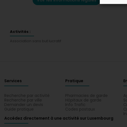
Voir les informations légales
Activités :
Association sans but lucratif
Services
Pratique
E
Recherche par activité
Pharmacies de garde
A
Recherche par ville
Hôpitaux de garde
S
Demander un devis
Info Trafic
C
Guide pratique
Codes postaux
C
I
Accédez directement à une activité sur Luxembourg