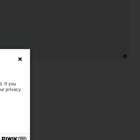
. If you
our privacy