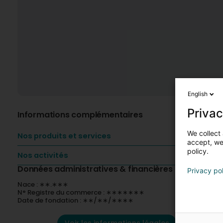
English
Privac
Informations complémentaires
We collect 
Nos produits et services
accept, we'
policy.
Nos activités
Données administratives & financières
Privacy po
Nace : ∗∗.∗∗∗
N° Registre du commerce : ∗∗∗∗∗∗∗
Date de fondation : ∗∗/∗∗/∗∗∗∗