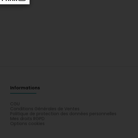
Informations
CGU
Conditions Générales de Ventes
Politique de protection des données personnelles
Mes droits RGPD
Options cookies