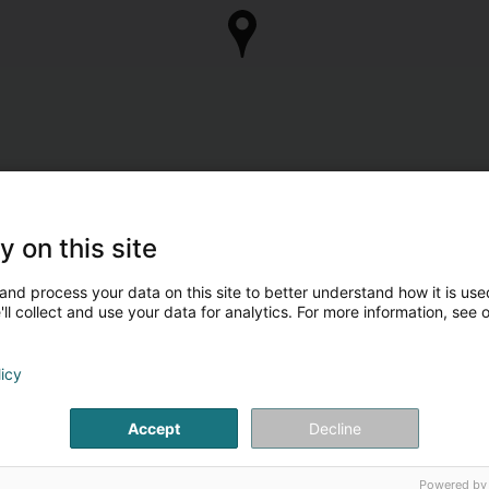
y on this site
and process your data on this site to better understand how it is used
ll collect and use your data for analytics. For more information, see 
licy
Accept
Decline
Powered by