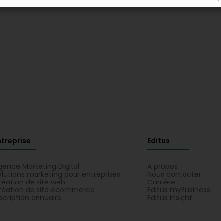
ntreprise
Editus
gence Marketing Digital
A propos
olutions marketing pour entreprises
Nous contacter
réation de site web
Carrière
réation de site ecommerce
Editus myBusiness
nscription annuaire
Editus Insight