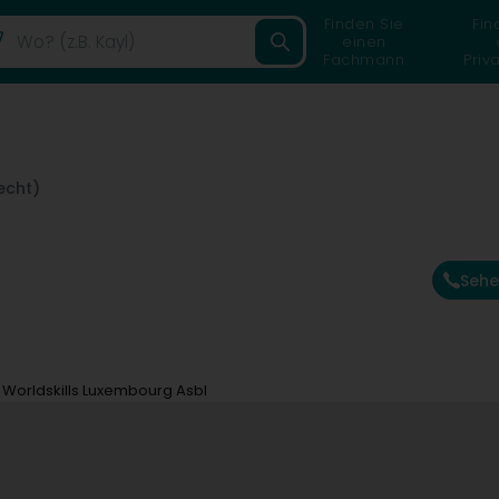
Finden Sie
Fin
einen
Fachmann
Priv
echt)
Sehe
Worldskills Luxembourg Asbl