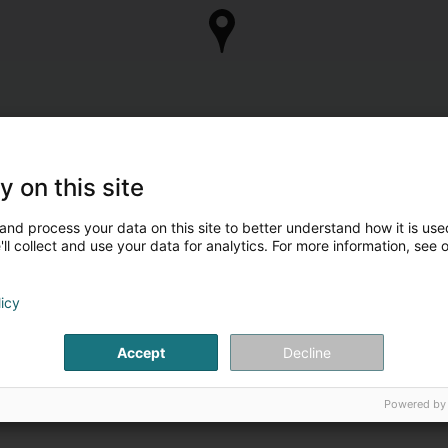
y on this site
and process your data on this site to better understand how it is used
ll collect and use your data for analytics. For more information, see 
licy
Accept
Decline
Powered by