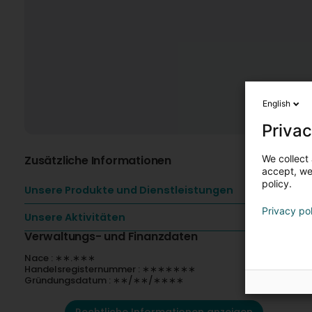
English
Privac
We collect 
Zusätzliche Informationen
accept, we'
policy.
Unsere Produkte und Dienstleistungen
Privacy po
Unsere Aktivitäten
Verwaltungs- und Finanzdaten
Nace : ∗∗.∗∗∗
Handelsregisternummer : ∗∗∗∗∗∗∗
Gründungsdatum : ∗∗/∗∗/∗∗∗∗