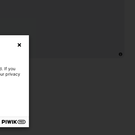
. If you
our privacy