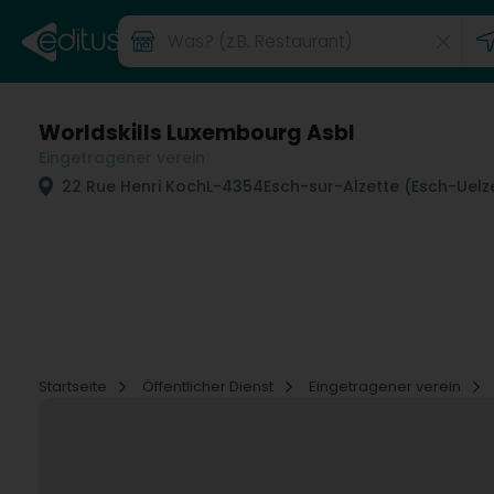
Worldskills Luxembourg Asbl
Eingetragener verein
22 Rue Henri Koch
L-4354
Esch-sur-Alzette (Esch-Uelz
Startseite
Öffentlicher Dienst
Eingetragener verein