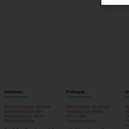
Services
Pratique
E
Recherche par activité
Pharmacies de garde
A
Recherche par ville
Hôpitaux de garde
S
Demander un devis
Info Trafic
C
Guide pratique
Codes postaux
C
I