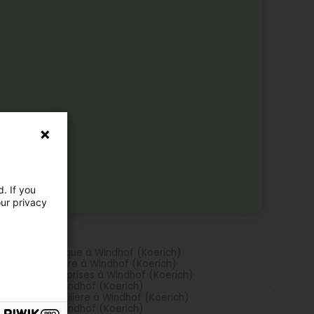
. If you
our privacy
s d'activités
vice informatique à Windhof (Koerich)
nce immobilière à Windhof (Koerich)
seil aux entreprises à Windhof (Koerich)
ormatique à Windhof (Koerich)
motion immobilière à Windhof (Koerich)
ormatique à Windhof (Koerich)