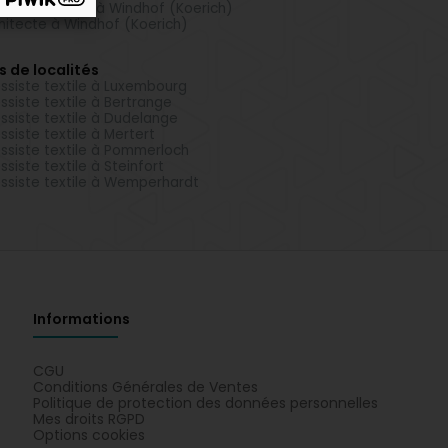
énieur-conseil à Windhof (Koerich)
hitecte à Windhof (Koerich)
s de localités
ssiste textile à Luxembourg
ssiste textile à Bertrange
ssiste textile à Dudelange
ssiste textile à Mertert
ssiste textile à Pommerloch
ssiste textile à Steinfort
ssiste textile à Wemperhardt
Informations
CGU
Conditions Générales de Ventes
Politique de protection des données personnelles
Mes droits RGPD
Options cookies