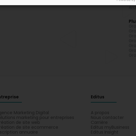
Ing
Arc
Plu
Gro
Gro
Gro
Gro
Gro
Gro
Gro
ntreprise
Editus
gence Marketing Digital
A propos
olutions marketing pour entreprises
Nous contacter
réation de site web
Carrière
réation de site ecommerce
Editus myBusiness
nscription annuaire
Editus Insight