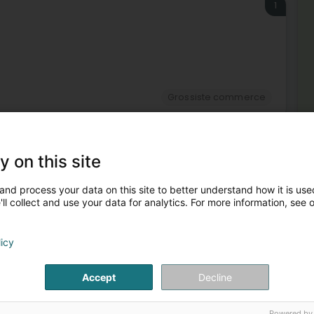
1
Grossiste commerce
y on this site
and process your data on this site to better understand how it is used
ll collect and use your data for analytics. For more information, see 
Plu
licy
Ser
Age
Con
Accept
Decline
Inf
Pro
Inf
Powered by