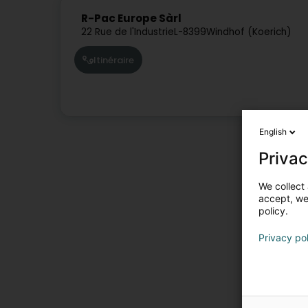
R-Pac Europe Sàrl
22 Rue de l'Industrie
L-8399
Windhof (Koerich)
Itinéraire
English
Privac
We collect 
accept, we'
policy.
Privacy po