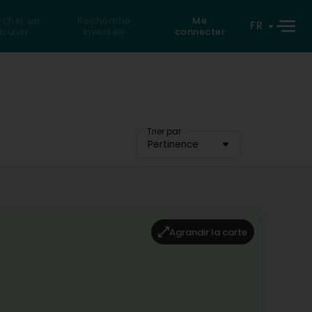
rcher un
Recherche
Me
FR
iculier
inversée
connecter
Trier par
Pertinence
Agrandir la carte