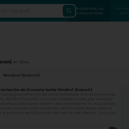
Rechercher un
Reche
professionnel
part
erich)
en 29ms
Windhof (Koerich)
 recherche de Grossiste textile Windhof (Koerich)
 renseignements lors de votre recherche d’un professionnel
lle, Windhof (Koerich) ou d’une localité proche, par exemple.
e communication pour obtenir des informations ou vous rendre
’année lors de votre recherche de Grossiste textile dans la
postales, email, photos, lien vers le site internet : tout y est.