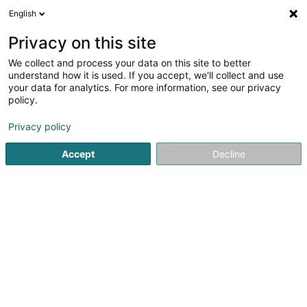
English
FR
Privacy on this site
We collect and process your data on this site to better
Wiltfang Rainer (Dr)
understand how it is used. If you accept, we'll collect and use
your data for analytics. For more information, see our privacy
Médecin spécialiste en : Ophtalmologie
policy.
1A Heienhaff
L-1736
Senningerberg (Sennengerbierg)
Privacy policy
Afficher le fax
Accept
Decline
Voir le numéro
S'y rendre
Accueil
Médecin spécialiste en : Ophtalmologie
Wiltfang 