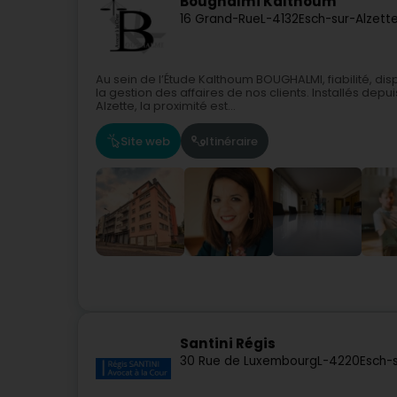
Boughalmi Kalthoum
16 Grand-Rue
L-4132
Esch-sur-Alzett
Au sein de l’Étude Kalthoum BOUGHALMI, fiabilité, di
la gestion des affaires de nos clients. Installés de
Alzette, la proximité est...
Site web
Itinéraire
Santini Régis
30 Rue de Luxembourg
L-4220
Esch-