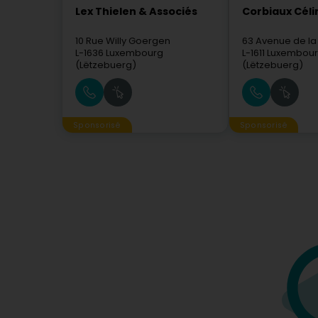
Lex Thielen & Associés
Corbiaux Céli
10 Rue Willy Goergen
63 Avenue de la
L-1636
Luxembourg
L-1611
Luxembou
(Lëtzebuerg)
(Lëtzebuerg)
Sponsorisé
Sponsorisé