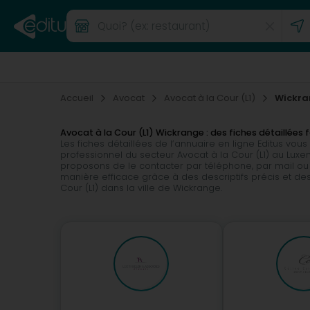
Accueil
Avocat
Avocat à la Cour (L1)
Wickra
Avocat à la Cour (L1) Wickrange : des fiches détaillées 
Les fiches détaillées de l’annuaire en ligne Editus v
professionnel du secteur Avocat à la Cour (L1) au Luxe
proposons de le contacter par téléphone, par mail ou
manière efficace grâce à des descriptifs précis et des 
Cour (L1) dans la ville de Wickrange.