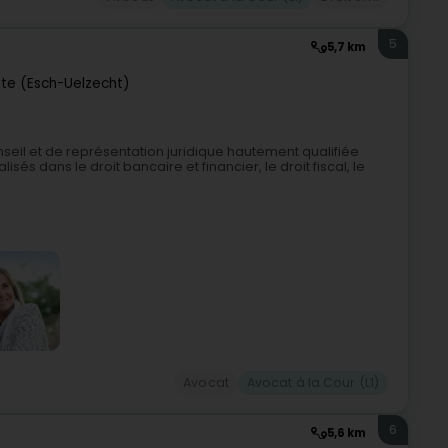
5
5,7 km
tte (Esch-Uelzecht)
seil et de représentation juridique hautement qualifiée
s dans le droit bancaire et financier, le droit fiscal, le
Avocat
Avocat à la Cour (L1)
6
5,6 km