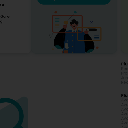
ne
 Gare
rg
Plu
Pei
Pro
Jar
Rec
Plu
Avo
Avo
Avo
Avo
Avo
Avo
Avo