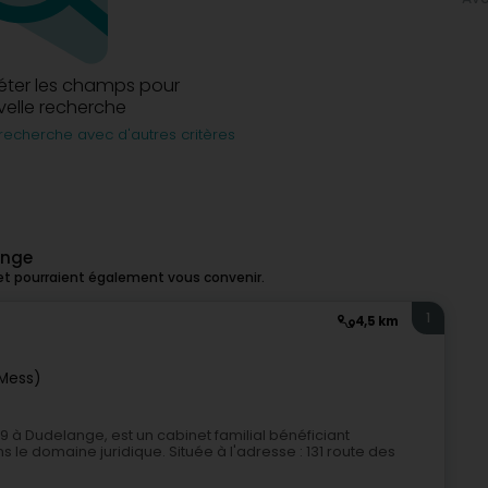
éter les champs pour
elle recherche
recherche avec d'autres critères
ange
et pourraient également vous convenir.
1
4,5 km
 Mess)
 Dudelange, est un cabinet familial bénéficiant
e domaine juridique. Située à l'adresse : 131 route des