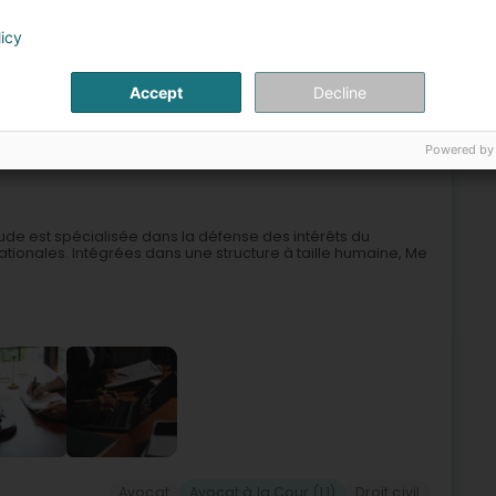
licy
Avocat
Avocat à la Cour (L1)
Droit de la famille
Accept
Decline
4
6,1 km
Powered by
sur-Alzette (Esch-Uelzecht)
tude est spécialisée dans la défense des intérêts du
rnationales. Intégrées dans une structure à taille humaine, Me
Avocat
Avocat à la Cour (L1)
Droit civil