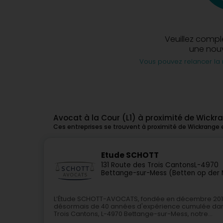
Veuillez compl
une nouv
Vous pouvez relancer la 
Avocat à la Cour (L1) à proximité de Wickr
Ces entreprises se trouvent à proximité de Wickrange 
Etude SCHOTT
131 Route des Trois Cantons
L-4970
Bettange-sur-Mess (Betten op der
L’Étude SCHOTT-AVOCATS, fondée en décembre 2019 à
désormais de 40 années d'expérience cumulée dans l
Trois Cantons, L-4970 Bettange-sur-Mess, notre...