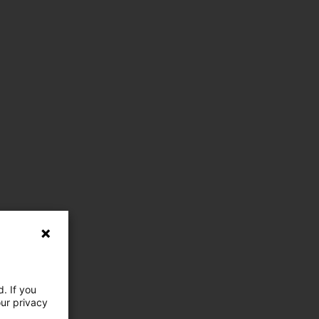
. If you
our privacy