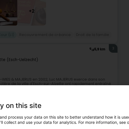
+2
our (L1)
Recouvrement de créance
Droit de la famille
3
5,9 km
tte (Esch-Uelzecht)
L-WIES & MAJERUS en 2002, Luc MAJERUS exerce dans son
actère de la ville d'Esch-sur-Alzette ont rapidement entraîné
y on this site
and process your data on this site to better understand how it is used
ll collect and use your data for analytics. For more information, see 