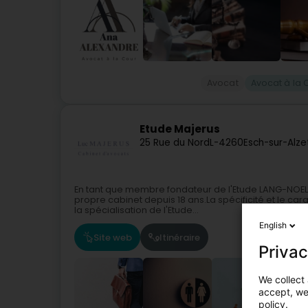
Avocat
Avocat à la C
Etude Majerus
25 Rue du Nord
L-4260
Esch-sur-Alze
En tant que membre fondateur de l'Etude LANG-NOE
propre cabinet depuis 18 ans.La spécificité et le car
la spécialisation de l'Etude...
English
Site web
Itinéraire
Privac
We collect 
accept, we'
policy.