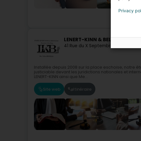
Privacy po
LENERT-KINN & BELESGAA
41 Rue du X Septembre
L-4320
Esch-
Installée depuis 2008 sur la place eschoise, notre é
justiciable devant les juridictions nationales et inte
LENERT-KINN ainsi que Me...
Site web
Itinéraire