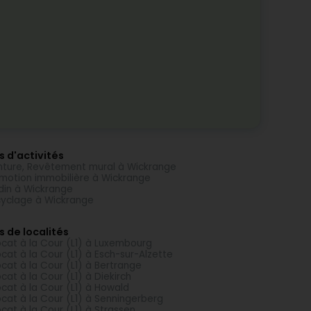
s d'activités
nture, Revêtement mural à Wickrange
motion immobilière à Wickrange
din à Wickrange
yclage à Wickrange
s de localités
cat à la Cour (L1) à Luxembourg
cat à la Cour (L1) à Esch-sur-Alzette
cat à la Cour (L1) à Bertrange
cat à la Cour (L1) à Diekirch
cat à la Cour (L1) à Howald
cat à la Cour (L1) à Senningerberg
cat à la Cour (L1) à Strassen