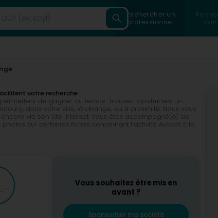
Rechercher un
Reche
professionnel
part
nge
facilitent votre recherche
ous permettent de gagner du temps : trouvez rapidement un
mbourg, dans votre ville, Wickrange, ou à proximité. Nous vous
 encore via son site internet. Vous êtes accompagné(e) de
photos sur certaines fiches concernant l’activité Avocat à la
Vous souhaitez être mis en
avant ?
Sponsoriser ma société