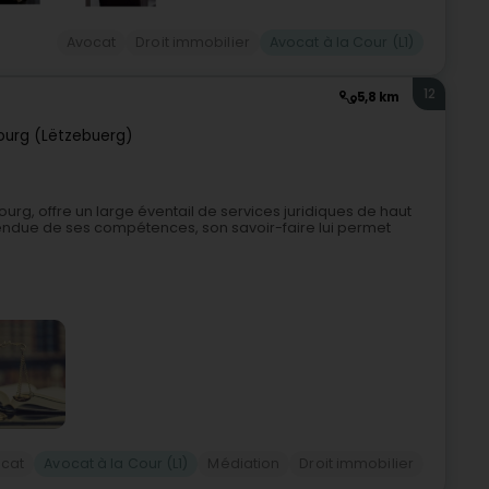
Avocat
Droit immobilier
Avocat à la Cour (L1)
12
5,8 km
urg (Lëtzebuerg)
rg, offre un large éventail de services juridiques de haut
tendue de ses compétences, son savoir-faire lui permet
cat
Avocat à la Cour (L1)
Médiation
Droit immobilier