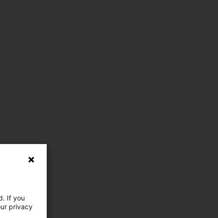
. If you
our privacy