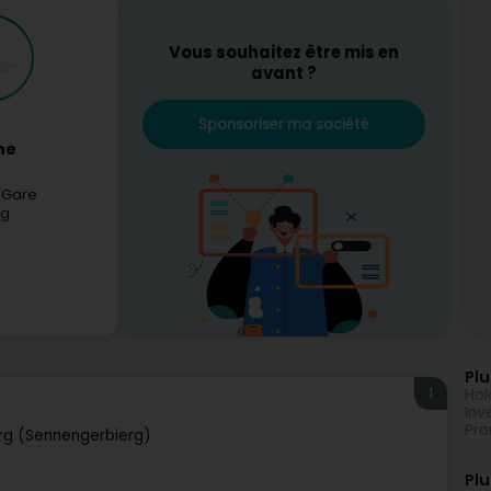
Vous souhaitez être mis en
avant ?
Sponsoriser ma société
ne
 Gare
rg
Plu
1
Hol
Inv
Pro
rg (Sennengerbierg)
Plu