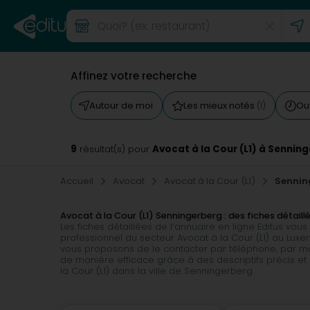
Affinez votre recherche
Autour de moi
Les mieux notés
Ou
(1)
9
Avocat à la Cour (L1) à Sennin
résultat(s) pour
Accueil
Avocat
Avocat à la Cour (L1)
Sennin
Avocat à la Cour (L1) Senningerberg : des fiches détaill
Les fiches détaillées de l’annuaire en ligne Editus v
professionnel du secteur Avocat à la Cour (L1) au Luxe
vous proposons de le contacter par téléphone, par ma
de manière efficace grâce à des descriptifs précis et 
la Cour (L1) dans la ville de Senningerberg.