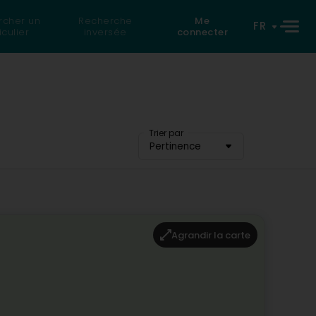
rcher un
Recherche
Me
FR
iculier
inversée
connecter
Trier par
Pertinence
Agrandir la carte