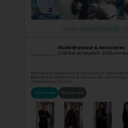
Avocat
Avocat à la Cour (L1)
I
Etude Brasseur & Associates
272B Rue de Neudorf
L-2222
Luxembo
Me Pierre BrasseurAvocat à la CourLL.M. EdinburghF
BRASSEUR & KASELInscrit au Barreau de Luxembourg de
d’Architecture St Luc à...
Site web
Itinéraire