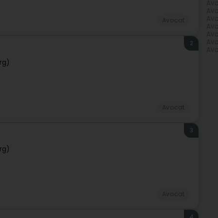
Avo
Avo
Avo
Avocat
Avo
Avo
Avo
2
Avo
rg)
Avocat
3
rg)
Avocat
4