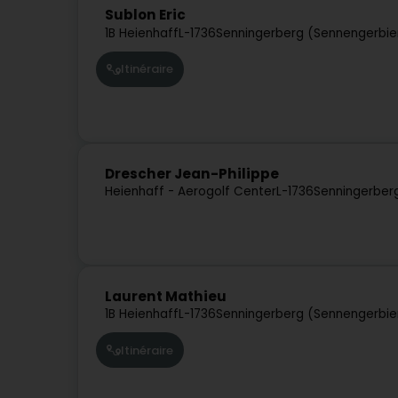
Sublon Eric
1B Heienhaff
L-1736
Senningerberg (Sennengerbie
Itinéraire
Drescher Jean-Philippe
Heienhaff - Aerogolf Center
L-1736
Senningerber
Laurent Mathieu
1B Heienhaff
L-1736
Senningerberg (Sennengerbie
Itinéraire