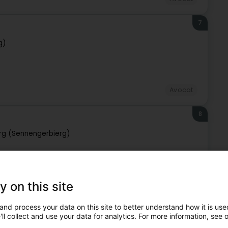
7
g)
Avocat
8
rg (Sennengerbierg)
Avocat
y on this site
9
and process your data on this site to better understand how it is used
ll collect and use your data for analytics. For more information, see 
rg (Sennengerbierg)