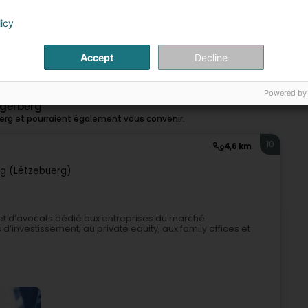
licy
Accept
Decline
Avocat
Powered by
ngerberg
erg et pourraient également vous convenir.
10
4,6 km
g (Lëtzebuerg)
et d’avocats dédié aux entreprises du marché
d’investissement, au private equity, aux family offices et