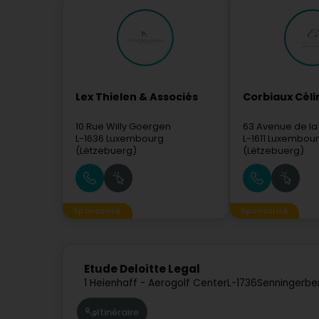
Lex Thielen & Associés
Corbiaux Céli
10 Rue Willy Goergen
63 Avenue de la
L-1636
Luxembourg
L-1611
Luxembou
(Lëtzebuerg)
(Lëtzebuerg)
Sponsorisé
Sponsorisé
Etude Deloitte Legal
1 Heienhaff - Aerogolf Center
L-1736
Senningerbe
Itinéraire