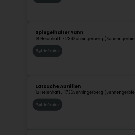
Spiegelhalter Yann
1B Heienhaff
L-1736
Senningerberg (Sennengerbie
Itinéraire
Latouche Aurélien
1B Heienhaff
L-1736
Senningerberg (Sennengerbie
Itinéraire