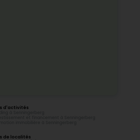
s d'activités
ding à Senningerberg
estissement et financement à Senningerberg
motion immobilière à Senningerberg
s de localités