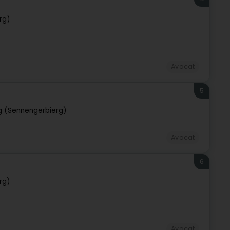
rg)
Avocat
5
g (Sennengerbierg)
Avocat
6
rg)
Avocat