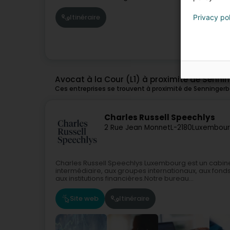
Itinéraire
Privacy po
Avocat à la Cour (L1) à proximité de Senni
Ces entreprises se trouvent à proximité de Senningerb
Charles Russell Speechlys
2 Rue Jean Monnet
L-2180
Luxembour
Charles Russell Speechlys Luxembourg est un cabin
intermédiaire, aux groupes internationaux, aux fonds 
aux institutions financières.Notre bureau...
Site web
Itinéraire