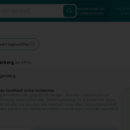
Rechercher un
Reche
professionnel
part
vert aujourd'hui
(0)
gerberg
en 47ms
gerberg
ées facilitent votre recherche
ous permettent de gagner du temps : trouvez rapidement un
mbourg, dans votre ville, Senningerberg, ou à proximité. Nous
il ou encore via son site internet. Vous êtes accompagné(e)
des photos sur certaines fiches concernant l’activité Avocat à