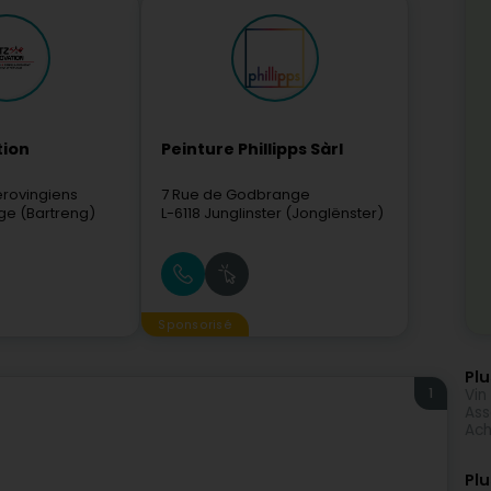
tion
Peinture Phillipps Sàrl
érovingiens
7 Rue de Godbrange
ge (Bartreng)
L-6118
Junglinster (Jonglënster)
Sponsorisé
Plu
1
Vin
Ass
Ach
Plu