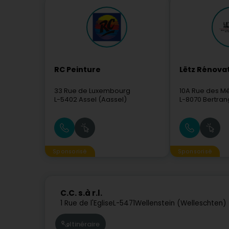
RC Peinture
Lëtz Rénova
33 Rue de Luxembourg
10A Rue des M
L-5402
Assel (Aassel)
L-8070
Bertran
Sponsorisé
Sponsorisé
C.C. s.à r.l.
1 Rue de l'Eglise
L-5471
Wellenstein (Welleschten)
Itinéraire