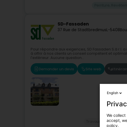
Peinture, Revête
SD-Fassaden
37 Rue de Stadtbredimus
L-5408
Bou
Pour répondre aux exigences, SD Fassaden S.à r.l. a 
à offrir à nos clients un conseil compétent et optimal 
l'extérieur. Aucune question...
Demander un devis
Site web
Itinérai
English
Privac
We collect 
accept, we'
Travaux de ravalemen
policy.