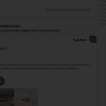
Pei
Pei
Pei
Peinture, Revêtement mural
Pei
Pei
Pei
Pei
Wellenstein
n et pourraient également vous convenir.
2
2,8 km
ech)
vice depuis plus d’un siècle.Dans nos rayons, vous trouvez:
de jardin, aménagement extérieur, sanitaire, peinture,
re
+23