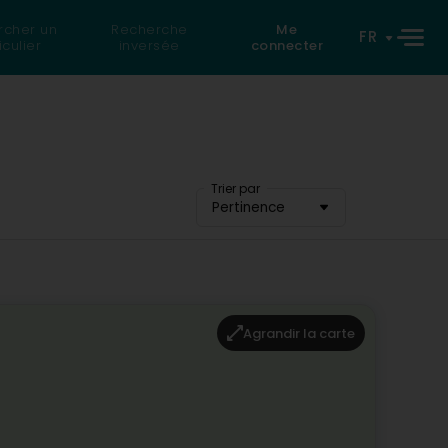
rcher un
Recherche
Me
FR
iculier
inversée
connecter
Trier par
Pertinence
Agrandir la carte