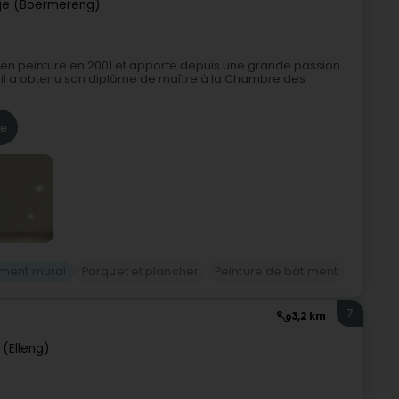
ge (Boermereng)
 en peinture en 2001 et apporte depuis une grande passion
, il a obtenu son diplôme de maître à la Chambre des
re
ement mural
Parquet et plancher
Peinture de bâtiment
7
3,2 km
 (Elleng)