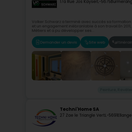
17a Rue Jos Kayser
L-5675
Burmeran
Volker Schwarz a terminé avec succès sa formation
et un engagement inébranlable à son travail.En 2011
Métiers et a pu développer ses...
Demander un devis
Site web
Itinérai
Peinture, Revêt
Techni'Home SA
27 Zae le Triangle Vert
L-5691
Ellange