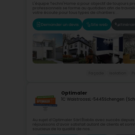
L'équipe Techni'Home a pour objectif de toujours p
professionnels se forme au quotidien afin de trav
votre écoute pour tous types de chantiers:...
Demander un devis
Site web
Itinérai
Façade
Isolation
P
Optimaler
1C Waistrooss
L-5445
Schengen (Sc
Au sujet d’Optimaler Sàrl:Établis avec succès depu
réjouissons d’avoir satisfait autant de clients et 
soucieux de la qualité de nos...