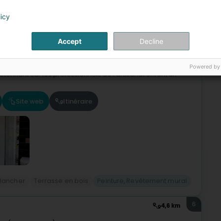
5
3,1 km
licy
ge (Elleng)
Accept
Decline
putz Funk S.à r.l. est la première adresse pour tous les
Powered by
tonnant car les professionnels de l’artisanat offrent un
Site web
Itinéraire
plancher
Terrasse en bois
Peinture, Revêtement mural
6
4,6 km