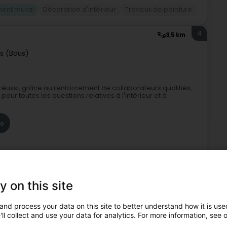
ment mural
Décoration d'intérieur
Travaux de peinture
4
3,5 km
s (Bous)
réussi, grâce au renforcement de collaborateurs qualifiés,
pour toutes les questions relatives à l'intérieur et à
re
y on this site
Façade
Entreprise de façade
Construction générale
and process your data on this site to better understand how it is used
ll collect and use your data for analytics. For more information, see 
t et de revêtement façade
Peinture, Revêtement mural