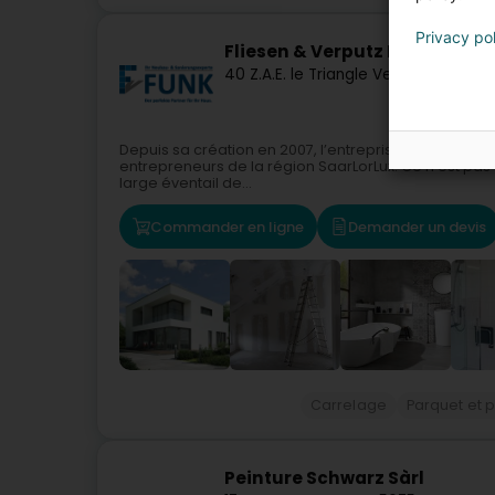
Privacy po
Fliesen & Verputz Funk Sàrl
40 Z.A.E. le Triangle Vert
L-5691
Ellan
Depuis sa création en 2007, l’entreprise Fliesen & Ver
entrepreneurs de la région SaarLorLux. Ce n’est pas é
large éventail de...
Commander en ligne
Demander un devis
Carrelage
Parquet et 
Peinture Schwarz Sàrl