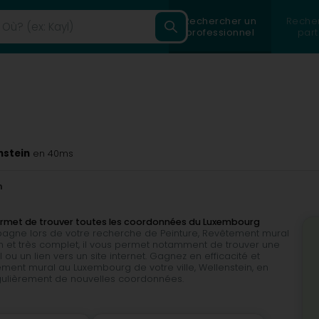
Rechercher un
Reche
professionnel
part
nstein
en 40ms
n
permet de trouver toutes les coordonnées du Luxembourg
mpagne lors de votre recherche de Peinture, Revêtement mural
tion et très complet, il vous permet notamment de trouver une
u un lien vers un site internet. Gagnez en efficacité et
ement mural au Luxembourg de votre ville, Wellenstein, en
égulièrement de nouvelles coordonnées.