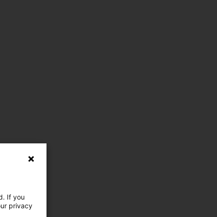
. If you
our privacy