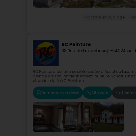
Machine et outillage
Ma
RC Peinture
33 Rue de Luxembourg
L-5402
Assel 
RC Peinture est une société située à Assel au Luxe
peintre artisan, anciennement Peinture Schott. Chez no
chantier de A à Z. Peinture...
Demander un devis
Site web
Itinérai