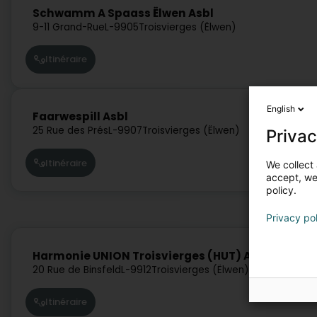
Schwamm A Spaass Ëlwen Asbl
9-11 Grand-Rue
L-9905
Troisvierges (Ëlwen)
Itinéraire
English
Faarwespill Asbl
25 Rue des Prés
L-9907
Troisvierges (Ëlwen)
Privac
Itinéraire
We collect 
accept, we'
policy.
Privacy po
Harmonie UNION Troisvierges (HUT) Asbl
20 Rue de Binsfeld
L-9912
Troisvierges (Ëlwen)
Itinéraire