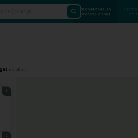
Rechercher un
Reche
professionnel
part
rges
en 50ms
1
2