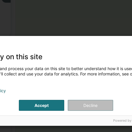
3
y on this site
and process your data on this site to better understand how it is used
ll collect and use your data for analytics. For more information, see 
licy
4
Accept
Decline
Powered by