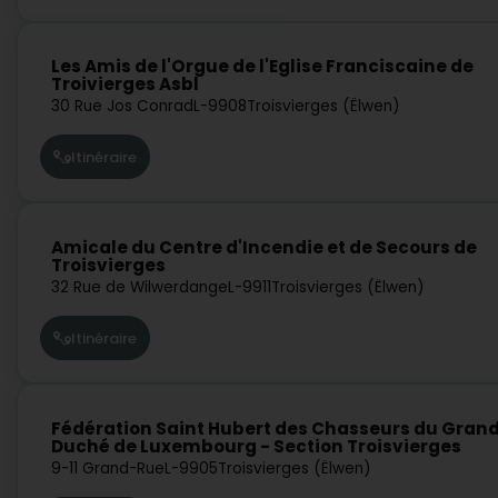
Les Amis de l'Orgue de l'Eglise Franciscaine de
Troivierges Asbl
30 Rue Jos Conrad
L-9908
Troisvierges (Ëlwen)
Itinéraire
Amicale du Centre d'Incendie et de Secours de
Troisvierges
32 Rue de Wilwerdange
L-9911
Troisvierges (Ëlwen)
Itinéraire
Fédération Saint Hubert des Chasseurs du Gran
Duché de Luxembourg - Section Troisvierges
9-11 Grand-Rue
L-9905
Troisvierges (Ëlwen)