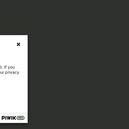
. If you
our privacy