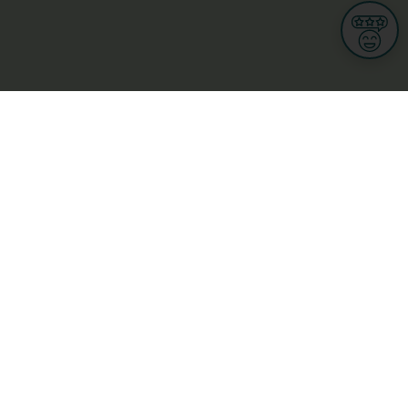
Informations
CGU
Conditions Générales de Ventes
Politique de protection des données personnelles
Mes droits RGPD
Options cookies
n et Multimedia
Culture, loisirs et tourisme
cine et santé
Secteur Privé
ge
L-3670 Kayl