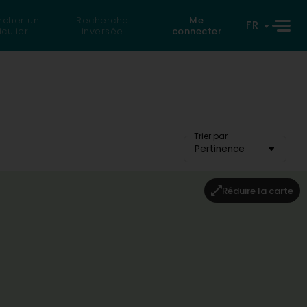
rcher un
Recherche
Me
FR
iculier
inversée
connecter
Trier par
Pertinence
Réduire la carte