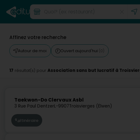
Affinez votre recherche
Autour de moi
Ouvert aujourd'hui
(0)
17
Association sans but lucratif à Troisvie
résultat(s) pour
Taekwon-Do Clervaux Asbl
3 Rue Paul Dentzer
L-9907
Troisvierges (Ëlwen)
Itinéraire