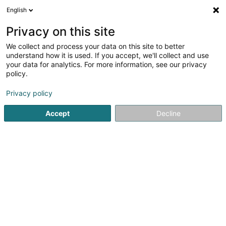
English
FR
Privacy on this site
We collect and process your data on this site to better
TBS Trockenbau Schmitz Niederlassung
understand how it is used. If you accept, we'll collect and use
Luxemburg
your data for analytics. For more information, see our privacy
policy.
Décoration d'intérieur
Privacy policy
30 Rue Edmond Reuter
L-5326
Contern (Conter)
Accept
Decline
Afficher le fax
Voir le numéro
S'y rendre
Accueil
Décoration d'intérieur
TBS Trockenbau Schmitz N