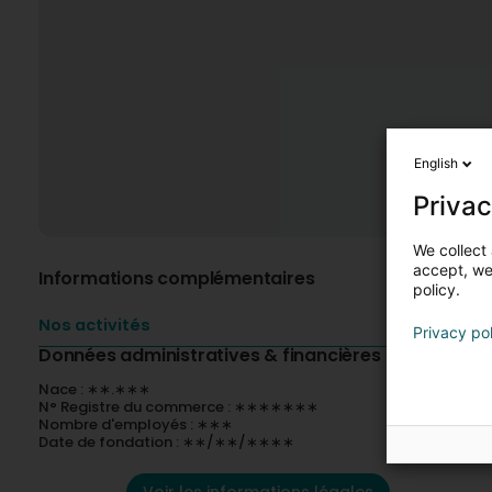
English
Privac
We collect 
accept, we'
Informations complémentaires
policy.
Nos activités
Privacy po
Données administratives & financières
Nace : ∗∗.∗∗∗
N° Registre du commerce : ∗∗∗∗∗∗∗
Nombre d'employés : ∗∗∗
Date de fondation : ∗∗/∗∗/∗∗∗∗