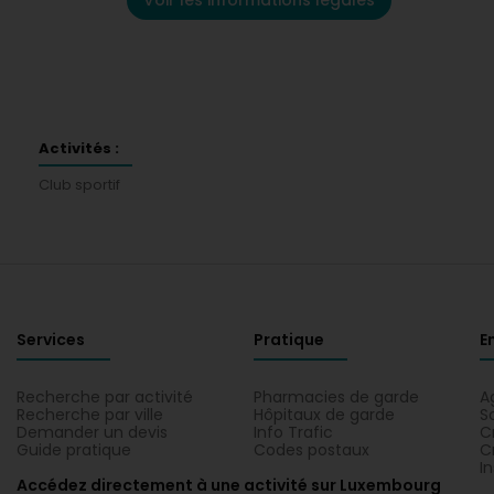
Voir les informations légales
Activités :
Club sportif
Services
Pratique
E
Recherche par activité
Pharmacies de garde
A
Recherche par ville
Hôpitaux de garde
S
Demander un devis
Info Trafic
C
Guide pratique
Codes postaux
C
I
Accédez directement à une activité sur Luxembourg