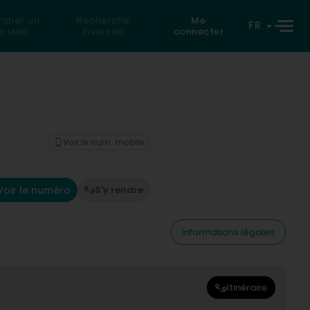
rcher un
Recherche
Me
FR
iculier
inversée
connecter
Voir le num. mobile
Voir le numéro
S'y rendre
Informations légales
Itinéraire