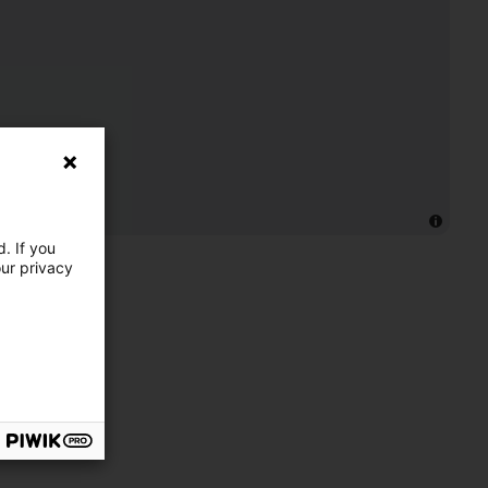
. If you
our privacy