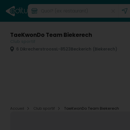
TaeKwonDo Team Biekerech
Club sportif
6 Dikrecherstrooss
L-8523
Beckerich (Biekerech)
Accueil
Club sportif
TaeKwonDo Team Biekerech