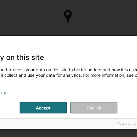
y on this site
and process your data on this site to better understand how it is used
ll collect and use your data for analytics. For more information, see 
licy
Accept
Decline
Powered by