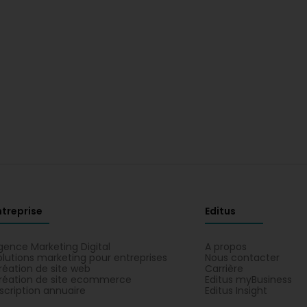
ntreprise
Editus
gence Marketing Digital
A propos
olutions marketing pour entreprises
Nous contacter
réation de site web
Carrière
réation de site ecommerce
Editus myBusiness
nscription annuaire
Editus Insight