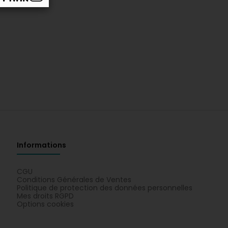
Informations
CGU
Conditions Générales de Ventes
Politique de protection des données personnelles
Mes droits RGPD
Options cookies