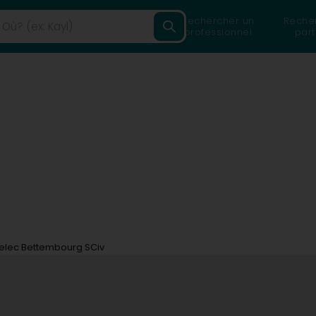
Rechercher un
Reche
professionnel
part
elec Bettembourg SCiv