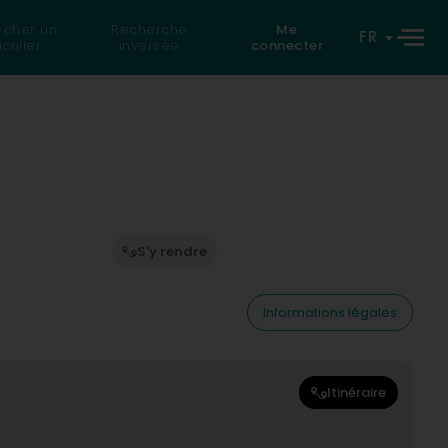
rcher un
Recherche
Me
FR
iculier
inversée
connecter
S'y rendre
Informations légales
Itinéraire