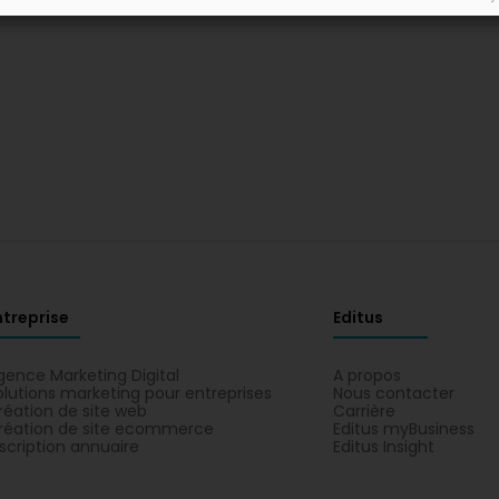
ntreprise
Editus
gence Marketing Digital
A propos
olutions marketing pour entreprises
Nous contacter
réation de site web
Carrière
réation de site ecommerce
Editus myBusiness
nscription annuaire
Editus Insight