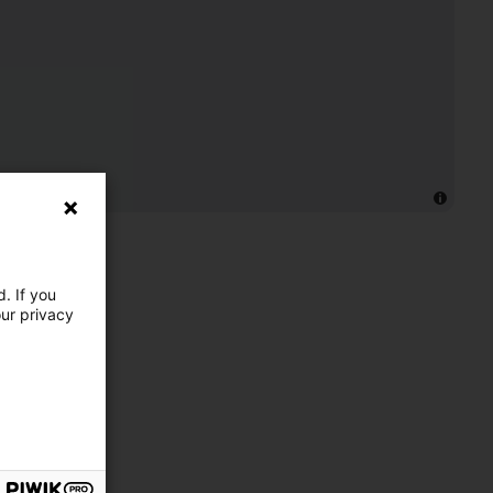
. If you
our privacy