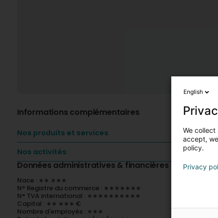
English
Privac
Informations complémentaires
We collect 
Nos produits et services
accept, we'
policy.
Nos activités
Données administratives & financières
Privacy po
Nace : ∗∗.∗∗∗
N° Registre du commerce : ∗∗∗∗∗∗∗
N° TVA international : ∗∗∗∗∗∗∗∗∗∗
Capital : ∗∗ ∗∗∗ €
Nombre d'employés : ∗∗∗