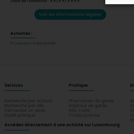
Date de fondation : ∗∗/∗∗/∗∗∗∗
Voir les informations légales
Activités :
Production d’électricité
Services
Pratique
E
Recherche par activité
Pharmacies de garde
A
Recherche par ville
Hôpitaux de garde
S
Demander un devis
Info Trafic
C
Guide pratique
Codes postaux
C
I
Accédez directement à une activité sur Luxembourg