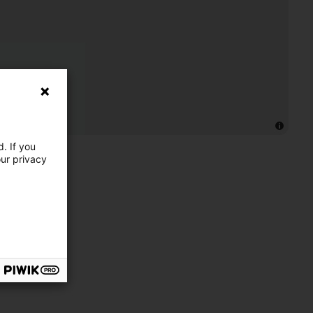
. If you
our privacy