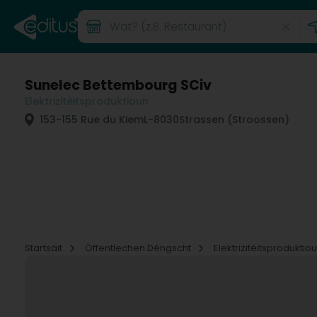
Sunelec Bettembourg SCiv
Elektrizitéitsproduktioun
153-155 Rue du Kiem
L-8030
Strassen (Stroossen)
Startsäit
Öffentlechen Déngscht
Elektrizitéitsproduktio