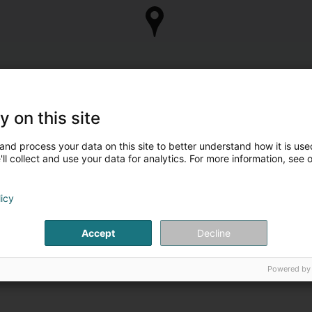
y on this site
and process your data on this site to better understand how it is used
ll collect and use your data for analytics. For more information, see 
licy
Accept
Decline
Powered by