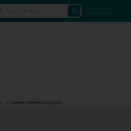
Fannt een
Professionnellen
un
Sunelec Bettembourg SCiv