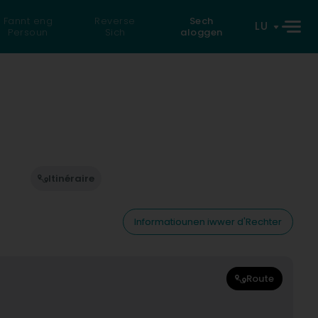
Fannt eng
Reverse
Sech
LU
Persoun
Sich
aloggen
Itinéraire
Informatiounen iwwer d'Rechter
Route