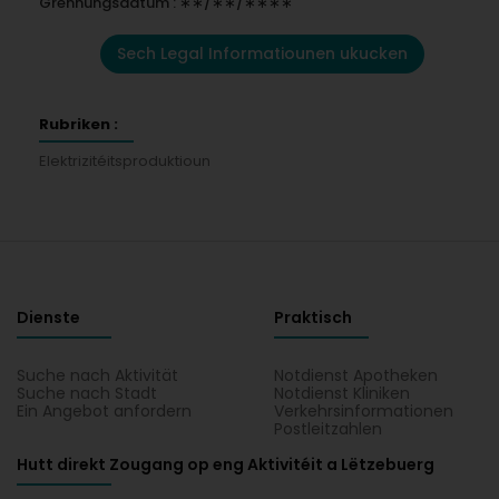
Grënnungsdatum : ∗∗/∗∗/∗∗∗∗
Sech Legal Informatiounen ukucken
Rubriken :
Elektrizitéitsproduktioun
Dienste
Praktisch
Suche nach Aktivität
Notdienst Apotheken
Suche nach Stadt
Notdienst Kliniken
Ein Angebot anfordern
Verkehrsinformationen
Postleitzahlen
Hutt direkt Zougang op eng Aktivitéit a Lëtzebuerg