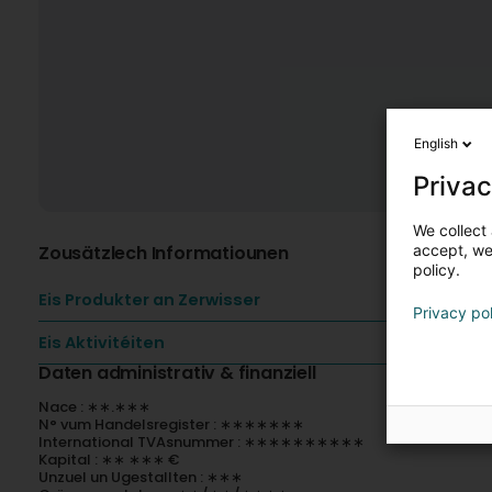
English
Privac
We collect 
Zousätzlech Informatiounen
accept, we'
policy.
Eis Produkter an Zerwisser
Privacy po
Eis Aktivitéiten
Daten administrativ & finanziell
Nace : ∗∗.∗∗∗
N° vum Handelsregister : ∗∗∗∗∗∗∗
International TVAsnummer : ∗∗∗∗∗∗∗∗∗∗
Kapital : ∗∗ ∗∗∗ €
Unzuel un Ugestallten : ∗∗∗