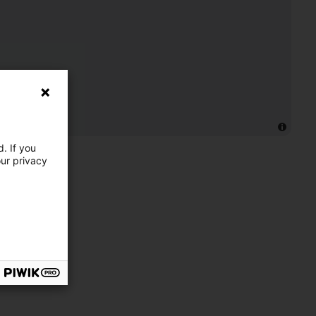
. If you
our privacy