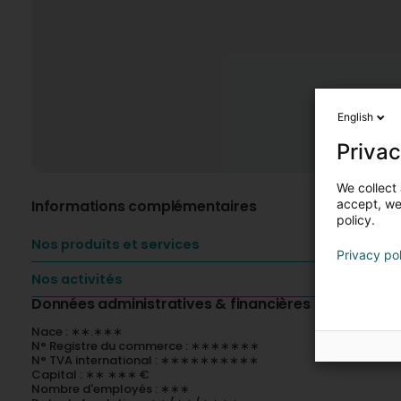
English
Privac
We collect 
Informations complémentaires
accept, we'
policy.
Nos produits et services
Privacy po
Nos activités
Données administratives & financières
Nace : ∗∗.∗∗∗
N° Registre du commerce : ∗∗∗∗∗∗∗
N° TVA international : ∗∗∗∗∗∗∗∗∗∗
Capital : ∗∗ ∗∗∗ €
Nombre d'employés : ∗∗∗