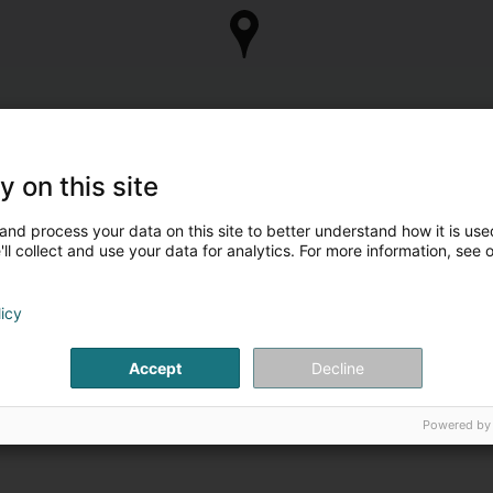
y on this site
and process your data on this site to better understand how it is used
ll collect and use your data for analytics. For more information, see 
licy
Accept
Decline
Powered by