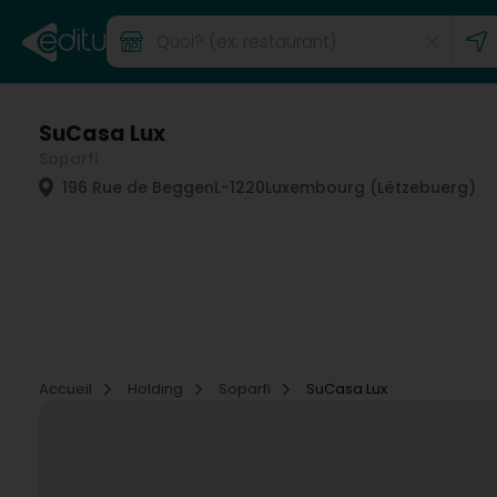
SuCasa Lux
Soparfi
196 Rue de Beggen
L-1220
Luxembourg (Lëtzebuerg)
Accueil
Holding
Soparfi
SuCasa Lux