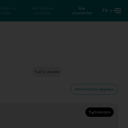
rcher un
Recherche
Me
FR
iculier
inversée
connecter
S'y rendre
Informations légales
Itinéraire