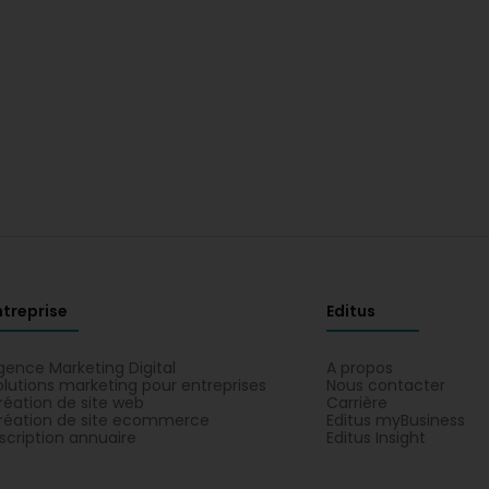
ntreprise
Editus
gence Marketing Digital
A propos
olutions marketing pour entreprises
Nous contacter
réation de site web
Carrière
réation de site ecommerce
Editus myBusiness
nscription annuaire
Editus Insight