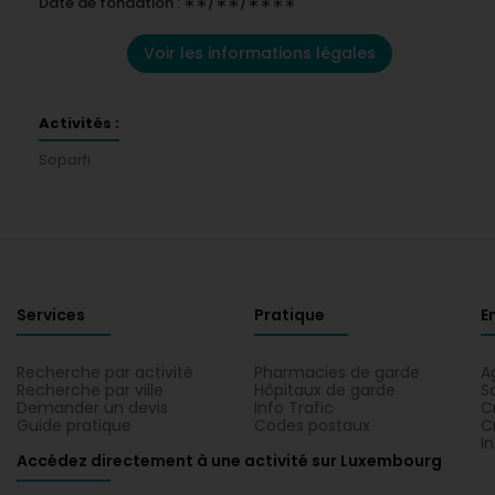
Date de fondation : ∗∗/∗∗/∗∗∗∗
Voir les informations légales
Activités :
Soparfi
Services
Pratique
E
Recherche par activité
Pharmacies de garde
A
Recherche par ville
Hôpitaux de garde
S
Demander un devis
Info Trafic
C
Guide pratique
Codes postaux
C
I
Accédez directement à une activité sur Luxembourg