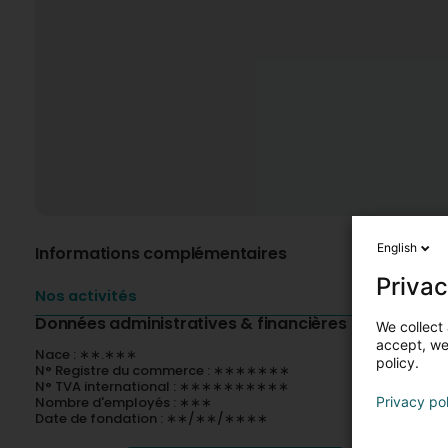
English
Informations complémentaires
Privac
Nos activités
Données administratives & financières
We collect 
accept, we'
Nace : ∗∗.∗∗∗
policy.
N° Registre du commerce : ∗∗∗∗∗∗∗
N° TVA international : ∗∗∗∗∗∗∗∗∗∗
Nombre d'employés : ∗∗∗
Privacy po
Date de fondation : ∗∗/∗∗/∗∗∗∗