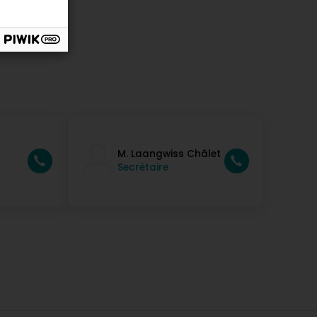
M. Laangwiss Châlet
Secrétaire