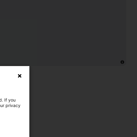
. If you
our privacy