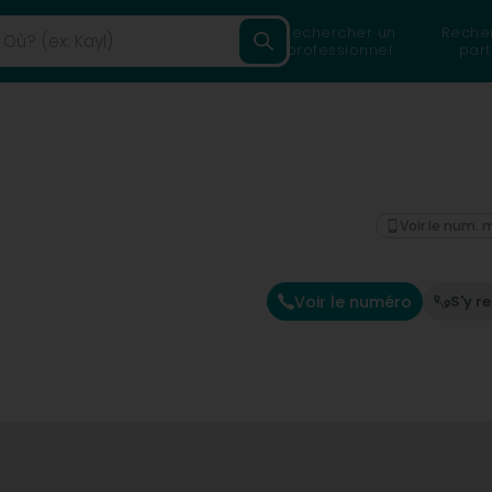
Rechercher un
Reche
professionnel
part
Voir le num. 
Voir le numéro
S'y r