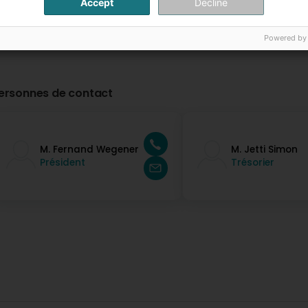
Accept
Decline
Powered by
ersonnes de contact
M. Fernand Wegener
M. Jetti Simon
Président
Trésorier