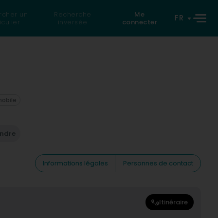
rcher un
Recherche
Me
FR
iculier
inversée
connecter
mobile
endre
Informations légales
Personnes de contact
Itinéraire