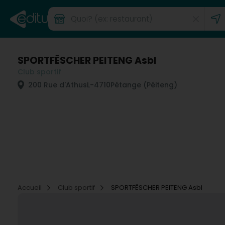
SPORTFËSCHER PEITENG Asbl
Club sportif
200 Rue d'Athus
L-4710
Pétange (Péiteng)
Accueil
Club sportif
SPORTFËSCHER PEITENG Asbl