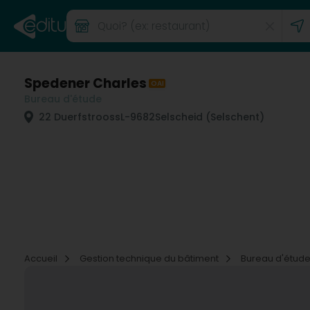
Spedener Charles
OAI
Bureau d'étude
22 Duerfstrooss
L-9682
Selscheid (Selschent)
Accueil
Gestion technique du bâtiment
Bureau d'étud