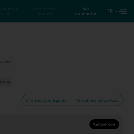
rcher un
Recherche
Me
FR
iculier
inversée
connecter
mobile
endre
Informations légales
Personnes de contact
Itinéraire