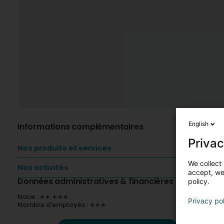
English
Informations complémentaires
Privac
Nos produits et services
We collect 
Nos activités
accept, we'
Données administratives & financières
policy.
Nace : ∗∗.∗∗∗
Privacy po
Nombre d'employés : ∗∗∗