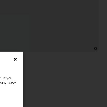
. If you
our privacy