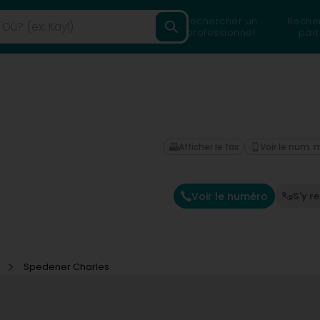
Rechercher un
Reche
professionnel
part
Afficher le fax
Voir le num. 
Voir le numéro
S'y r
e
Spedener Charles