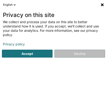
English
DE
Privacy on this site
We collect and process your data on this site to better
Spedener Charles
OAI
understand how it is used. If you accept, we'll collect and use
your data for analytics. For more information, see our privacy
Planungsbüro
policy.
22 Duerfstrooss
L-9682
Selscheid (Selschent)
Privacy policy
Fax anzeigen
Mobiltelefon anzeigen
Accept
Decline
Sehen Sie die Nummer
Anreise
Startseite
Gebäude - Technische Verwaltung
Planungsbü