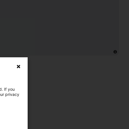
. If you
our privacy