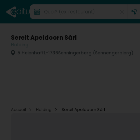
Sereit Apeldoorn Sàrl
Holding
5 Heienhaff
L-1736
Senningerberg (Sennengerbierg)
Accueil
Holding
Sereit Apeldoorn Sàrl