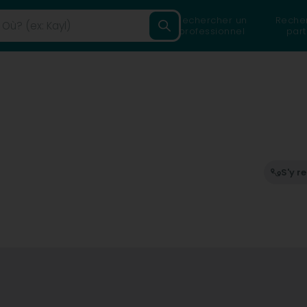
Rechercher un
Reche
professionnel
part
S'y r