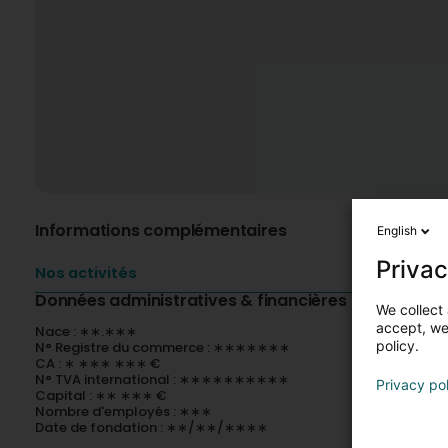
Informations complémentaires
English
Privac
Nos activités
Données administratives & financières
We collect 
accept, we'
Nace : ∗∗.∗∗∗
policy.
N° Registre du commerce : ∗∗∗∗∗∗∗
CA : ∗ ∗∗∗ ∗∗∗ €
N° TVA international : ∗∗∗∗∗∗∗∗∗∗
Privacy po
Capital : ∗∗ ∗∗∗ €
Nombre d'employés : ∗∗∗
Date de fondation : ∗∗/∗∗/∗∗∗∗