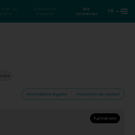
rcher un
Recherche
Me
FR
iculier
inversée
connecter
endre
Informations légales
Personnes de contact
Itinéraire