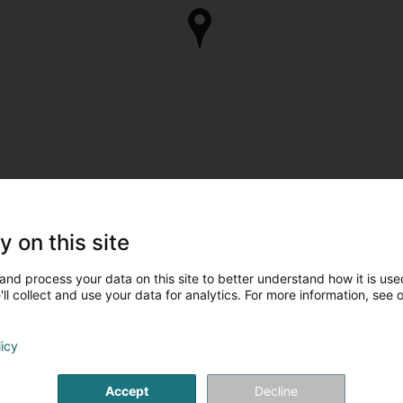
y on this site
and process your data on this site to better understand how it is used
ll collect and use your data for analytics. For more information, see 
licy
Accept
Decline