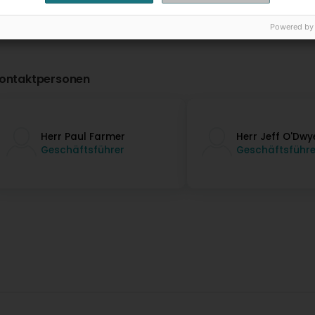
Powered by
ontaktpersonen
Herr Paul Farmer
Herr Jeff O'Dwy
Geschäftsführer
Geschäftsführe