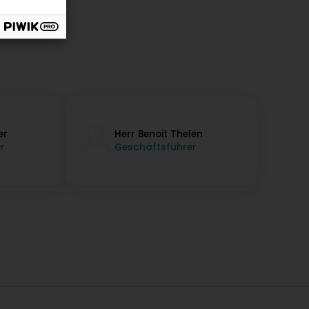
er
Herr Benoit Thelen
r
Geschäftsführer