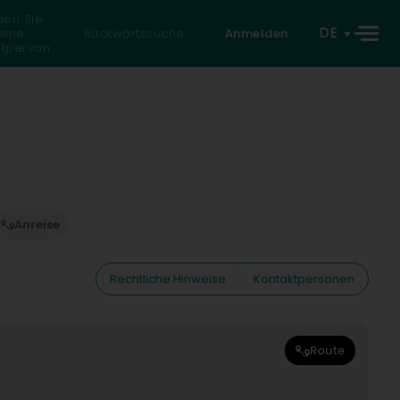
den Sie
DE
eine
Rückwärtssuche
Anmelden
atperson
Anreise
Rechtliche Hinweise
Kontaktpersonen
Route