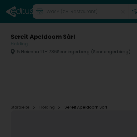
Sereit Apeldoorn Sàrl
Holding
5 Heienhaff
L-1736
Senningerberg (Sennengerbierg)
Startseite
Holding
Sereit Apeldoorn Sàrl