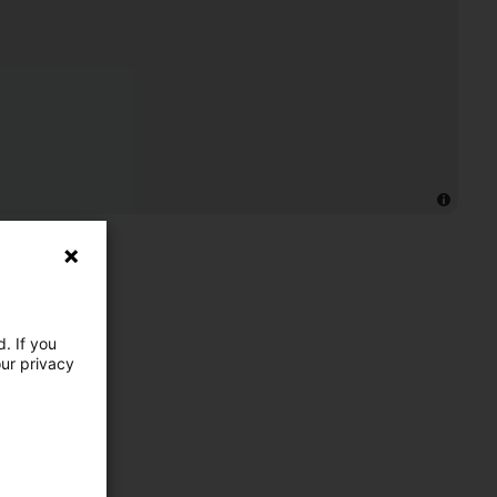
. If you
our privacy