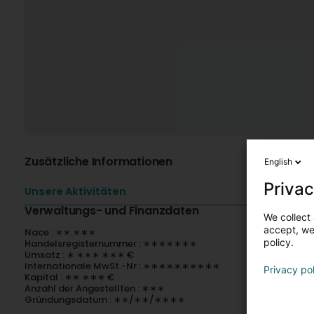
Zusätzliche Informationen
English
Privac
Unsere Aktivitäten
Verwaltungs- und Finanzdaten
We collect 
accept, we'
Nace : ∗∗.∗∗∗
policy.
Handelsregisternummer : ∗∗∗∗∗∗∗
Umsatz : ∗ ∗∗∗ ∗∗∗ €
Internationale MwSt.-Nr : ∗∗∗∗∗∗∗∗∗∗
Privacy po
Kapital : ∗∗ ∗∗∗ €
Anzahl der Angestellten : ∗∗∗
Gründungsdatum : ∗∗/∗∗/∗∗∗∗