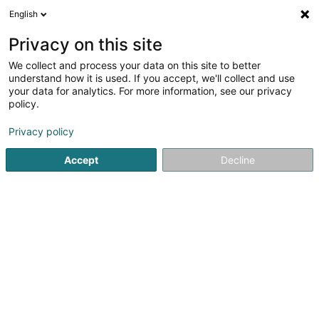
English
FR
Privacy on this site
We collect and process your data on this site to better
Sekroun Agathe
understand how it is used. If you accept, we'll collect and use
your data for analytics. For more information, see our privacy
Avocat à la Cour (L1)
policy.
2 Rue Jean-Pierre Brasseur
L-1258
Luxembourg (Lëtzebuerg)
Privacy policy
Accept
Decline
Afficher le fax
Voir le numéro
S'y rendre
Accueil
Avocat
Avocat à la Cour (L1)
Sekroun Agathe