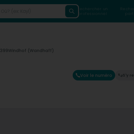
Rechercher un
Reche
professionnel
part
8399
Windhof (Wandhaff)
Voir le numéro
S'y r