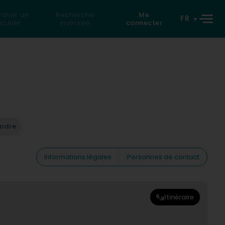
rcher un
Recherche
Me
FR
iculier
inversée
connecter
endre
Informations légales
Personnes de contact
Itinéraire