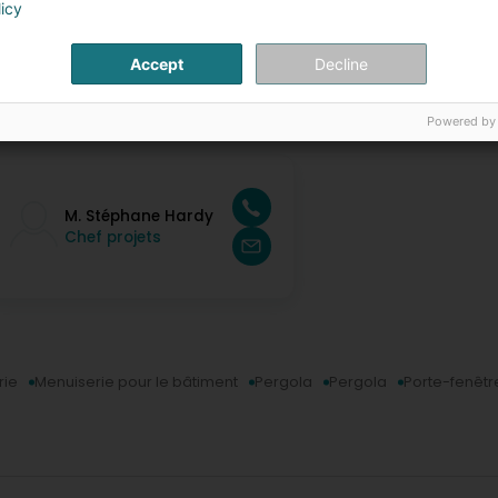
licy
Accept
Decline
ersonnes de contact
Powered by
M. Stéphane Hardy
Chef projets
rie
Menuiserie pour le bâtiment
Pergola
Pergola
Porte-fenêtr