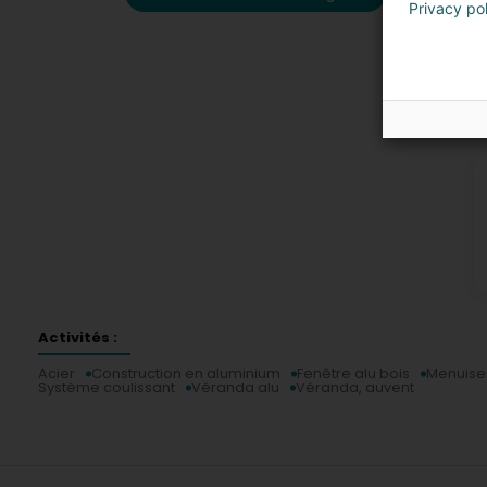
Privacy po
P
Activités :
Acier
Construction en aluminium
Fenêtre alu bois
Menuise
Système coulissant
Véranda alu
Véranda, auvent