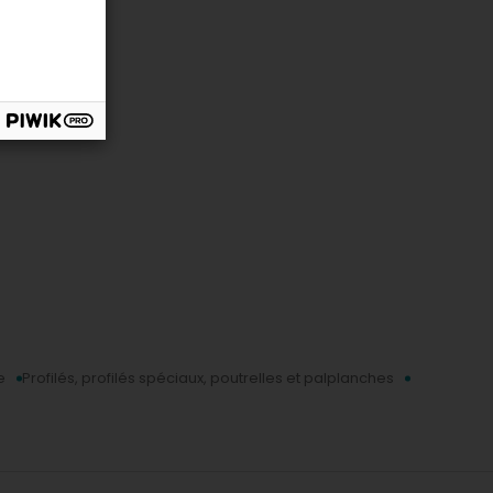
e
Profilés, profilés spéciaux, poutrelles et palplanches