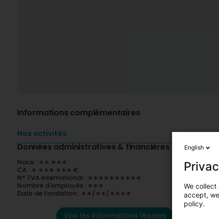
Informations complémentaires
Nos activités
Données administratives & financières
English
Nace : ∗∗.∗∗∗
Privac
CA : ∗ ∗∗∗ ∗∗∗ €
N° TVA international : ∗∗∗∗∗∗∗∗∗∗
Nombre d'employés : ∗∗∗
We collect 
Date de fondation : ∗∗/∗∗/∗∗∗∗
accept, we'
policy.
Voir les informations légales